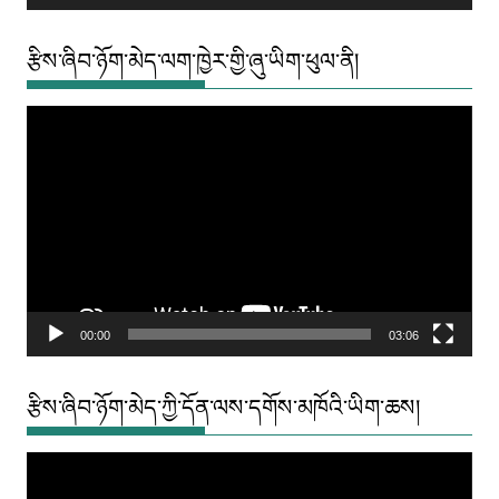
རྩིས་ཞིབ་ཉོག་མེད་ལག་ཁྱེར་གྱི་ཞུ་ཡིག་ཕུལ་ནི།
Video
Player
00:00
03:06
རྩིས་ཞིབ་ཉོག་མེད་ཀྱི་དོན་ལས་དགོས་མཁོའི་ཡིག་ཆས།
Video
Player