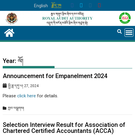
Skip
English
རྫོང་ཁ
to
content
Year:
ལོ།
Announcement for Empanelment 2024
སྤྱི་ཟླ་དགུ་པ། 27, 2024
Please
click here
for details.
ཁྱབ་བསྒྲགས།
Selection Interview Result for Association of
Chartered Certified Accountants (ACCA)