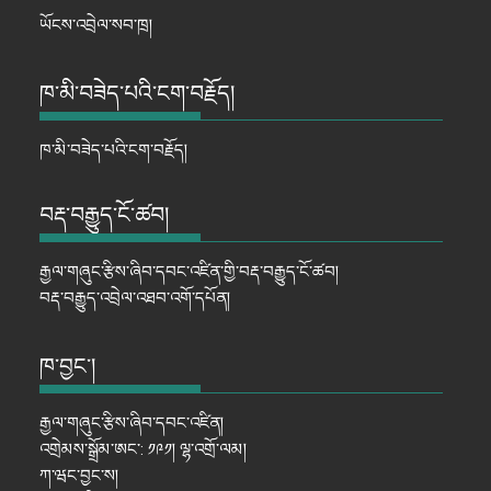
ཡོངས་འབྲེལ་སབ་ཁྲ།
ཁ་མི་བཟེད་པའི་ངག་བརྗོད།
ཁ་མི་བཟེད་པའི་ངག་བརྗོད།
བརྡ་བརྒྱུད་ངོ་ཚབ།
རྒྱལ་གཞུང་རྩིས་ཞིབ་དབང་འཛིན་གྱི་བརྡ་བརྒྱུད་ངོ་ཚབ།
བརྡ་བརྒྱུད་འབྲེལ་འཐབ་འགོ་དཔོན།
ཁ་བྱང་།
རྒྱལ་གཞུང་རྩིས་ཞིབ་དབང་འཛིན།
འགྲེམས་སྒྲོམ་ཨང་: ༡༩༡། ལྷ་འགྲོ་ལམ།
ཀ་ཝང་བྱང་ས།