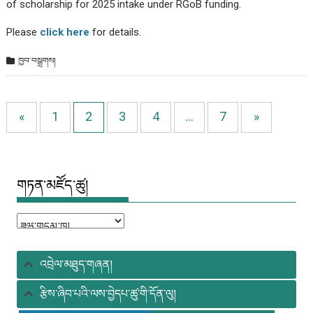
of scholarship for 2025 intake under RGoB funding.
Please
click here
for details.
ཁྱབ་བསྒྲགས།
«
1
2
3
4
…
7
»
གཏན་མཛོད་ཚུ།
གཏན་
མཛོད་
ཚུ།
འབྲེལ་མཐུད་གཞན།
རྩིས་ཞིབ་པའི་ལས་བྱེདཔ་ཚུ་གི་དོན་ལུ།