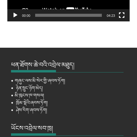
00:00
04:23
ཕན་ཐོགས་ཆེ་བའི་འབྲེལ་མཐུད།
⦁
གཞུང་ལས་མི་སེར་གྱི་ཞབས་ཏོག།
⦁
ཉེན་སྲུང་ཉོག་མེད།
⦁
མི་ཁུངས་ཁ་གསལ།
⦁
ཁྲོམ་སྡེའི་ཞབས་ཏོག།
⦁
ཤེས་རིག་ཞབས་ཏོག།
ཡོངས་འབྲེལ་སབ་ཁྲ།