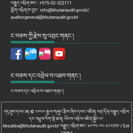
བརྒྱུད་འཕྲིན་ཨང་: +975-02-322111
གློག་འཕྲིན་ཁ་བྱང་: info@bhutanaudit.gov.bt/
auditorgeneral@bhutanaudit.gov.bt
ང་བཅས་ཀྱི་རྗེས་སུ་འབྲང་གནང་།
ང་བཅས་དང་འབྲེལ་བ་འཐབ་གནང་།
ང་བཅས་དང་འབྲེལ་བ་འཐབ་གནང་།
འདྲ་ཤུས་དབང་ཆ། © ༢༠༢༠ རྒྱལ་གཞུང་རྩིས་ཞིབ་དབང་འཛིན། བརྡ་དོན་བརྒྱུད་འབྲེལ་
དང་འཕྲུལ་རིག་སྡེ་ཚན། ཡོངས་འབྲེལ་འཛིན་སྐྱོང་པ་:
bksubba@bhutanaudit.gov.bt བརྒྱུད་འཕྲིན་ཨང་:+༩༧༥-༠༢-༣༢༢༡༡༡ / Ext: