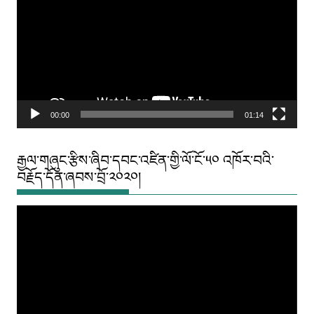
00:00
01:14
རྒྱལ་གཞུང་རྩིས་ཞིབ་དབང་འཛིན་གྱི་ལོ་ངོ་༥༠ འཁོར་བའི་
བརྗོད་དོན་ཞབས་བྲོ་༢༠༢༠།
Video
Player