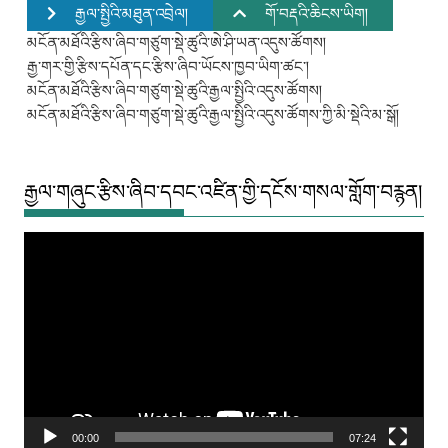
རྒྱལ་སྤྱིའི་མཐུན་འབྲེལ།
གོ་བརྡའི་ཆིངས་ཡིག།
མངོན་མཐོའི་རྩིས་ཞིབ་གཙུག་སྡེ་ཚུའི་ཨེ་ཤི་ཡན་འདུས་ཚོགས།
རྒྱ་གར་གྱི་རྩིས་དཔོན་དང་རྩིས་ཞིབ་ཡོངས་ཁྱབ་ཡིག་ཚང་།
མངོན་མཐོའི་རྩིས་ཞིབ་གཙུག་སྡེ་ཚུའི་རྒྱལ་སྤྱིའི་འདུས་ཚོགས།
མངོན་མཐོའི་རྩིས་ཞིབ་གཙུག་སྡེ་ཚུའི་རྒྱལ་སྤྱིའི་འདུས་ཚོགས་ཀྱི་མི་སྡེའི་མ་སྒོ།
རྒྱལ་གཞུང་རྩིས་ཞིབ་དབང་འཛིན་གྱི་དངོས་གསལ་གློག་བརྙན།
Video
Player
00:00
07:24