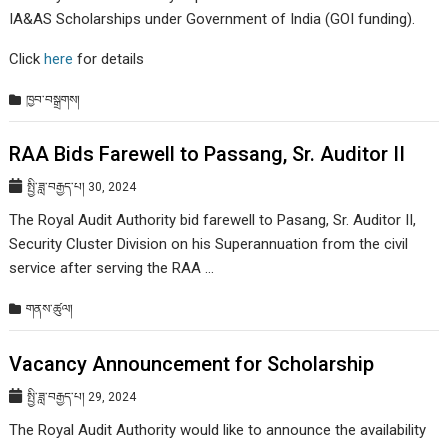
IA&AS Scholarships under Government of India (GOI funding).
Click
here
for details
ཁྱབ་བསྒྲགས།
RAA Bids Farewell to Passang, Sr. Auditor II
སྤྱི་ཟླ་བརྒྱད་པ། 30, 2024
The Royal Audit Authority bid farewell to Pasang, Sr. Auditor II,
Security Cluster Division on his Superannuation from the civil
service after serving the RAA …
གནས་ཚུལ།
Vacancy Announcement for Scholarship
སྤྱི་ཟླ་བརྒྱད་པ། 29, 2024
The Royal Audit Authority would like to announce the availability