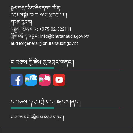
རྒྱལ་གཞུང་རྩིས་ཞིབ་དབང་འཛིན།
འགྲེམས་སྒྲོམ་ཨང་: ༡༩༡། ལྷ་འགྲོ་ལམ།
ཀ་ཝང་བྱང་ས།
བརྒྱུད་འཕྲིན་ཨང་: +975-02-322111
གློག་འཕྲིན་ཁ་བྱང་: info@bhutanaudit.gov.bt/
auditorgeneral@bhutanaudit.gov.bt
ང་བཅས་ཀྱི་རྗེས་སུ་འབྲང་གནང་།
ང་བཅས་དང་འབྲེལ་བ་འཐབ་གནང་།
ང་བཅས་དང་འབྲེལ་བ་འཐབ་གནང་།