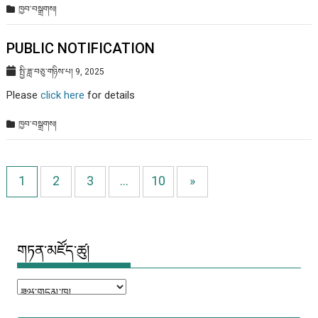
ཁྱབ་བསྒྲགས།
PUBLIC NOTIFICATION
སྤྱི་ཟླ་བཅུ་གཉིས་པ། 9, 2025
Please
click here
for details
ཁྱབ་བསྒྲགས།
1
2
3
…
10
»
གཏན་མཛོད་ཚུ།
གཏན་
མཛོད་