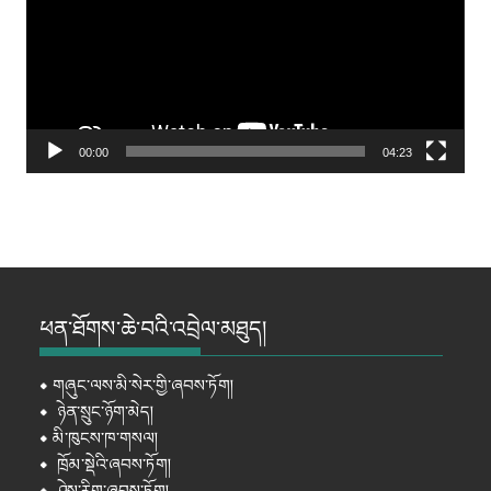
00:00
04:23
ཕན་ཐོགས་ཆེ་བའི་འབྲེལ་མཐུད།
⦁
གཞུང་ལས་མི་སེར་གྱི་ཞབས་ཏོག།
⦁
ཉེན་སྲུང་ཉོག་མེད།
⦁
མི་ཁུངས་ཁ་གསལ།
⦁
ཁྲོམ་སྡེའི་ཞབས་ཏོག།