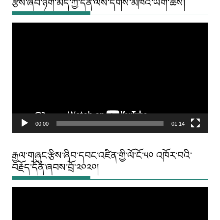
རྩིས་ཞིབ་ཉོག་མེད་ཀྱི་དོན་ལས་དགོས་མཁོའི་ཡིག་ཆས།
Video
Player
00:00
01:14
རྒྱལ་གཞུང་རྩིས་ཞིབ་དབང་འཛིན་གྱི་ལོ་ངོ་༥༠ འཁོར་བའི་
བརྗོད་དོན་ཞབས་བྲོ་༢༠༢༠།
Video
Player