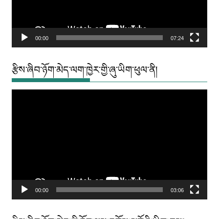
00:00
07:24
རྩིས་ཞིབ་ཉོག་མེད་ལག་ཁྱེར་གྱི་ཞུ་ཡིག་ཕུལ་ནི།
Video
Player
00:00
03:06