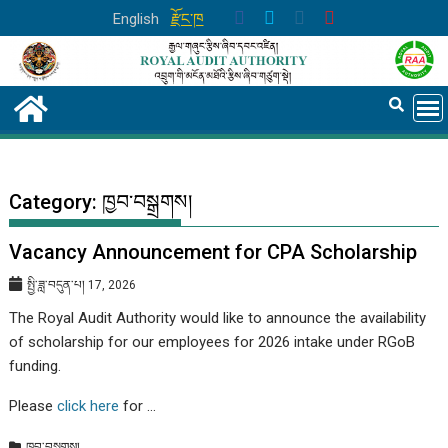
Skip
English
རྫོང་ཁ
to
content
Category:
ཁྱབ་བསྒྲགས།
Vacancy Announcement for CPA Scholarship
སྤྱི་ཟླ་བདུན་པ། 17, 2026
The Royal Audit Authority would like to announce the availability
of scholarship for our employees for 2026 intake under RGoB
funding.
Please
click here
for …
ཁྱབ་བསྒྲགས།