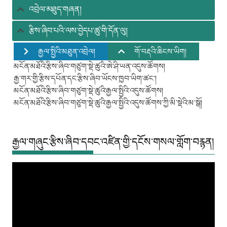
ཚུ།
འབྲེལ་མཐུད་གཞན།
རྩིས་ཞིབ་པའི་ལས་བྱེདཔ་ཚུ་གི་དོན་ལུ།
རྒྱལ་སྤྱིའི་མཐུན་འབྲེལ།
གོ་བརྡའི་ཆིངས་ཡིག།
མངོན་མཐོའི་རྩིས་ཞིབ་གཙུག་སྡེ་ཚུའི་ཨེ་ཤི་ཡན་འདུས་ཚོགས།
རྒྱ་གར་གྱི་རྩིས་དཔོན་དང་རྩིས་ཞིབ་ཡོངས་ཁྱབ་ཡིག་ཚང་།
མངོན་མཐོའི་རྩིས་ཞིབ་གཙུག་སྡེ་ཚུའི་རྒྱལ་སྤྱིའི་འདུས་ཚོགས།
མངོན་མཐོའི་རྩིས་ཞིབ་གཙུག་སྡེ་ཚུའི་རྒྱལ་སྤྱིའི་འདུས་ཚོགས་ཀྱི་མི་སྡེའི་མ་སྒོ།
རྒྱལ་གཞུང་རྩིས་ཞིབ་དབང་འཛིན་གྱི་དངོས་གསལ་གློག་བརྙན།
Video
Player