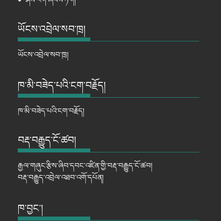
⦁
ཤེས་རིག་ཞབས་ཏོག།
ཡོངས་འབྲེལ་སབ་ཁྲ།
ཡོངས་འབྲེལ་སབ་ཁྲ།
ཁ་མི་བཟེད་པའི་ངག་བརྗོད།
ཁ་མི་བཟེད་པའི་ངག་བརྗོད།
བརྡ་བརྒྱུད་ངོ་ཚབ།
རྒྱལ་གཞུང་རྩིས་ཞིབ་དབང་འཛིན་གྱི་བརྡ་བརྒྱུད་ངོ་ཚབ།
བརྡ་བརྒྱུད་འབྲེལ་འཐབ་འགོ་དཔོན།
ཁ་བྱང་།