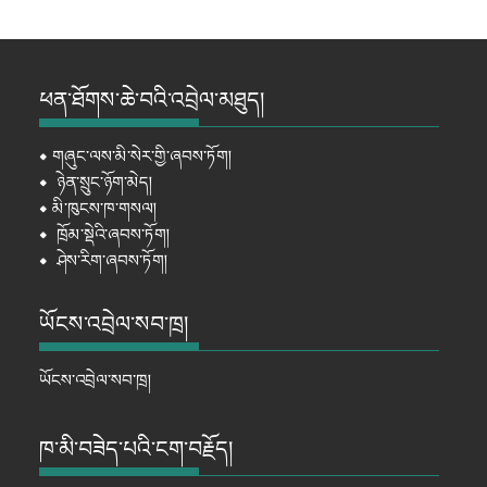
ཕན་ཐོགས་ཆེ་བའི་འབྲེལ་མཐུད།
⦁
གཞུང་ལས་མི་སེར་གྱི་ཞབས་ཏོག།
⦁
ཉེན་སྲུང་ཉོག་མེད།
⦁
མི་ཁུངས་ཁ་གསལ།
⦁
ཁྲོམ་སྡེའི་ཞབས་ཏོག།
⦁
ཤེས་རིག་ཞབས་ཏོག།
ཡོངས་འབྲེལ་སབ་ཁྲ།
ཡོངས་འབྲེལ་སབ་ཁྲ།
ཁ་མི་བཟེད་པའི་ངག་བརྗོད།