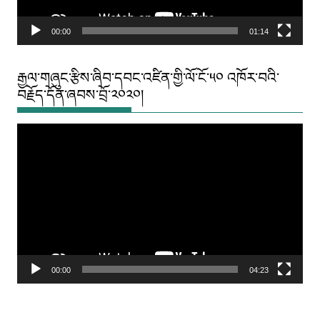
00:00
01:14
རྒྱལ་གཞུང་རྩིས་ཞིབ་དབང་འཛིན་གྱི་ལོ་ངོ་༥༠ འཁོར་བའི་
བརྗོད་དོན་ཞབས་བྲོ་༢༠༢༠།
Video
Player
00:00
04:23