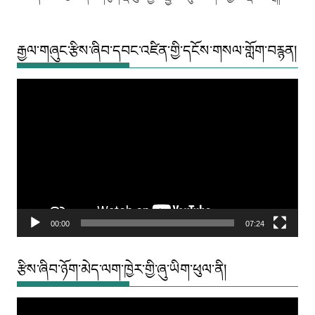
རྒྱལ་གཞུང་རྩིས་ཞིབ་དབང་འཛིན་གྱི་དངོས་གསལ་གློག་བརྙན།
Video
Player
00:00
07:24
རྩིས་ཞིབ་ཉོག་མེད་ལག་ཁྱེར་གྱི་ཞུ་ཡིག་ཕུལ་ནི།
Video