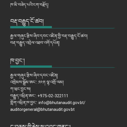
ཁ་མི་བཟེད་པའི་ངག་བརྗོད།
བརྡ་བརྒྱུད་ངོ་ཚབ།
རྒྱལ་གཞུང་རྩིས་ཞིབ་དབང་འཛིན་གྱི་བརྡ་བརྒྱུད་ངོ་ཚབ།
བརྡ་བརྒྱུད་འབྲེལ་འཐབ་འགོ་དཔོན།
ཁ་བྱང་།
རྒྱལ་གཞུང་རྩིས་ཞིབ་དབང་འཛིན།
འགྲེམས་སྒྲོམ་ཨང་: ༡༩༡། ལྷ་འགྲོ་ལམ།
ཀ་ཝང་བྱང་ས།
བརྒྱུད་འཕྲིན་ཨང་: +975-02-322111
གློག་འཕྲིན་ཁ་བྱང་: info@bhutanaudit.gov.bt/
auditorgeneral@bhutanaudit.gov.bt