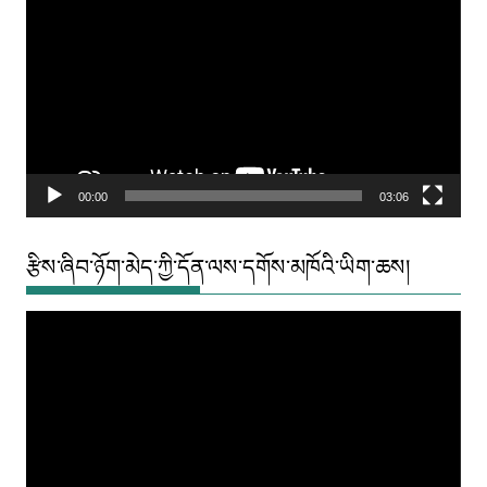
Player
00:00
03:06
རྩིས་ཞིབ་ཉོག་མེད་ཀྱི་དོན་ལས་དགོས་མཁོའི་ཡིག་ཆས།
Video
Player