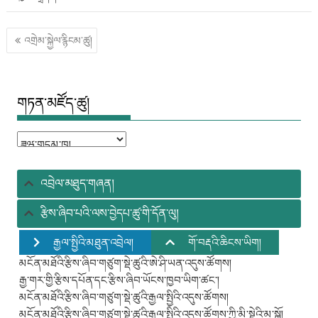
འགྲེམ་
འགྲེམ་སྐྱེལ་རྙིངམ་ཚུ།
སྐྱེལ་
གྱི་
འགྲུལ་
ལམ།
གཏན་མཛོད་ཚུ།
གཏན་
མཛོད་
ཚུ།
འབྲེལ་མཐུད་གཞན།
རྩིས་ཞིབ་པའི་ལས་བྱེདཔ་ཚུ་གི་དོན་ལུ།
རྒྱལ་སྤྱིའི་མཐུན་འབྲེལ།
གོ་བརྡའི་ཆིངས་ཡིག།
མངོན་མཐོའི་རྩིས་ཞིབ་གཙུག་སྡེ་ཚུའི་ཨེ་ཤི་ཡན་འདུས་ཚོགས།
རྒྱ་གར་གྱི་རྩིས་དཔོན་དང་རྩིས་ཞིབ་ཡོངས་ཁྱབ་ཡིག་ཚང་།
མངོན་མཐོའི་རྩིས་ཞིབ་གཙུག་སྡེ་ཚུའི་རྒྱལ་སྤྱིའི་འདུས་ཚོགས།
མངོན་མཐོའི་རྩིས་ཞིབ་གཙུག་སྡེ་ཚུའི་རྒྱལ་སྤྱིའི་འདུས་ཚོགས་ཀྱི་མི་སྡེའི་མ་སྒོ།