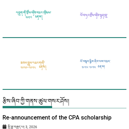
རྩིས་ཞིབ་ཀྱི་གནས་ཚུལ་གསར་ཤོས།
Re-announcement of the CPA scholarship
སྤྱི་ཟླ་བརྒྱད་པ། 3, 2026