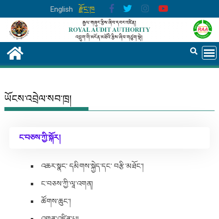
English
རྫོང་ཁ
ཡོངས་འབྲེལ་སབ་ཁྲ།
ང་བཅས་ཀྱི་སྐོར།
འཆར་སྣང་ དམིགས་སྐྱེད་དང་ བརྩི་མཐོང་།
ང་བཅས་ཀྱི་ལཱ་འགན།
ཚོགས་ཆུང་།
འགན་འཛིན་པ།