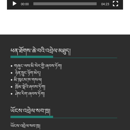
00:00
04:23
ཕན་ཐོགས་ཆེ་བའི་འབྲེལ་མཐུད།
⦁
གཞུང་ལས་མི་སེར་གྱི་ཞབས་ཏོག།
⦁
ཉེན་སྲུང་ཉོག་མེད།
⦁
མི་ཁུངས་ཁ་གསལ།
⦁
ཁྲོམ་སྡེའི་ཞབས་ཏོག།
⦁
ཤེས་རིག་ཞབས་ཏོག།
ཡོངས་འབྲེལ་སབ་ཁྲ།
ཡོངས་འབྲེལ་སབ་ཁྲ།