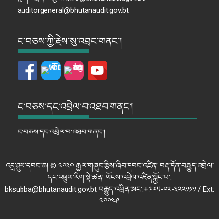
auditorgeneral@bhutanaudit.gov.bt
ང་བཅས་ཀྱི་རྗེས་སུ་འབྲང་གནང་།
ང་བཅས་དང་འབྲེལ་བ་འཐབ་གནང་།
ང་བཅས་དང་འབྲེལ་བ་འཐབ་གནང་།
འདྲ་ཤུས་དབང་ཆ། © ༢༠༢༠ རྒྱལ་གཞུང་རྩིས་ཞིབ་དབང་འཛིན། བརྡ་དོན་བརྒྱུད་འབྲེལ་
དང་འཕྲུལ་རིག་སྡེ་ཚན། ཡོངས་འབྲེལ་འཛིན་སྐྱོང་པ་:
bksubba@bhutanaudit.gov.bt བརྒྱུད་འཕྲིན་ཨང་:+༩༧༥-༠༢-༣༢༢༡༡༡ / Ext:
༢༠༠༤༩