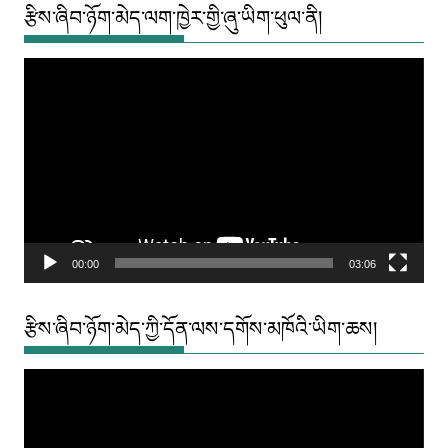
རྩིས་ཞིབ་ཉོག་མེད་ལག་ཁྱེར་གྱི་ཞུ་ཡིག་ཕུལ་ནི།
Video
Player
00:00
03:06
རྩིས་ཞིབ་ཉོག་མེད་ཀྱི་དོན་ལས་དགོས་མཁོའི་ཡིག་ཆས།
Video
Player