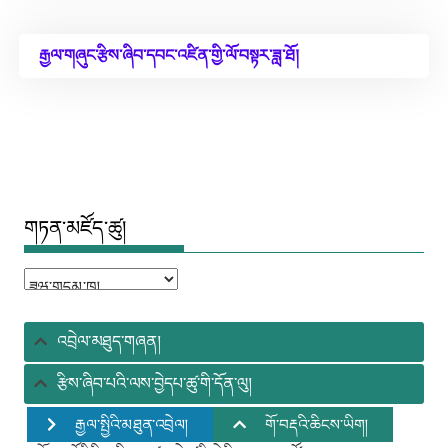
རྒྱལ་གཞུང་རྩིས་ཞིབ་དབང་འཛིན་གྱི་ལོ་བསྟར་ཟླ་ཐོ།
གཏན་མཛོད་ཚུ།
འབྲེལ་མཐུད་གཞན།
རྩིས་ཞིབ་པའི་ལས་བྱེདཔ་ཚུ་གི་དོན་ལུ།
རྒྱལ་སྤྱིའི་མཐུན་འབྲེལ།
གོ་བརྡའི་ཆིངས་ཡིག།