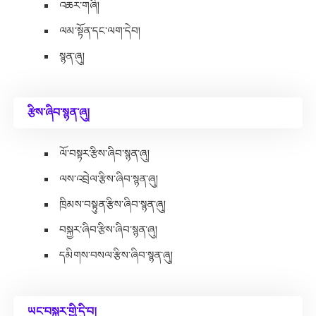
འཆར་གཞི།
ལམ་སྟོན་དང་ལག་དེབ།
སྙན་ཞུ།
རྩིས་ཞིབ་སྙན་ཞུ།
ལོ་བསྟར་རྩིས་ཞིབ་སྙན་ཞུ།
ལས་འབྲེལ་རྩིས་ཞིབ་སྙན་ཞུ།
ཁྲིམས་བསྟུན་རྩིས་ཞིབ་སྙན་ཞུ།
བསྐྱར་ཞིབ་རྩིས་ཞིབ་སྙན་ཞུ།
དམིགས་བསལ་རྩིས་ཞིབ་སྙན་ཞུ།
ཡང་བསྐྱར་གྱི་དྲི་བ།