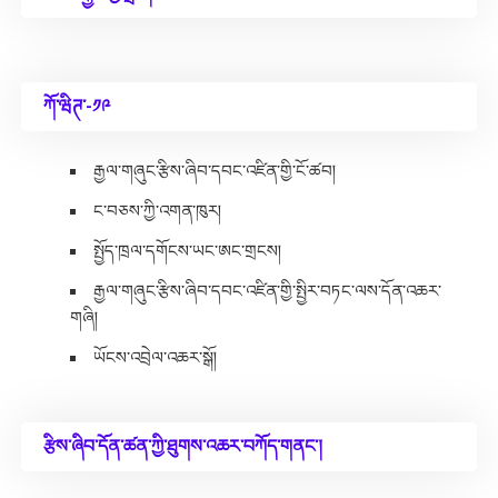
ཀོ་ཝིཊ་-༡༩
རྒྱལ་གཞུང་རྩིས་ཞིབ་དབང་འཛིན་གྱི་ངོ་ཚབ།
ང་བཅས་ཀྱི་འགན་ཁུར།
སྤྱོད་ཁྲལ་དགོངས་ཡང་ཨང་གྲངས།
རྒྱལ་གཞུང་རྩིས་ཞིབ་དབང་འཛིན་གྱི་སྤྱིར་བཏང་ལས་དོན་འཆར་
གཞི།
ཡོངས་འབྲེལ་འཆར་སྒོ།
རྩིས་ཞིབ་དོན་ཚན་ཀྱི་ཐུགས་འཆར་བཀོད་གནང་།