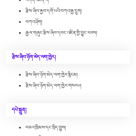
རྩིས་ཞིབ་རྐྱབ་དགོ་པའི་བཀའ་རྒྱ་དྲུག།
བཀའ་ཤོག།
རྒྱལ་གཞུང་རྩིས་ཞིབ་དབང་འཛིན་གྱི་བྱུང་རབས།
རྩིས་ཞིབ་ཉོག་མེད་ལག་ཁྱེར།
རྩིས་ཞིབ་ཉོག་མེད་ལག་ཁྱེར་རྙིངམ།
རྩིས་ཞིབ་ཉོག་མེད་ལག་ཁྱེར་གསརཔ།
དཔེ་སྐྲུན།
བཅའ་ཁྲིམས་དང་སྲིད་བྱུས།