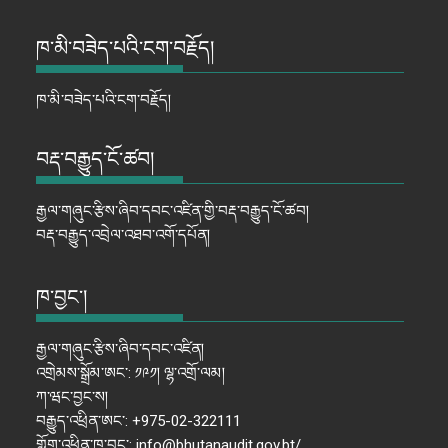
ཁ་མི་བཟེད་པའི་ངག་བརྗོད།
ཁ་མི་བཟེད་པའི་ངག་བརྗོད།
བརྡ་བརྒྱུད་ངོ་ཚབ།
རྒྱལ་གཞུང་རྩིས་ཞིབ་དབང་འཛིན་གྱི་བརྡ་བརྒྱུད་ངོ་ཚབ།
བརྡ་བརྒྱུད་འབྲེལ་འཐབ་འགོ་དཔོན།
ཁ་བྱང་།
རྒྱལ་གཞུང་རྩིས་ཞིབ་དབང་འཛིན།
འགྲེམས་སྒྲོམ་ཨང་: ༡༩༡། ལྷ་འགྲོ་ལམ།
ཀ་ཝང་བྱང་ས།
བརྒྱུད་འཕྲིན་ཨང་: +975-02-322111
གློག་འཕྲིན་ཁ་བྱང་: info@bhutanaudit.gov.bt/