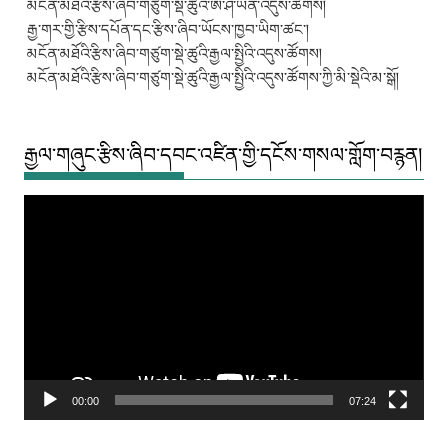
མངོན་མཐོའི་རྩིས་ཞིབ་གཙུག་སྡེ་ཚུའི་ཨེ་ཤི་ཡན་འདུས་ཚོགས།
རྒྱ་གར་གྱི་རྩིས་དཔོན་དང་རྩིས་ཞིབ་ཡོངས་ཁྱབ་ཡིག་ཚང་།
མངོན་མཐོའི་རྩིས་ཞིབ་གཙུག་སྡེ་ཚུའི་རྒྱལ་སྤྱིའི་འདུས་ཚོགས།
མངོན་མཐོའི་རྩིས་ཞིབ་གཙུག་སྡེ་ཚུའི་རྒྱལ་སྤྱིའི་འདུས་ཚོགས་ཀྱི་མི་སྡེའི་མ་སྒོ།
རྒྱལ་གཞུང་རྩིས་ཞིབ་དབང་འཛིན་གྱི་དངོས་གསལ་གློག་བརྙན།
Video
Player
00:00
07:24