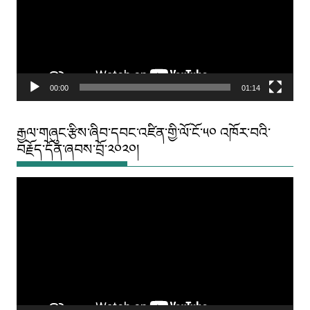
00:00
01:14
རྒྱལ་གཞུང་རྩིས་ཞིབ་དབང་འཛིན་གྱི་ལོ་ངོ་༥༠ འཁོར་བའི་
བརྗོད་དོན་ཞབས་བྲོ་༢༠༢༠།
Video
Player