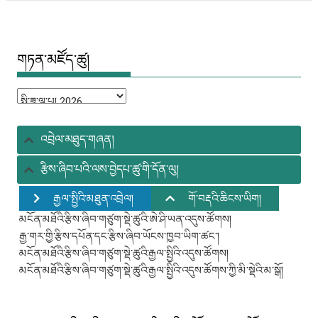
གཏན་མཛོད་ཚུ།
གཏན་
མཛོད་
ཚུ།
འབྲེལ་མཐུད་གཞན།
རྩིས་ཞིབ་པའི་ལས་བྱེདཔ་ཚུ་གི་དོན་ལུ།
རྒྱལ་སྤྱིའི་མཐུན་འབྲེལ།
གོ་བརྡའི་ཆིངས་ཡིག།
མངོན་མཐོའི་རྩིས་ཞིབ་གཙུག་སྡེ་ཚུའི་ཨེ་ཤི་ཡན་འདུས་ཚོགས།
རྒྱ་གར་གྱི་རྩིས་དཔོན་དང་རྩིས་ཞིབ་ཡོངས་ཁྱབ་ཡིག་ཚང་།
མངོན་མཐོའི་རྩིས་ཞིབ་གཙུག་སྡེ་ཚུའི་རྒྱལ་སྤྱིའི་འདུས་ཚོགས།
མངོན་མཐོའི་རྩིས་ཞིབ་གཙུག་སྡེ་ཚུའི་རྒྱལ་སྤྱིའི་འདུས་ཚོགས་ཀྱི་མི་སྡེའི་མ་སྒོ།