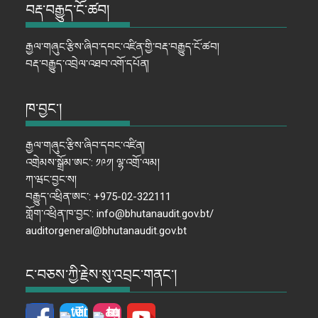
བརྡ་བརྒྱུད་ངོ་ཚབ།
རྒྱལ་གཞུང་རྩིས་ཞིབ་དབང་འཛིན་གྱི་བརྡ་བརྒྱུད་ངོ་ཚབ།
བརྡ་བརྒྱུད་འབྲེལ་འཐབ་འགོ་དཔོན།
ཁ་བྱང་།
རྒྱལ་གཞུང་རྩིས་ཞིབ་དབང་འཛིན།
འགྲེམས་སྒྲོམ་ཨང་: ༡༩༡། ལྷ་འགྲོ་ལམ།
ཀ་ཝང་བྱང་ས།
བརྒྱུད་འཕྲིན་ཨང་: +975-02-322111
གློག་འཕྲིན་ཁ་བྱང་: info@bhutanaudit.gov.bt/
auditorgeneral@bhutanaudit.gov.bt
ང་བཅས་ཀྱི་རྗེས་སུ་འབྲང་གནང་།