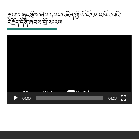
རྒྱལ་གཞུང་རྩིས་ཞིབ་དབང་འཛིན་གྱི་ལོ་ངོ་༥༠ འཁོར་བའི་
བརྗོད་དོན་ཞབས་བྲོ་༢༠༢༠།
Video
Player
00:00
04:23