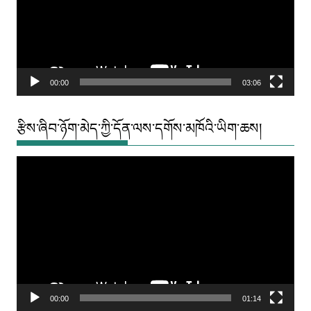
00:00
03:06
རྩིས་ཞིབ་ཉོག་མེད་ཀྱི་དོན་ལས་དགོས་མཁོའི་ཡིག་ཆས།
Video
Player
00:00
01:14