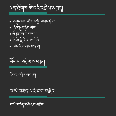
ཕན་ཐོགས་ཆེ་བའི་འབྲེལ་མཐུད།
⦁
གཞུང་ལས་མི་སེར་གྱི་ཞབས་ཏོག།
⦁
ཉེན་སྲུང་ཉོག་མེད།
⦁
མི་ཁུངས་ཁ་གསལ།
⦁
ཁྲོམ་སྡེའི་ཞབས་ཏོག།
⦁
ཤེས་རིག་ཞབས་ཏོག།
ཡོངས་འབྲེལ་སབ་ཁྲ།
ཡོངས་འབྲེལ་སབ་ཁྲ།
ཁ་མི་བཟེད་པའི་ངག་བརྗོད།
ཁ་མི་བཟེད་པའི་ངག་བརྗོད།