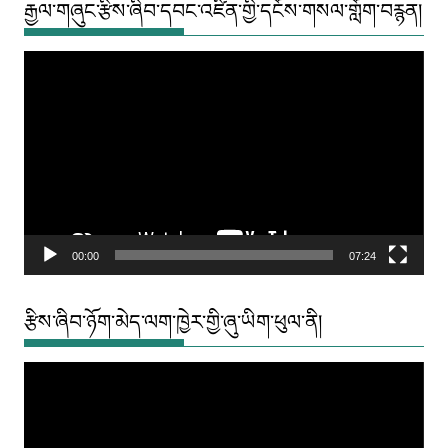
རྒྱལ་གཞུང་རྩིས་ཞིབ་དབང་འཛིན་གྱི་དངོས་གསལ་གློག་བརྙན།
Video
Player
00:00
07:24
རྩིས་ཞིབ་ཉོག་མེད་ལག་ཁྱེར་གྱི་ཞུ་ཡིག་ཕུལ་ནི།
Video
Player