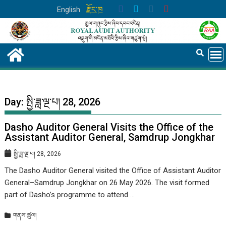
Skip
English
རྫོང་ཁ
to
content
Day:
སྤྱི་ཟླ་ལྔ་པ། 28, 2026
Dasho Auditor General Visits the Office of the
Assistant Auditor General, Samdrup Jongkhar
སྤྱི་ཟླ་ལྔ་པ། 28, 2026
The Dasho Auditor General visited the Office of Assistant Auditor
General–Samdrup Jongkhar on 26 May 2026. The visit formed
part of Dasho’s programme to attend …
གནས་ཚུལ།