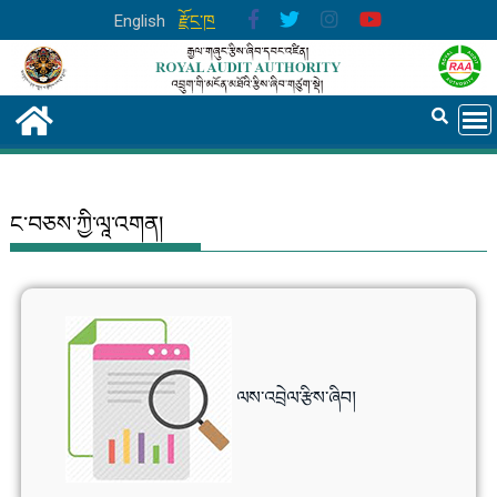
English
རྫོང་ཁ
ང་བཅས་ཀྱི་ལཱ་འགན།
ལས་འབྲེལ་རྩིས་ཞིབ།