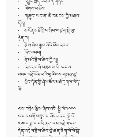
• འབྱུང་སྲིད་པའི་ཕན་གནོད།
• ལེགས་བཅོས།
• གཞུང་ ཡང་ན་ མི་དམངས་ཀྱི་མཐའ་
དོན།
• མངོན་མཐོ་རྩིས་ཞིབ་གཙུག་སྡེ་ལུ་
ཉེན་ཁ།
• རྩིས་ཞིབ་རྐྱབ་ནིའི་འོས་འབབ།
• འོས་འབབ།
• ཧེ་མའི་རྩིས་ཞིབ་ཀྱི་ལཱ།
• འཆར་གཞི་བརྩམས་མི་ ཡང་ན་
འབད་འཕྲོ་ཡོད་པའི་ལཱ་རིགས་གཞན་ཚུ།
• སྲིད་དོན་གྱི་ཤེས་ཚོར་མཐོ་དྲགས་ཡོད་
མི།
ལས་འབྲེལ་རྩིས་ཞིབ་འདི་ སྤྱི་ལོ་༢༠༠༠
ལས་ར་འགོ་བཙུགས་ཡོདཔ་དང་ སྤྱི་ལོ་
༢༠༠༧ ཟླ་༧ པའི་ནང་ ལས་འབྲེལ་དང་
དོན་འབྲེལ་རྩིས་ཞིབ་སྡེ་ཚན་ཅིག་སོ་སོ་སྦེ་