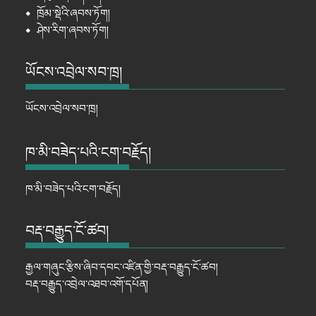
⦁
ཁྲོམ་སྡེའི་ཞབས་ཏོག།
⦁
ཤེས་རིག་ཞབས་ཏོག།
ཡོངས་འབྲེལ་སབ་ཁྲ།
ཡོངས་འབྲེལ་སབ་ཁྲ།
ཁ་མི་བཟེད་པའི་ངག་བརྗོད།
ཁ་མི་བཟེད་པའི་ངག་བརྗོད།
བརྡ་བརྒྱུད་ངོ་ཚབ།
རྒྱལ་གཞུང་རྩིས་ཞིབ་དབང་འཛིན་གྱི་བརྡ་བརྒྱུད་ངོ་ཚབ།
བརྡ་བརྒྱུད་འབྲེལ་འཐབ་འགོ་དཔོན།