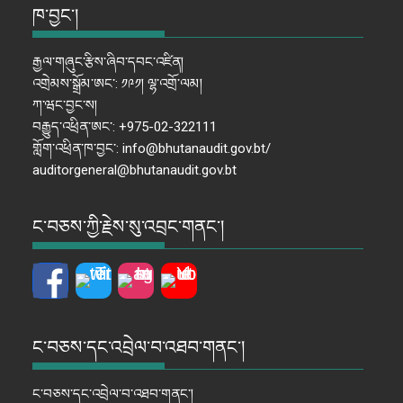
ཁ་བྱང་།
རྒྱལ་གཞུང་རྩིས་ཞིབ་དབང་འཛིན།
འགྲེམས་སྒྲོམ་ཨང་: ༡༩༡། ལྷ་འགྲོ་ལམ།
ཀ་ཝང་བྱང་ས།
བརྒྱུད་འཕྲིན་ཨང་: +975-02-322111
གློག་འཕྲིན་ཁ་བྱང་: info@bhutanaudit.gov.bt/
auditorgeneral@bhutanaudit.gov.bt
ང་བཅས་ཀྱི་རྗེས་སུ་འབྲང་གནང་།
ང་བཅས་དང་འབྲེལ་བ་འཐབ་གནང་།
ང་བཅས་དང་འབྲེལ་བ་འཐབ་གནང་།