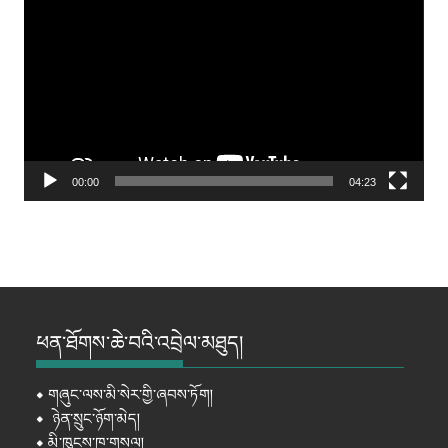
Player
00:00
04:23
ཕན་ཐོགས་ཆེ་བའི་འབྲེལ་མཐུད།
⦁
གཞུང་ལས་མི་སེར་གྱི་ཞབས་ཏོག།
⦁
ཉེན་སྲུང་ཉོག་མེད།
⦁
མི་ཁུངས་ཁ་གསལ།