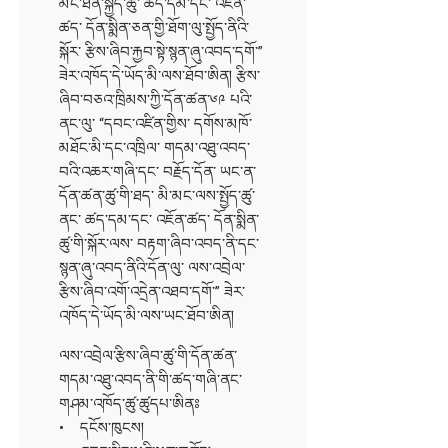
མང་ཐོན་སྐྱེད་ཚུ་ ཚད་དམ་དང་ འཇོན་
ཚད་ དོན་སྨིན་ཅན་གྱི་ཐོག་ལུ་སྤྱོད་ནིའི་
སྐོར་ རྩིས་ཞིབ་རྐྱབ་སྟེ་སྙན་ཞུ་འབད་དགོ་”
ཟེར་འཁོད་དེ་ཡོད་མི་ལས་ཐོབ་ཨིན། རྩིས་
ཞིབ་བཅའ་ཁྲིམས་ཀྱི་དོན་ཚན་༦༩ པའི་
ནང་ལུ་ “དབང་འཛིན་གྱིས་ དགོས་མཁོ་
མཐོང་མི་དང་འཁྲིལ་ གདམ་འཐུ་འབད་
བའི་འཆར་གཞི་དང་ བརྗོད་དོན་ ཡང་ན་
དོན་ཚན་ཚུ་གི་ཐད་ མི་མང་ལས་སྤྱོད་ཚུ་
ནང་ ཚད་དམ་དང་ འཇོན་ཚད་ དོན་སྨིན་
ཚུ་གི་སྐོར་ལས་ བརྟག་ཞིབ་འབད་ནི་དང་
སྙན་ཞུ་འབད་ནིའི་དོན་ལུ་ ལས་འབྲེལ་
རྩིས་ཞིབ་འགོ་འདྲེན་འཐབ་དགོ་” ཟེར་
འཁོད་དེ་ཡོད་མི་ལས་ཡང་ཐོབ་ཨིན།
ལས་འབྲེལ་རྩིས་ཞིབ་ཚུ་གི་དོན་ཚན་
གདམ་འཐུ་འབད་ནི་གི་ཚད་གཞི་ནང་
གཤམ་འཁོད་ཚུ་ཚུདཔ་ཨིནཿ
• དངོས་ཁུངས།