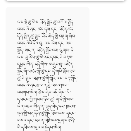
ལས་སྡེ་ཚུ་གིས་ ཐོན་སྐྱེད་ཚུ་བཀོལ་སྤྱོད་
འབད་ནི་ནང་ ཚད་དམ་དང་ འཇོན་ཚད་
དོན་སྨིན་ཚུ་གྲུབ་ཡོད་མེད་ཀྱི་བརྟག་ཞིབ་
འབད་ནིའི་དོན་ལུ་ ལས་རིམ་དང་ ལས་
སྤྱོད་ ཡང་ན་ འཛིན་སྐྱོང་ལམ་ལུགས་ དེ་
ལས་ བྱ་རིམ་ཚུ་གི་རང་དབང་གི་བརྟག་
དཔྱད་ཨིན། འདི་གིས་ གཞུང་ལུ་ འཛིན་
སྐྱོང་གི་མཛད་སྒོ་ཚུ་དང་ དེ་གའི་གྲོས་ཐག་
ཚུ་གི་གྲུབ་འབྲས་ཚུ་གི་སྐོར་ལས་ བརྡ་སྤྲོད་
འབད་ནི་ནང་རྩ་ཅན་གྱི་འགན་ཁག་
འབགཔ་ཨིན། རྩིས་ཞིབ་འདི་གིས་ མི་
དམངས་ཀྱི་ཞབས་ཏོག་ཚུ་ ག་དེ་སྦེ་ལག་
ལེན་འཐབ་ཨིན་ན་ ལྷད་མེད་དང་ ཁུངས་
ལྡན་གྱི་བརྡ་དོན་ཚུ་སྤྲོད་ཐོག་ལས་ དྭངས་
གསལ་དང་ འགན་འཁྲི་ཡར་དྲག་བཟོ་ནི་
གི་དམིགས་ཡུལ་བསྐྱེདཔ་ཨིན།