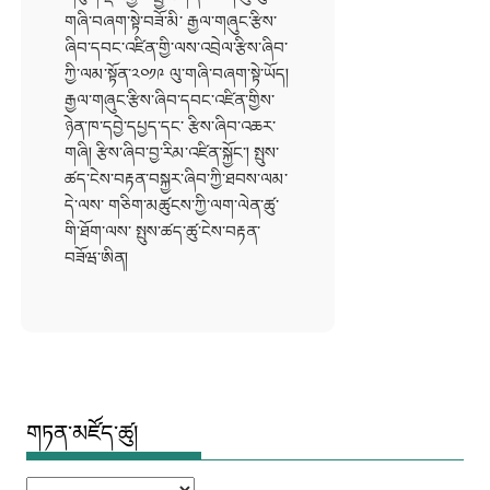
གཞི་བཞག་སྟེ་བཟོ་མི་ རྒྱལ་གཞུང་རྩིས་
ཞིབ་དབང་འཛིན་གྱི་ལས་འབྲེལ་རྩིས་ཞིབ་
ཀྱི་ལམ་སྟོན་༢༠༡༩ ལུ་གཞི་བཞག་སྟེ་ཡོད།
རྒྱལ་གཞུང་རྩིས་ཞིབ་དབང་འཛིན་གྱིས་
ཉེན་ཁ་དབྱེ་དཔྱད་དང་ རྩིས་ཞིབ་འཆར་
གཞི། རྩིས་ཞིབ་བྱ་རིམ་འཛིན་སྐྱོང་། སྤུས་
ཚད་ངེས་བརྟན་བསྐྱར་ཞིབ་ཀྱི་ཐབས་ལམ་
དེ་ལས་ གཅིག་མཚུངས་ཀྱི་ལག་ལེན་ཚུ་
གི་ཐོག་ལས་ སྤུས་ཚད་ཚུ་ངེས་བརྟན་
བཟོཝ་ཨིན།
གཏན་མཛོད་ཚུ།