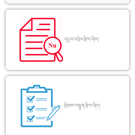
དངུལ་འབྲེལ་རྩིས་ཞིབ།
ཁྲིམས་བསྟུན་རྩིས་ཞིབ།