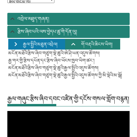
འབྲེལ་མཐུད་གཞན།
རྩིས་ཞིབ་པའི་ལས་བྱེདཔ་ཚུ་གི་དོན་ལུ།
རྒྱལ་སྤྱིའི་མཐུན་འབྲེལ།
གོ་བརྡའི་ཆིངས་ཡིག།
མངོན་མཐོའི་རྩིས་ཞིབ་གཙུག་སྡེ་ཚུའི་ཨེ་ཤི་ཡན་འདུས་ཚོགས།
རྒྱ་གར་གྱི་རྩིས་དཔོན་དང་རྩིས་ཞིབ་ཡོངས་ཁྱབ་ཡིག་ཚང་།
མངོན་མཐོའི་རྩིས་ཞིབ་གཙུག་སྡེ་ཚུའི་རྒྱལ་སྤྱིའི་འདུས་ཚོགས།
མངོན་མཐོའི་རྩིས་ཞིབ་གཙུག་སྡེ་ཚུའི་རྒྱལ་སྤྱིའི་འདུས་ཚོགས་ཀྱི་མི་སྡེའི་མ་སྒོ།
རྒྱལ་གཞུང་རྩིས་ཞིབ་དབང་འཛིན་གྱི་དངོས་གསལ་གློག་བརྙན།
Video
Player