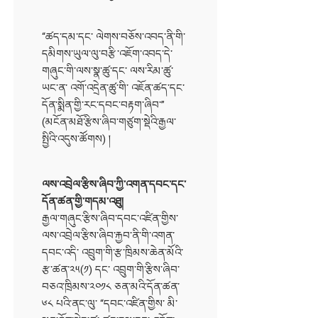
“ཚད་དམ་དང་ ལེགས་བཅོས་འབད་ནི་གི་
དམིགས་ཡུལ་ལུ་བརྩི་འཇོག་འབད་དེ་
གཞུང་གི་ལས་སྣ་ཚུ་དང་ ལས་རིམ་ཚུ་
ཡང་ན་ འགོ་འདྲེན་ཚུ་གི་ འཇོན་ཚད་དང་
དོན་སྨིན་གྱི་རང་དབང་བརྟག་ཞིབ་”
(མངོན་མཐོ་རྩིས་ཞིབ་གཙུག་སྡེའི་རྒྱལ་
སྤྱིའི་འདུས་ཚོགས) །
ལས་འབྲེལ་རྩིས་ཞིབ་ཀྱི་འགན་དབང་དང་
དོན་ཚན་གྱི་གདམ་འཐུ།
རྒྱལ་གཞུང་རྩིས་ཞིབ་དབང་འཛིན་གྱིས་
ལས་འབྲེལ་རྩིས་ཞིབ་རྐྱབ་ནི་གི་འགན་
དབང་འདི་ འབྲུག་གི་རྩ་ཁྲིམས་ཆེན་མོའི་
རྩ་ཚན་༢༥(༡) དང་ འབྲུག་གི་རྩིས་ཞིབ་
བཅའ་ཁྲིམས་༢༠༡༨ ཅན་མའི་དོན་ཚན་
༦༨ པའི་ནང་ལུ་ “དབང་འཛིན་གྱིས་ མི་