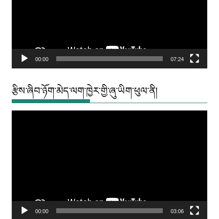
00:00
07:24
རྩིས་ཞིབ་ཉོག་མེད་ལག་ཁྱེར་གྱི་ཞུ་ཡིག་ཕུལ་ནི།
Video
Player
00:00
03:06