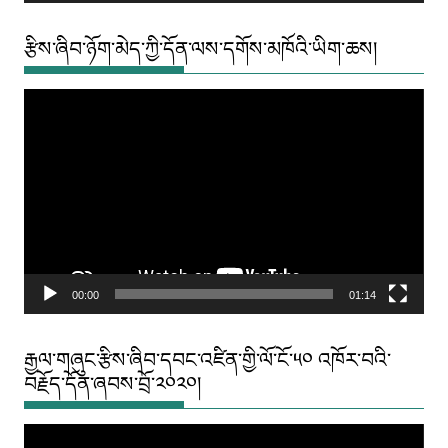
རྩིས་ཞིབ་ཉོག་མེད་ཀྱི་དོན་ལས་དགོས་མཁོའི་ཡིག་ཆས།
Video
Player
00:00
01:14
རྒྱལ་གཞུང་རྩིས་ཞིབ་དབང་འཛིན་གྱི་ལོ་ངོ་༥༠ འཁོར་བའི་
བརྗོད་དོན་ཞབས་བྲོ་༢༠༢༠།
Video