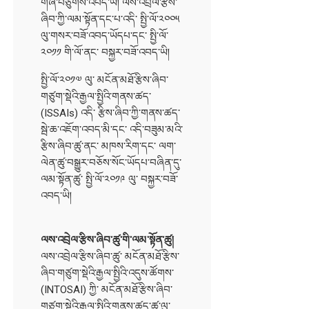
གཞི་བཙུགས་འབད་ཡི། ལས་འབྲེལ་རྩིས་
ཞིབ་ཀྱི་ལམ་སྟོན་དང་པ་འདི་ སྤྱི་ལོ་༢༠༠༥
ལུ་གསར་བཟོ་འབད་ཡོདཔ་དང་ སྤྱི་ལོ་
༢༠༡༡ གི་ལོ་ནང་ བསྐྱར་བཟོ་འབད་ཡི།
སྤྱི་ལོ་༢༠༡༧ ལུ་ མངོན་མཐོ་རྩིས་ཞིབ་
གཙུག་སྡེའི་རྒྱལ་སྤྱིའི་གནས་ཚད་
(ISSAIs) འདི་ རྩིས་ཞིབ་ཀྱི་གནས་ཚད་
སྦེ་ཆ་འཇོག་འབད་མི་དང་ འདི་བཟུམ་མའི་
རྩིས་ཞིབ་ཚུ་ནང་ མཁས་རིག་དང་ ལག་
ལེན་ཚུ་བསྒྱུར་བཅོས་སོང་ཡོདཔ་བཞིན་དུ་
ལམ་སྟོན་ཚུ་ སྤྱི་ལོ་༢༠༡༩ ལུ་ བསྐྱར་བཟོ་
འབད་ཡི།
ལས་འབྲེལ་རྩིས་ཞིབ་ཚུ་གི་ལམ་སྟོན་ཚུ།
ལས་འབྲེལ་རྩིས་ཞིབ་ཚུ་ མངོན་མཐོ་རྩིས་
ཞིབ་གཙུག་སྡེའི་རྒྱལ་སྤྱིའི་འདུས་ཚོགས་
(INTOSAI) ཀྱི་ མངོན་མཐོ་རྩིས་ཞིབ་
གཙུག་སྡེའི་རྒྱལ་སྤྱིའི་གནས་ཚད་ཚུ་ལུ་