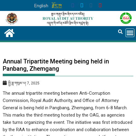
Skip
English
རྫོང་ཁ
to
content
Annual Tripartite Meeting being held in
Panbang, Zhemgang
སྤྱི་ཟླ་གསུམ་པ། 7, 2025
The annual tripartite meeting between Anti-Corruption
Commission, Royal Audit Authority, and Office of Attorney
General is being held in Pangbang, Zhemgang, from 6-8 March.
This marks the third meeting hosted by the OAG, as agencies
take turns organizing the event. The initiative was first introduced
by the RAA to enhance coordination and collaboration between