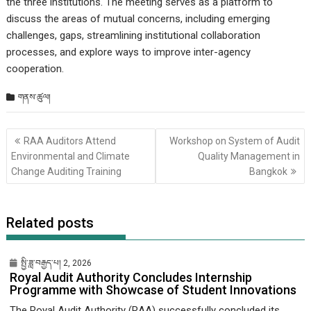
the three institutions. The meeting serves as a platform to
discuss the areas of mutual concerns, including emerging
challenges, gaps, streamlining institutional collaboration
processes, and explore ways to improve inter-agency
cooperation.
གནས་ཚུལ།
Post
RAA Auditors Attend
Workshop on System of Audit
གི་
Environmental and Climate
Quality Management in
འགྲུལ་
Change Auditing Training
Bangkok
ལམ།
Related posts
སྤྱི་ཟླ་བརྒྱད་པ། 2, 2026
Royal Audit Authority Concludes Internship
Programme with Showcase of Student Innovations
The Royal Audit Authority (RAA) successfully concluded its