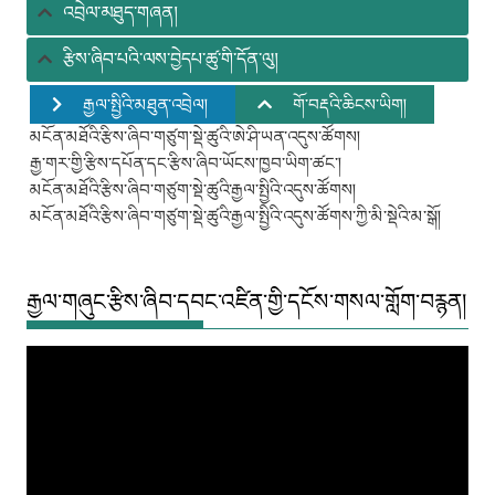
འབྲེལ་མཐུད་གཞན།
རྩིས་ཞིབ་པའི་ལས་བྱེདཔ་ཚུ་གི་དོན་ལུ།
རྒྱལ་སྤྱིའི་མཐུན་འབྲེལ།
གོ་བརྡའི་ཆིངས་ཡིག།
མངོན་མཐོའི་རྩིས་ཞིབ་གཙུག་སྡེ་ཚུའི་ཨེ་ཤི་ཡན་འདུས་ཚོགས།
རྒྱ་གར་གྱི་རྩིས་དཔོན་དང་རྩིས་ཞིབ་ཡོངས་ཁྱབ་ཡིག་ཚང་།
མངོན་མཐོའི་རྩིས་ཞིབ་གཙུག་སྡེ་ཚུའི་རྒྱལ་སྤྱིའི་འདུས་ཚོགས།
མངོན་མཐོའི་རྩིས་ཞིབ་གཙུག་སྡེ་ཚུའི་རྒྱལ་སྤྱིའི་འདུས་ཚོགས་ཀྱི་མི་སྡེའི་མ་སྒོ།
རྒྱལ་གཞུང་རྩིས་ཞིབ་དབང་འཛིན་གྱི་དངོས་གསལ་གློག་བརྙན།
Video
Player