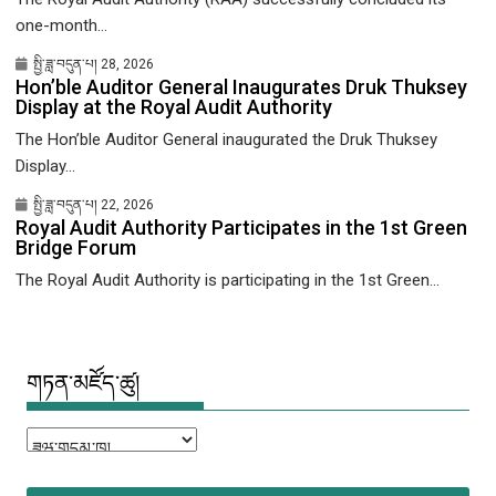
one-month...
སྤྱི་ཟླ་བདུན་པ། 28, 2026
Hon’ble Auditor General Inaugurates Druk Thuksey
Display at the Royal Audit Authority
The Hon’ble Auditor General inaugurated the Druk Thuksey
Display...
སྤྱི་ཟླ་བདུན་པ། 22, 2026
Royal Audit Authority Participates in the 1st Green
Bridge Forum
The Royal Audit Authority is participating in the 1st Green...
གཏན་མཛོད་ཚུ།
གཏན་
མཛོད་
ཚུ།