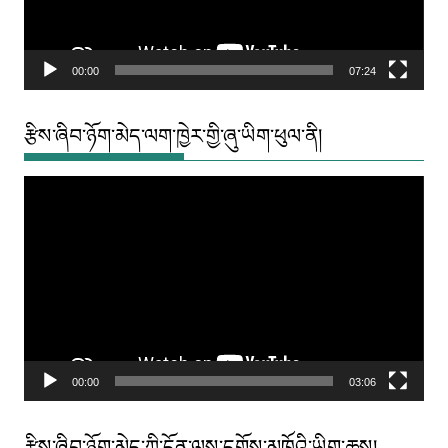
00:00
07:24
རྩིས་ཞིབ་ཉོག་མེད་ལག་ཁྱེར་གྱི་ཞུ་ཡིག་ཕུལ་ནི།
Video
Player
00:00
03:06
རྩིས་ཞིབ་ཉོག་མེད་ཀྱི་དོན་ལས་དགོས་མཁོའི་ཡིག་ཆས།