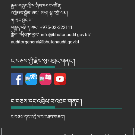
རྒྱལ་གཞུང་རྩིས་ཞིབ་དབང་འཛིན།
འགྲེམས་སྒྲོམ་ཨང་: ༡༩༡། ལྷ་འགྲོ་ལམ།
ཀ་ཝང་བྱང་ས།
བརྒྱུད་འཕྲིན་ཨང་: +975-02-322111
གློག་འཕྲིན་ཁ་བྱང་: info@bhutanaudit.gov.bt/
auditorgeneral@bhutanaudit.gov.bt
ང་བཅས་ཀྱི་རྗེས་སུ་འབྲང་གནང་།
ང་བཅས་དང་འབྲེལ་བ་འཐབ་གནང་།
ང་བཅས་དང་འབྲེལ་བ་འཐབ་གནང་།