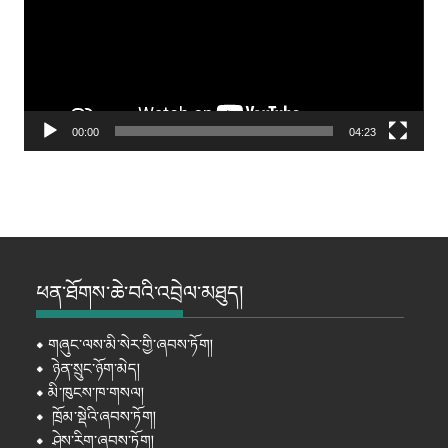
00:00
04:23
ཕན་ཐོགས་ཆེ་བའི་འབྲེལ་མཐུད།
⦁
གཞུང་ལས་མི་སེར་གྱི་ཞབས་ཏོག།
⦁
ཉེན་སྲུང་ཉོག་མེད།
⦁
མི་ཁུངས་ཁ་གསལ།
⦁
ཁྲོམ་སྡེའི་ཞབས་ཏོག།
⦁
ཤེས་རིག་ཞབས་ཏོག།