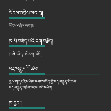
ཡོངས་འབྲེལ་སབ་ཁྲ།
ཡོངས་འབྲེལ་སབ་ཁྲ།
ཁ་མི་བཟེད་པའི་ངག་བརྗོད།
ཁ་མི་བཟེད་པའི་ངག་བརྗོད།
བརྡ་བརྒྱུད་ངོ་ཚབ།
རྒྱལ་གཞུང་རྩིས་ཞིབ་དབང་འཛིན་གྱི་བརྡ་བརྒྱུད་ངོ་ཚབ།
བརྡ་བརྒྱུད་འབྲེལ་འཐབ་འགོ་དཔོན།
ཁ་བྱང་།