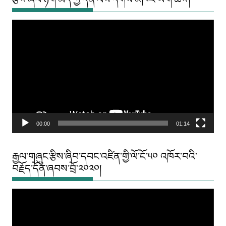
Video
Player
00:00
01:14
རྒྱལ་གཞུང་རྩིས་ཞིབ་དབང་འཛིན་གྱི་ལོ་ངོ་༥༠ འཁོར་བའི་
བརྗོད་དོན་ཞབས་བྲོ་༢༠༢༠།
Video
Player