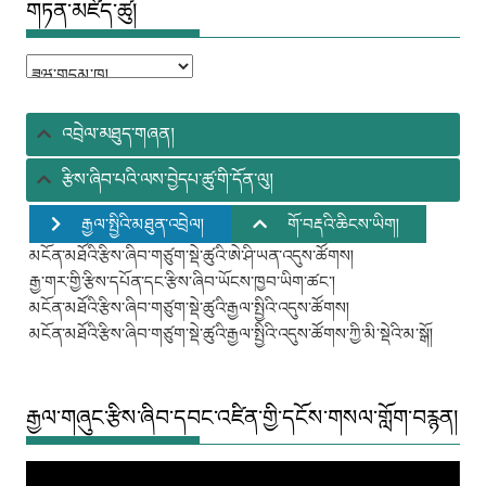
གཏན་མཛོད་ཚུ།
གཏན་
མཛོད་
ཚུ།
འབྲེལ་མཐུད་གཞན།
རྩིས་ཞིབ་པའི་ལས་བྱེདཔ་ཚུ་གི་དོན་ལུ།
རྒྱལ་སྤྱིའི་མཐུན་འབྲེལ།
གོ་བརྡའི་ཆིངས་ཡིག།
མངོན་མཐོའི་རྩིས་ཞིབ་གཙུག་སྡེ་ཚུའི་ཨེ་ཤི་ཡན་འདུས་ཚོགས།
རྒྱ་གར་གྱི་རྩིས་དཔོན་དང་རྩིས་ཞིབ་ཡོངས་ཁྱབ་ཡིག་ཚང་།
མངོན་མཐོའི་རྩིས་ཞིབ་གཙུག་སྡེ་ཚུའི་རྒྱལ་སྤྱིའི་འདུས་ཚོགས།
མངོན་མཐོའི་རྩིས་ཞིབ་གཙུག་སྡེ་ཚུའི་རྒྱལ་སྤྱིའི་འདུས་ཚོགས་ཀྱི་མི་སྡེའི་མ་སྒོ།
རྒྱལ་གཞུང་རྩིས་ཞིབ་དབང་འཛིན་གྱི་དངོས་གསལ་གློག་བརྙན།
Video