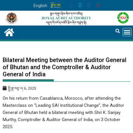
Skip
English
རྫོང་ཁ
to
content
Bilateral Meeting between the Auditor General
of Bhutan and the Comptroller & Auditor
General of India
སྤྱི་ཟླ་བཅུ་པ། 6, 2025
On his return from Casablanca, Morocco, after attending the
Masterclass on “Leading SAI Institutional Change”, the Auditor
General of Bhutan held a bilateral meeting with Shri K. Sanjay
Murthy, Comptroller & Auditor General of India, on 3 October
2025.