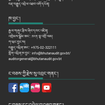
བརྡ་བརྒྱུད་འབྲེལ་འཐབ་འགོ་དཔོན།
ཁ་བྱང་།
རྒྱལ་གཞུང་རྩིས་ཞིབ་དབང་འཛིན།
འགྲེམས་སྒྲོམ་ཨང་: ༡༩༡། ལྷ་འགྲོ་ལམ།
ཀ་ཝང་བྱང་ས།
བརྒྱུད་འཕྲིན་ཨང་: +975-02-322111
གློག་འཕྲིན་ཁ་བྱང་: info@bhutanaudit.gov.bt/
auditorgeneral@bhutanaudit.gov.bt
ང་བཅས་ཀྱི་རྗེས་སུ་འབྲང་གནང་།
ང་བཅས་དང་འབྲེལ་བ་འཐབ་གནང་།