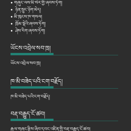
⦁
གཞུང་ལས་མི་སེར་གྱི་ཞབས་ཏོག།
⦁
ཉེན་སྲུང་ཉོག་མེད།
⦁
མི་ཁུངས་ཁ་གསལ།
⦁
ཁྲོམ་སྡེའི་ཞབས་ཏོག།
⦁
ཤེས་རིག་ཞབས་ཏོག།
ཡོངས་འབྲེལ་སབ་ཁྲ།
ཡོངས་འབྲེལ་སབ་ཁྲ།
ཁ་མི་བཟེད་པའི་ངག་བརྗོད།
ཁ་མི་བཟེད་པའི་ངག་བརྗོད།
བརྡ་བརྒྱུད་ངོ་ཚབ།
རྒྱལ་གཞུང་རྩིས་ཞིབ་དབང་འཛིན་གྱི་བརྡ་བརྒྱུད་ངོ་ཚབ།