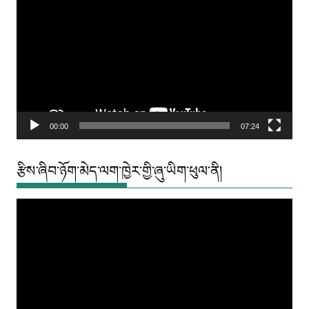
Player
00:00
07:24
རྩིས་ཞིབ་ཉོག་མེད་ལག་ཁྱེར་གྱི་ཞུ་ཡིག་ཕུལ་ནི།
Video
Player