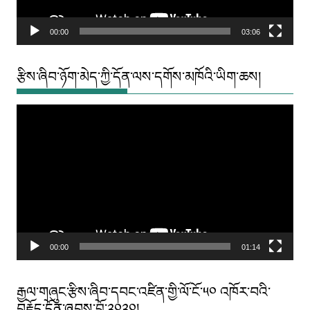
00:00
03:06
རྩིས་ཞིབ་ཉོག་མེད་ཀྱི་དོན་ལས་དགོས་མཁོའི་ཡིག་ཆས།
Video
Player
00:00
01:14
རྒྱལ་གཞུང་རྩིས་ཞིབ་དབང་འཛིན་གྱི་ལོ་ངོ་༥༠ འཁོར་བའི་
བརྗོད་དོན་ཞབས་བྲོ་༢༠༢༠།