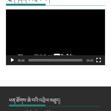
Video
Player
00:00
04:23
ཕན་ཐོགས་ཆེ་བའི་འབྲེལ་མཐུད།