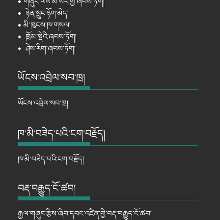
⦁
གཞུང་ལས་མི་སེར་གྱི་ཞབས་ཏོག།
⦁
ཉེན་སྲུང་ཉོག་མེད།
⦁
མི་ཁུངས་ཁ་གསལ།
⦁
ཁྲོམ་སྡེའི་ཞབས་ཏོག།
⦁
ཤེས་རིག་ཞབས་ཏོག།
ཡོངས་འབྲེལ་སབ་ཁྲ།
ཡོངས་འབྲེལ་སབ་ཁྲ།
ཁ་མི་བཟེད་པའི་ངག་བརྗོད།
ཁ་མི་བཟེད་པའི་ངག་བརྗོད།
བརྡ་བརྒྱུད་ངོ་ཚབ།
རྒྱལ་གཞུང་རྩིས་ཞིབ་དབང་འཛིན་གྱི་བརྡ་བརྒྱུད་ངོ་ཚབ།