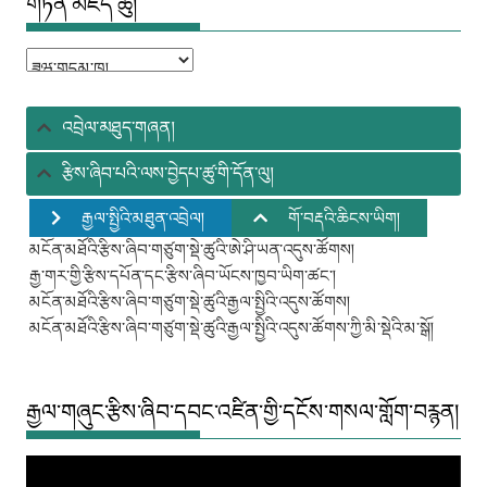
གཏན་མཛོད་ཚུ།
གཏན་
མཛོད་
ཚུ།
འབྲེལ་མཐུད་གཞན།
རྩིས་ཞིབ་པའི་ལས་བྱེདཔ་ཚུ་གི་དོན་ལུ།
རྒྱལ་སྤྱིའི་མཐུན་འབྲེལ།
གོ་བརྡའི་ཆིངས་ཡིག།
མངོན་མཐོའི་རྩིས་ཞིབ་གཙུག་སྡེ་ཚུའི་ཨེ་ཤི་ཡན་འདུས་ཚོགས།
རྒྱ་གར་གྱི་རྩིས་དཔོན་དང་རྩིས་ཞིབ་ཡོངས་ཁྱབ་ཡིག་ཚང་།
མངོན་མཐོའི་རྩིས་ཞིབ་གཙུག་སྡེ་ཚུའི་རྒྱལ་སྤྱིའི་འདུས་ཚོགས།
མངོན་མཐོའི་རྩིས་ཞིབ་གཙུག་སྡེ་ཚུའི་རྒྱལ་སྤྱིའི་འདུས་ཚོགས་ཀྱི་མི་སྡེའི་མ་སྒོ།
རྒྱལ་གཞུང་རྩིས་ཞིབ་དབང་འཛིན་གྱི་དངོས་གསལ་གློག་བརྙན།
Video