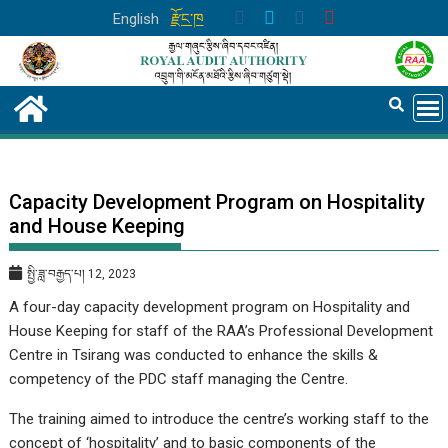
Skip
English
རྫོང་ཁ
to
content
Capacity Development Program on Hospitality
and House Keeping
སྤྱི་ཟླ་བརྒྱད་པ། 12, 2023
A four-day capacity development program on Hospitality and
House Keeping for staff of the RAA’s Professional Development
Centre in Tsirang was conducted to enhance the skills &
competency of the PDC staff managing the Centre.
The training aimed to introduce the centre’s working staff to the
concept of ‘hospitality’ and to basic components of the