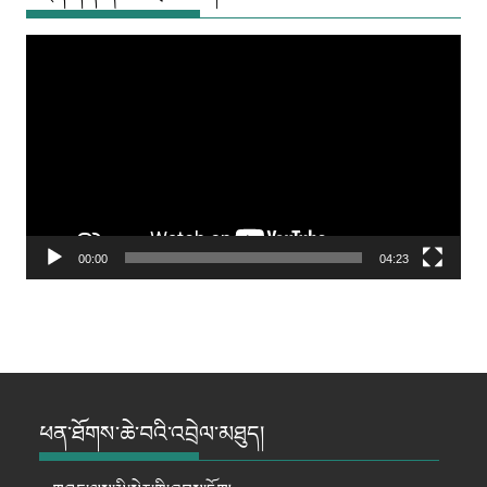
Video
Player
00:00
04:23
ཕན་ཐོགས་ཆེ་བའི་འབྲེལ་མཐུད།