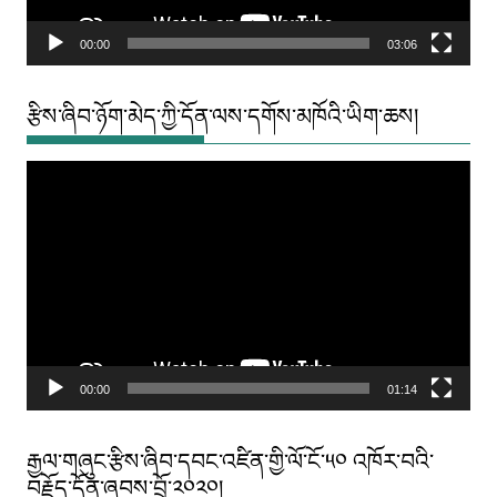
00:00
03:06
རྩིས་ཞིབ་ཉོག་མེད་ཀྱི་དོན་ལས་དགོས་མཁོའི་ཡིག་ཆས།
Video
Player
00:00
01:14
རྒྱལ་གཞུང་རྩིས་ཞིབ་དབང་འཛིན་གྱི་ལོ་ངོ་༥༠ འཁོར་བའི་
བརྗོད་དོན་ཞབས་བྲོ་༢༠༢༠།