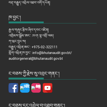
བརྡ་བརྒྱུད་འབྲེལ་འཐབ་འགོ་དཔོན།
ཁ་བྱང་།
རྒྱལ་གཞུང་རྩིས་ཞིབ་དབང་འཛིན།
འགྲེམས་སྒྲོམ་ཨང་: ༡༩༡། ལྷ་འགྲོ་ལམ།
ཀ་ཝང་བྱང་ས།
བརྒྱུད་འཕྲིན་ཨང་: +975-02-322111
གློག་འཕྲིན་ཁ་བྱང་: info@bhutanaudit.gov.bt/
auditorgeneral@bhutanaudit.gov.bt
ང་བཅས་ཀྱི་རྗེས་སུ་འབྲང་གནང་།
ང་བཅས་དང་འབྲེལ་བ་འཐབ་གནང་།