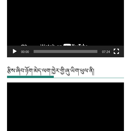
Player
00:00
07:24
རྩིས་ཞིབ་ཉོག་མེད་ལག་ཁྱེར་གྱི་ཞུ་ཡིག་ཕུལ་ནི།
Video
Player