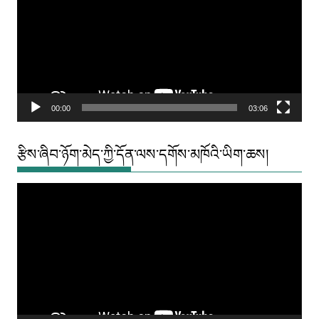
00:00
03:06
རྩིས་ཞིབ་ཉོག་མེད་ཀྱི་དོན་ལས་དགོས་མཁོའི་ཡིག་ཆས།
Video
Player