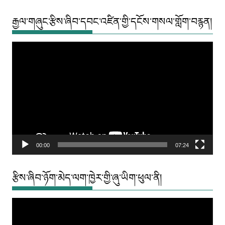
རྒྱལ་གཞུང་རྩིས་ཞིབ་དབང་འཛིན་གྱི་དངོས་གསལ་གློག་བརྙན།
Video
Player
00:00
07:24
རྩིས་ཞིབ་ཉོག་མེད་ལག་ཁྱེར་གྱི་ཞུ་ཡིག་ཕུལ་ནི།
Video
Player