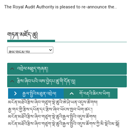
The Royal Audit Authority is pleased to re-announce the...
གཏན་མཛོད་ཚུ།
གཏན་
མཛོད་
ཚུ།
འབྲེལ་མཐུད་གཞན།
རྩིས་ཞིབ་པའི་ལས་བྱེདཔ་ཚུ་གི་དོན་ལུ།
རྒྱལ་སྤྱིའི་མཐུན་འབྲེལ།
གོ་བརྡའི་ཆིངས་ཡིག།
མངོན་མཐོའི་རྩིས་ཞིབ་གཙུག་སྡེ་ཚུའི་ཨེ་ཤི་ཡན་འདུས་ཚོགས།
རྒྱ་གར་གྱི་རྩིས་དཔོན་དང་རྩིས་ཞིབ་ཡོངས་ཁྱབ་ཡིག་ཚང་།
མངོན་མཐོའི་རྩིས་ཞིབ་གཙུག་སྡེ་ཚུའི་རྒྱལ་སྤྱིའི་འདུས་ཚོགས།
མངོན་མཐོའི་རྩིས་ཞིབ་གཙུག་སྡེ་ཚུའི་རྒྱལ་སྤྱིའི་འདུས་ཚོགས་ཀྱི་མི་སྡེའི་མ་སྒོ།