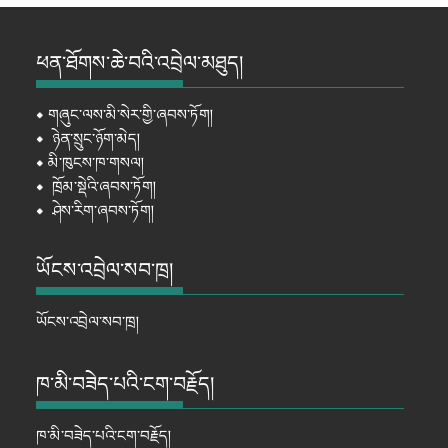
ཕན་ཐོགས་ཆེ་བའི་འབྲེལ་མཐུད།
⦁
གཞུང་ལས་མི་སེར་གྱི་ཞབས་ཏོག།
⦁
ཉེན་སྲུང་ཉོག་མེད།
⦁
མི་ཁུངས་ཁ་གསལ།
⦁
ཁྲོམ་སྡེའི་ཞབས་ཏོག།
⦁
ཤེས་རིག་ཞབས་ཏོག།
ཡོངས་འབྲེལ་སབ་ཁྲ།
ཡོངས་འབྲེལ་སབ་ཁྲ།
ཁ་མི་བཟེད་པའི་ངག་བརྗོད།
ཁ་མི་བཟེད་པའི་ངག་བརྗོད།