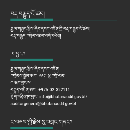
བརྡ་བརྒྱུད་ངོ་ཚབ།
རྒྱལ་གཞུང་རྩིས་ཞིབ་དབང་འཛིན་གྱི་བརྡ་བརྒྱུད་ངོ་ཚབ།
བརྡ་བརྒྱུད་འབྲེལ་འཐབ་འགོ་དཔོན།
ཁ་བྱང་།
རྒྱལ་གཞུང་རྩིས་ཞིབ་དབང་འཛིན།
འགྲེམས་སྒྲོམ་ཨང་: ༡༩༡། ལྷ་འགྲོ་ལམ།
ཀ་ཝང་བྱང་ས།
བརྒྱུད་འཕྲིན་ཨང་: +975-02-322111
གློག་འཕྲིན་ཁ་བྱང་: info@bhutanaudit.gov.bt/
auditorgeneral@bhutanaudit.gov.bt
ང་བཅས་ཀྱི་རྗེས་སུ་འབྲང་གནང་།