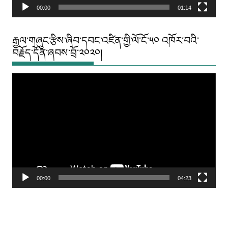
00:00
01:14
རྒྱལ་གཞུང་རྩིས་ཞིབ་དབང་འཛིན་གྱི་ལོ་ངོ་༥༠ འཁོར་བའི་
བརྗོད་དོན་ཞབས་བྲོ་༢༠༢༠།
Video
Player
00:00
04:23