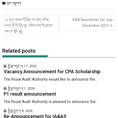
ཁྱབ་བསྒྲགས།
Post
ནད་ཡམས་ཀོ་ཝིཊ་༡༩ ཚད་འཛིན་
RAA Newsletter for July-
གི་
འབད་ནི་གི་དོན་ལུ་ འཛེམ་བག་གི་ཐབས་
December 2021
འགྲུལ་
ལམ་ཁ་སྐོང་ཚུ།
ལམ།
Related posts
སྤྱི་ཟླ་བདུན་པ། 17, 2026
Vacancy Announcement for CPA Scholarship
The Royal Audit Authority would like to announce the...
སྤྱི་ཟླ་བདུན་པ། 1, 2026
P1 result announcement
The Royal Audit Authority is pleased to announce the...
སྤྱི་ཟླ་དྲུག་པ། 8, 2026
Re-Announcement for IA&AS