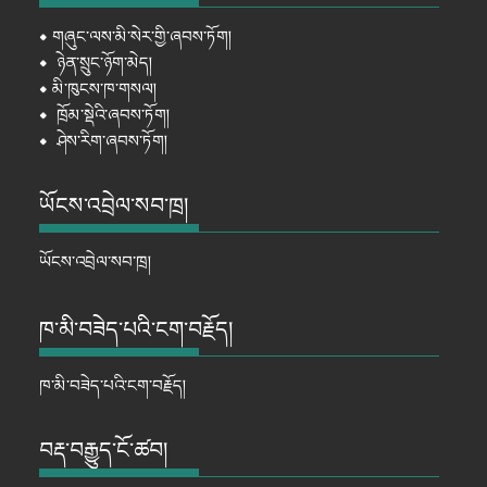
⦁
གཞུང་ལས་མི་སེར་གྱི་ཞབས་ཏོག།
⦁
ཉེན་སྲུང་ཉོག་མེད།
⦁
མི་ཁུངས་ཁ་གསལ།
⦁
ཁྲོམ་སྡེའི་ཞབས་ཏོག།
⦁
ཤེས་རིག་ཞབས་ཏོག།
ཡོངས་འབྲེལ་སབ་ཁྲ།
ཡོངས་འབྲེལ་སབ་ཁྲ།
ཁ་མི་བཟེད་པའི་ངག་བརྗོད།
ཁ་མི་བཟེད་པའི་ངག་བརྗོད།
བརྡ་བརྒྱུད་ངོ་ཚབ།