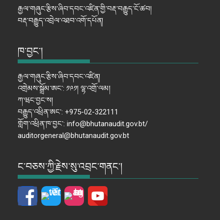
རྒྱལ་གཞུང་རྩིས་ཞིབ་དབང་འཛིན་གྱི་བརྡ་བརྒྱུད་ངོ་ཚབ།
བརྡ་བརྒྱུད་འབྲེལ་འཐབ་འགོ་དཔོན།
ཁ་བྱང་།
རྒྱལ་གཞུང་རྩིས་ཞིབ་དབང་འཛིན།
འགྲེམས་སྒྲོམ་ཨང་: ༡༩༡། ལྷ་འགྲོ་ལམ།
ཀ་ཝང་བྱང་ས།
བརྒྱུད་འཕྲིན་ཨང་: +975-02-322111
གློག་འཕྲིན་ཁ་བྱང་: info@bhutanaudit.gov.bt/
auditorgeneral@bhutanaudit.gov.bt
ང་བཅས་ཀྱི་རྗེས་སུ་འབྲང་གནང་།