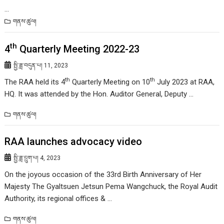
…
གནས་ཚུལ།
th
4
Quarterly Meeting 2022-23
སྤྱི་ཟླ་བདུན་པ། 11, 2023
th
th
The RAA held its 4
Quarterly Meeting on 10
July 2023 at RAA,
HQ. It was attended by the Hon. Auditor General, Deputy …
གནས་ཚུལ།
RAA launches advocacy video
སྤྱི་ཟླ་དྲུག་པ། 4, 2023
On the joyous occasion of the 33rd Birth Anniversary of Her
Majesty The Gyaltsuen Jetsun Pema Wangchuck, the Royal Audit
Authority, its regional offices & …
གནས་ཚུལ།