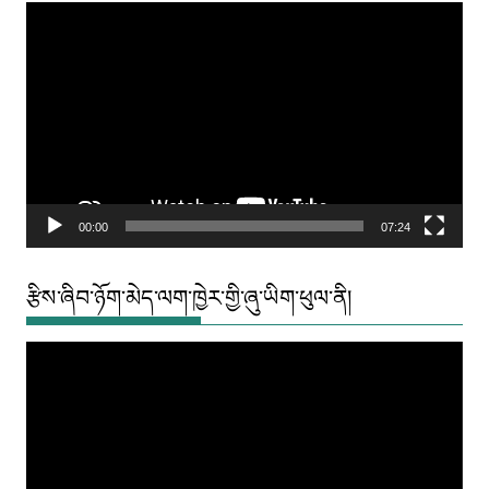
Video
Player
00:00
07:24
རྩིས་ཞིབ་ཉོག་མེད་ལག་ཁྱེར་གྱི་ཞུ་ཡིག་ཕུལ་ནི།
Video
Player