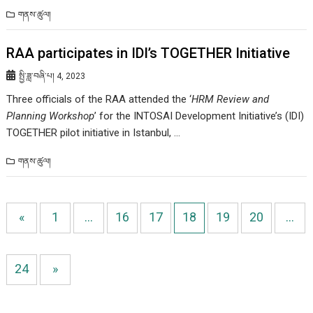
གནས་ཚུལ།
RAA participates in IDI’s TOGETHER Initiative
སྤྱི་ཟླ་བཞི་པ། 4, 2023
Three officials of the RAA attended the ‘
HRM Review and
Planning Workshop
’ for the INTOSAI Development Initiative’s (IDI)
TOGETHER pilot initiative in Istanbul, …
གནས་ཚུལ།
«
1
…
16
17
18
19
20
…
24
»