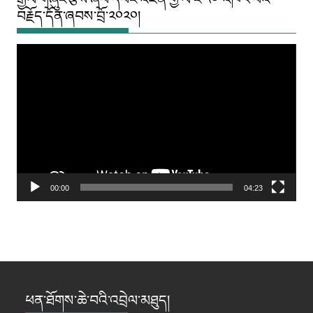
བརྗོད་དོན་ཞབས་བྲོ་༢༠༢༠།
Video
Player
00:00
04:23
ཕན་ཐོགས་ཆེ་བའི་འབྲེལ་མཐུད།