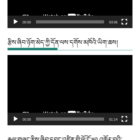
00:00
03:06
རྩིས་ཞིབ་ཉོག་མེད་ཀྱི་དོན་ལས་དགོས་མཁོའི་ཡིག་ཆས།
Video
Player
00:00
01:14
རྒྱལ་གཞུང་རྩིས་ཞིབ་དབང་འཛིན་གྱི་ལོ་ངོ་༥༠ འཁོར་བའི་