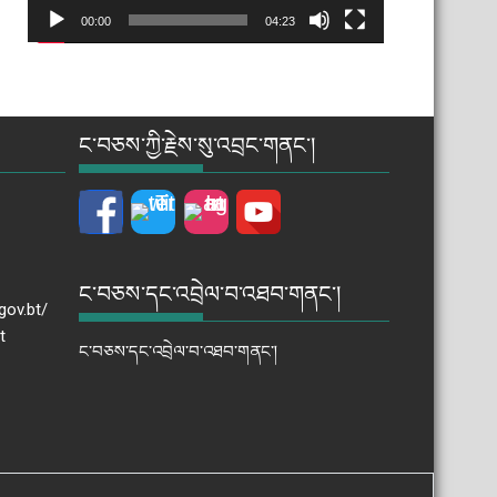
00:00
04:23
ང་བཅས་ཀྱི་རྗེས་སུ་འབྲང་གནང་།
ང་བཅས་དང་འབྲེལ་བ་འཐབ་གནང་།
gov.bt/
t
ང་བཅས་དང་འབྲེལ་བ་འཐབ་གནང་།