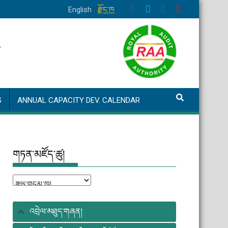
English
རྫོང་ཁ
S
ANNUAL CAPACITY DEV. CALENDAR
གཏན་མཛོད་ཚུ།
གཏན་
མཛོད་
ཚུ།
འབྲེལ་མཐུད་གཞན།