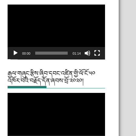
Video
Player
00:00
01:14
རྒྱལ་གཞུང་རྩིས་ཞིབ་དབང་འཛིན་གྱི་ལོ་ངོ་༥༠
འཁོར་བའི་བརྗོད་དོན་ཞབས་བྲོ་༢༠༢༠།
Video
Player