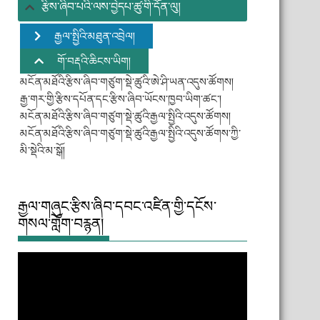
རྩིས་ཞིབ་པའི་ལས་བྱེདཔ་ཚུ་གི་དོན་ལུ།
རྒྱལ་སྤྱིའི་མཐུན་འབྲེལ།
གོ་བརྡའི་ཆིངས་ཡིག།
མངོན་མཐོའི་རྩིས་ཞིབ་གཙུག་སྡེ་ཚུའི་ཨེ་ཤི་ཡན་འདུས་ཚོགས།
རྒྱ་གར་གྱི་རྩིས་དཔོན་དང་རྩིས་ཞིབ་ཡོངས་ཁྱབ་ཡིག་ཚང་།
མངོན་མཐོའི་རྩིས་ཞིབ་གཙུག་སྡེ་ཚུའི་རྒྱལ་སྤྱིའི་འདུས་ཚོགས།
མངོན་མཐོའི་རྩིས་ཞིབ་གཙུག་སྡེ་ཚུའི་རྒྱལ་སྤྱིའི་འདུས་ཚོགས་ཀྱི་
མི་སྡེའི་མ་སྒོ།
རྒྱལ་གཞུང་རྩིས་ཞིབ་དབང་འཛིན་གྱི་དངོས་
གསལ་གློག་བརྙན།
Video
Player