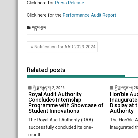
Click here for
Press Release
Click here for the
Performance Audit Report
གནས་ཚུལ།
Post
Notification for AAR 2023-2024
གི་
འགྲུལ་
ལམ།
Related posts
སྤྱི་ཟླ་བརྒྱད་པ། 2, 2026
སྤྱི་ཟླ་བདུན་པ། 
Royal Audit Authority
Hon’ble Au
Concludes Internship
Inaugurate
Programme with Showcase of
Display at 
Student Innovations
Authority
The Royal Audit Authority (RAA)
The Hon’ble A
successfully concluded its one-
inaugurated th
month...