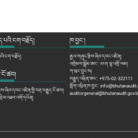
ད་པའི་ངག་བརྗོད།
ཁ་བྱང་།
འི་ངག་བརྗོད།
རྒྱལ་གཞུང་རྩིས་ཞིབ་དབང་འཛིན།
འགྲེམས་སྒྲོམ་ཨང་: ༡༩༡། ལྷ་འགྲོ་ལམ།
ཀ་ཝང་བྱང་ས།
ད་ངོ་ཚབ།
བརྒྱུད་འཕྲིན་ཨང་: +975-02-322111
གློག་འཕྲིན་ཁ་བྱང་: info@bhutanaudit.
ྩིས་ཞིབ་དབང་འཛིན་གྱི་བརྡ་བརྒྱུད་ངོ་ཚབ།
auditorgeneral@bhutanaudit.gov.b
འབྲེལ་འཐབ་འགོ་དཔོན།