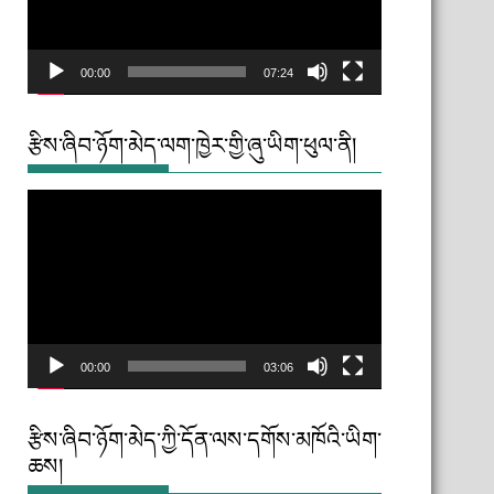
00:00
07:24
རྩིས་ཞིབ་ཉོག་མེད་ལག་ཁྱེར་གྱི་ཞུ་ཡིག་ཕུལ་ནི།
Video
Player
00:00
03:06
རྩིས་ཞིབ་ཉོག་མེད་ཀྱི་དོན་ལས་དགོས་མཁོའི་ཡིག་
ཆས།