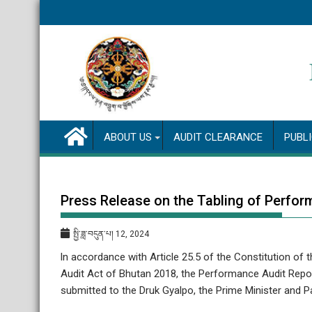
Skip
to
content
ABOUT US
AUDIT CLEARANCE
PUBL
Press Release on the Tabling of Perfor
སྤྱི་ཟླ་བདུན་པ། 12, 2024
ln accordance with Article 25.5 of the Constitution of
Audit Act of Bhutan 2018, the Performance Audit Repo
submitted to the Druk Gyalpo, the Prime Minister and Par