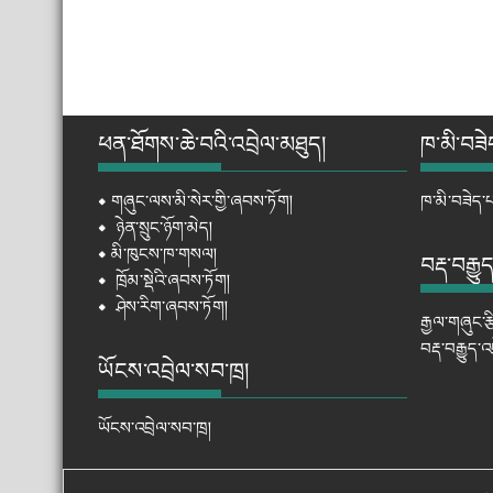
ཕན་ཐོགས་ཆེ་བའི་འབྲེལ་མཐུད།
ཁ་མི་བཟེ
⦁
གཞུང་ལས་མི་སེར་གྱི་ཞབས་ཏོག།
ཁ་མི་བཟེད་པ
⦁
ཉེན་སྲུང་ཉོག་མེད།
⦁
མི་ཁུངས་ཁ་གསལ།
བརྡ་བརྒྱུ
⦁
ཁྲོམ་སྡེའི་ཞབས་ཏོག།
⦁
ཤེས་རིག་ཞབས་ཏོག།
རྒྱལ་གཞུང་ར
བརྡ་བརྒྱུད་
ཡོངས་འབྲེལ་སབ་ཁྲ།
ཡོངས་འབྲེལ་སབ་ཁྲ།