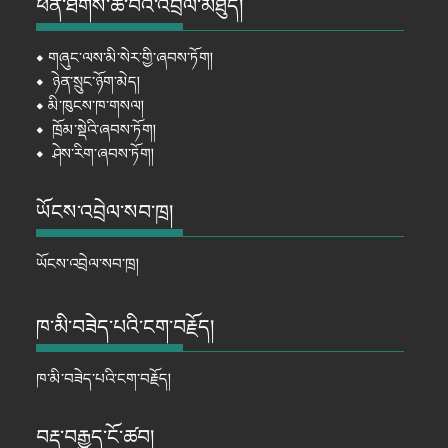
ཕན་ཐོགས་ཆེ་བའི་འབྲེལ་མཐུད།
⦁
གཞུང་ལས་མི་སེར་གྱི་ཞབས་ཏོག།
⦁
ཉེན་སྲུང་ཉོག་མེད།
⦁
མི་ཁུངས་ཁ་གསལ།
⦁
ཁྲོམ་སྡེའི་ཞབས་ཏོག།
⦁
ཤེས་རིག་ཞབས་ཏོག།
ཡོངས་འབྲེལ་སབ་ཁྲ།
ཡོངས་འབྲེལ་སབ་ཁྲ།
ཁ་མི་བཟེད་པའི་ངག་བརྗོད།
ཁ་མི་བཟེད་པའི་ངག་བརྗོད།
བརྡ་བརྒྱུད་ངོ་ཚབ།