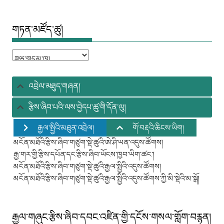
གཏན་མཛོད་ཚུ།
གཏན་
མཛོད་
ཚུ།
འབྲེལ་མཐུད་གཞན།
རྩིས་ཞིབ་པའི་ལས་བྱེདཔ་ཚུ་གི་དོན་ལུ།
རྒྱལ་སྤྱིའི་མཐུན་འབྲེལ།
གོ་བརྡའི་ཆིངས་ཡིག།
མངོན་མཐོའི་རྩིས་ཞིབ་གཙུག་སྡེ་ཚུའི་ཨེ་ཤི་ཡན་འདུས་ཚོགས།
རྒྱ་གར་གྱི་རྩིས་དཔོན་དང་རྩིས་ཞིབ་ཡོངས་ཁྱབ་ཡིག་ཚང་།
མངོན་མཐོའི་རྩིས་ཞིབ་གཙུག་སྡེ་ཚུའི་རྒྱལ་སྤྱིའི་འདུས་ཚོགས།
མངོན་མཐོའི་རྩིས་ཞིབ་གཙུག་སྡེ་ཚུའི་རྒྱལ་སྤྱིའི་འདུས་ཚོགས་ཀྱི་མི་སྡེའི་མ་སྒོ།
རྒྱལ་གཞུང་རྩིས་ཞིབ་དབང་འཛིན་གྱི་དངོས་གསལ་གློག་བརྙན།