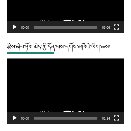
00:00
03:06
རྩིས་ཞིབ་ཉོག་མེད་ཀྱི་དོན་ལས་དགོས་མཁོའི་ཡིག་ཆས།
Video
Player
00:00
01:14