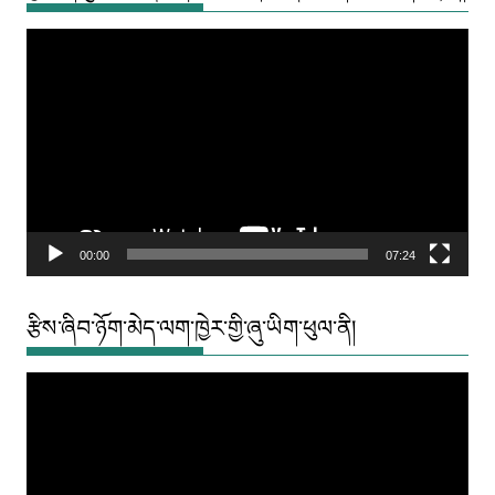
Video
Player
00:00
07:24
རྩིས་ཞིབ་ཉོག་མེད་ལག་ཁྱེར་གྱི་ཞུ་ཡིག་ཕུལ་ནི།
Video
Player