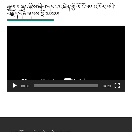
རྒྱལ་གཞུང་རྩིས་ཞིབ་དབང་འཛིན་གྱི་ལོ་ངོ་༥༠ འཁོར་བའི་
བརྗོད་དོན་ཞབས་བྲོ་༢༠༢༠།
Video
Player
00:00
04:23