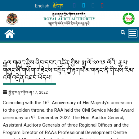
Skip
English
རྫོང་ཁ
to
content
རྒྱལ་གཞུང་རྩིས་ཞིབ་དབང་འཛིན་གྱིས་ སྤྱ་ལོ་༢༠༢༡ ལོའི་ རྒྱལ་
གཞུང་ཞི་གཡོག་གཟེངས་བསྟོད་ཀྱི་རྟགས་མ་གནང་ནི་གི་ལས་རིམ་
འགོ་འདྲེན་འཐབ་ཡོདཔ།
སྤྱི་ཟླ་བཅུ་གཉིས་པ། 17, 2022
th
Coinciding with the 16
Anniversary of His Majesty’s accession
to the golden throne, the RAA held the Civil Service Medal Award
th
ceremony on 9
December 2022. The Hon. Auditor General,
Assistant Auditors Generals of three Regional Offices and the
Program Director of RAA’s Professional Development Centre