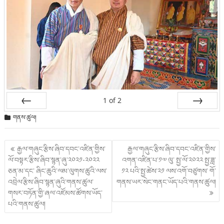
1
of
2
Prev
Next
གནས་ཚུལ།
Post
རྒྱལ་གཞུང་རྩིས་ཞིབ་དབང་འཛིན་གྱིས་
རྒྱལ་གཞུང་རྩིས་ཞིབ་དབང་འཛིན་གྱིས་
གི་
ལོ་བསྟར་རྩིས་ཞིབ་སྙན་ཞུ་༢༠༢༡-༢༠༢༢
འགན་འཛིན་པ་༡༧ ལུ་ སྤྱ་ལོ་༢༠༢༢ སྤྱ་ཟླ་
འགྲུལ་
ཅན་མ་དང་ ཞིང་ཆུའི་ལམ་ལུགས་ཚུའི་ལས་
༡༢ པའི་སྤྱ་ཚེས་༢༡ ལས་འགོ་བཙུགས་ གོ་
ལམ།
འབྲེལ་རྩིས་ཞིབ་སྙན་ཞུའི་གནས་ཚུལ་
གནས་ཡར་སེང་གནང་ཡོད་པའི་གནས་ཚུལ།
གསར་བཏོན་གྱི་ཞལ་འཛོམས་ཚོགས་ཡོད་
པའི་གནས་ཚུལ།