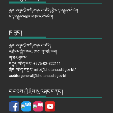
རྒྱལ་གཞུང་རྩིས་ཞིབ་དབང་འཛིན་གྱི་བརྡ་བརྒྱུད་ངོ་ཚབ།
བརྡ་བརྒྱུད་འབྲེལ་འཐབ་འགོ་དཔོན།
ཁ་བྱང་།
རྒྱལ་གཞུང་རྩིས་ཞིབ་དབང་འཛིན།
འགྲེམས་སྒྲོམ་ཨང་: ༡༩༡། ལྷ་འགྲོ་ལམ།
ཀ་ཝང་བྱང་ས།
བརྒྱུད་འཕྲིན་ཨང་: +975-02-322111
གློག་འཕྲིན་ཁ་བྱང་: info@bhutanaudit.gov.bt/
auditorgeneral@bhutanaudit.gov.bt
ང་བཅས་ཀྱི་རྗེས་སུ་འབྲང་གནང་།