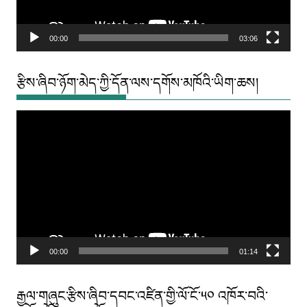
00:00
03:06
རྩིས་ཞིབ་ཉོག་མེད་ཀྱི་དོན་ལས་དགོས་མཁོའི་ཡིག་ཆས།
Video
Player
00:00
01:14
རྒྱལ་གཞུང་རྩིས་ཞིབ་དབང་འཛིན་གྱི་ལོ་ངོ་༥༠ འཁོར་བའི་