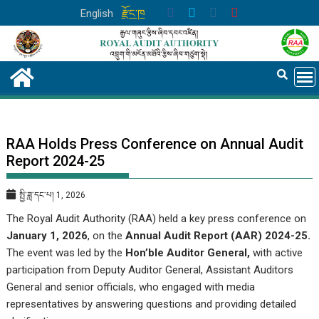
Skip
English
རྫོང་ཁ
to
content
RAA Holds Press Conference on Annual Audit
Report 2024-25
སྤྱི་ཟླ་དང་པ། 1, 2026
The Royal Audit Authority (RAA) held a key press conference on
January 1, 2026
, on the
Annual Audit Report (AAR) 2024-25.
The event was led by the
Hon’ble Auditor General,
with active
participation from Deputy Auditor General, Assistant Auditors
General and senior officials, who engaged with media
representatives by answering questions and providing detailed