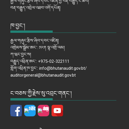
རྒྱལ་གཞུང་རྩིས་ཞིབ་དབང་འཛིན་གྱི་བརྡ་བརྒྱུད་ངོ་ཚབ།
བརྡ་བརྒྱུད་འབྲེལ་འཐབ་འགོ་དཔོན།
ཁ་བྱང་།
རྒྱལ་གཞུང་རྩིས་ཞིབ་དབང་འཛིན།
འགྲེམས་སྒྲོམ་ཨང་: ༡༩༡། ལྷ་འགྲོ་ལམ།
ཀ་ཝང་བྱང་ས།
བརྒྱུད་འཕྲིན་ཨང་: +975-02-322111
གློག་འཕྲིན་ཁ་བྱང་: info@bhutanaudit.gov.bt/
auditorgeneral@bhutanaudit.gov.bt
ང་བཅས་ཀྱི་རྗེས་སུ་འབྲང་གནང་།