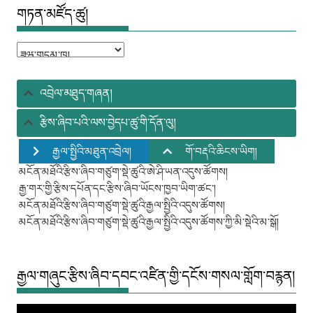
གཏན་མཛོད་ཚུ།
གཏན་
མཛོད་
ཚུ།
འབྲེལ་མཐུད་གཞན།
རྩིས་ཞིབ་པའི་ལས་བྱེདཔ་ཚུ་གི་དོན་ལུ།
རྒྱལ་སྤྱིའི་མཐུན་འབྲེལ།
གོ་བརྡའི་ཆིངས་ཡིག།
མངོན་མཐོའི་རྩིས་ཞིབ་གཙུག་སྡེ་ཚུའི་ཨེ་ཤི་ཡན་འདུས་ཚོགས།
རྒྱ་གར་གྱི་རྩིས་དཔོན་དང་རྩིས་ཞིབ་ཡོངས་ཁྱབ་ཡིག་ཚང་།
མངོན་མཐོའི་རྩིས་ཞིབ་གཙུག་སྡེ་ཚུའི་རྒྱལ་སྤྱིའི་འདུས་ཚོགས།
མངོན་མཐོའི་རྩིས་ཞིབ་གཙུག་སྡེ་ཚུའི་རྒྱལ་སྤྱིའི་འདུས་ཚོགས་ཀྱི་མི་སྡེའི་མ་སྒོ།
རྒྱལ་གཞུང་རྩིས་ཞིབ་དབང་འཛིན་གྱི་དངོས་གསལ་གློག་བརྙན།
Video