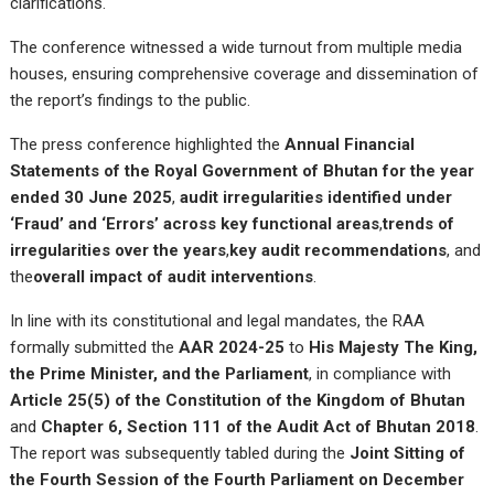
clarifications.
The conference witnessed a wide turnout from multiple media
houses, ensuring comprehensive coverage and dissemination of
the report’s findings to the public.
The press conference highlighted the
Annual Financial
Statements of the Royal Government of Bhutan for the year
ended 30 June 2025
,
audit irregularities identified under
‘Fraud’ and ‘Errors’ across key functional areas
,
trends of
irregularities over the years
,
key audit recommendations
, and
the
overall impact of audit interventions
.
In line with its constitutional and legal mandates, the RAA
formally submitted the
AAR 2024-25
to
His Majesty The King,
the Prime Minister, and the Parliament
, in compliance with
Article 25(5) of the Constitution of the Kingdom of Bhutan
and
Chapter 6, Section 111 of the Audit Act of Bhutan 2018
.
The report was subsequently tabled during the
Joint Sitting of
the Fourth Session of the Fourth Parliament on December