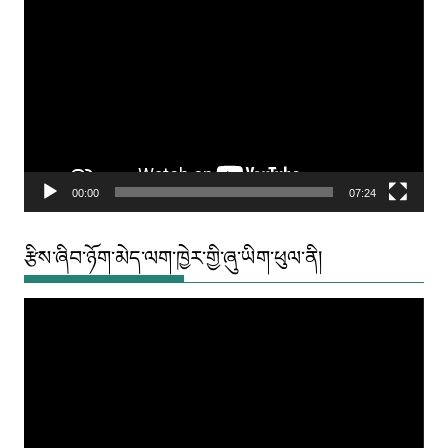
Player
00:00
07:24
རྩིས་ཞིབ་ཉོག་མེད་ལག་ཁྱེར་གྱི་ཞུ་ཡིག་ཕུལ་ནི།
Video
Player