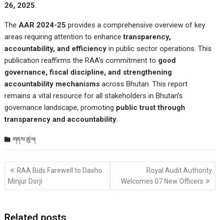
26, 2025
.
The
AAR 2024-25
provides a comprehensive overview of key
areas requiring attention to enhance
transparency,
accountability, and efficiency
in public sector operations. This
publication reaffirms the RAA’s commitment to
good
governance, fiscal discipline, and strengthening
accountability mechanisms
across Bhutan. This report
remains a vital resource for all stakeholders in Bhutan’s
governance landscape, promoting
public trust through
transparency and accountability
.
གནས་ཚུལ།
Post
RAA Bids Farewell to Dasho
Royal Audit Authority
གི་
Minjur Dorji
Welcomes 07 New Officers
འགྲུལ་
ལམ།
Related posts