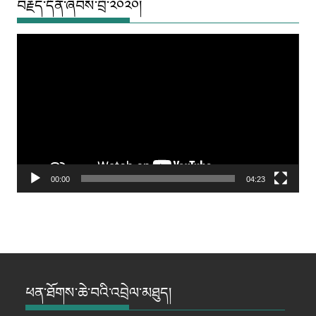
བརྗོད་དོན་ཞབས་བྲོ་༢༠༢༠།
Video
Player
00:00
04:23
ཕན་ཐོགས་ཆེ་བའི་འབྲེལ་མཐུད།