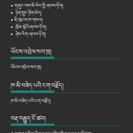
⦁
གཞུང་ལས་མི་སེར་གྱི་ཞབས་ཏོག།
⦁
ཉེན་སྲུང་ཉོག་མེད།
⦁
མི་ཁུངས་ཁ་གསལ།
⦁
ཁྲོམ་སྡེའི་ཞབས་ཏོག།
⦁
ཤེས་རིག་ཞབས་ཏོག།
ཡོངས་འབྲེལ་སབ་ཁྲ།
ཡོངས་འབྲེལ་སབ་ཁྲ།
ཁ་མི་བཟེད་པའི་ངག་བརྗོད།
ཁ་མི་བཟེད་པའི་ངག་བརྗོད།
བརྡ་བརྒྱུད་ངོ་ཚབ།