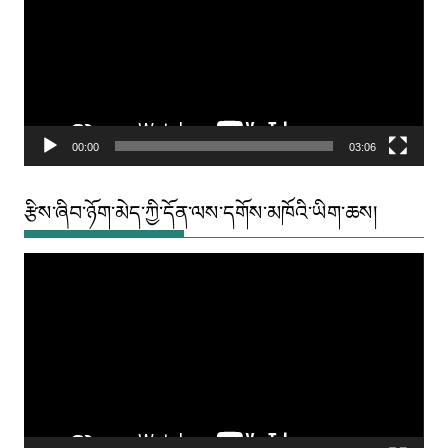
00:00
03:06
རྩིས་ཞིབ་ཉོག་མེད་ཀྱི་དོན་ལས་དགོས་མཁོའི་ཡིག་ཆས།
Video
Player