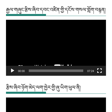
རྒྱལ་གཞུང་རྩིས་ཞིབ་དབང་འཛིན་གྱི་དངོས་གསལ་གློག་བརྙན།
Video
Player
00:00
07:24
རྩིས་ཞིབ་ཉོག་མེད་ལག་ཁྱེར་གྱི་ཞུ་ཡིག་ཕུལ་ནི།
Video
Player