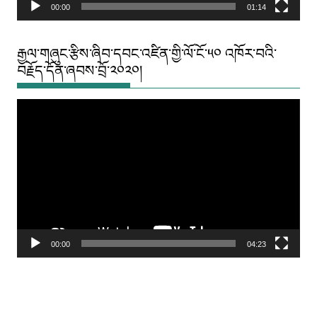
00:00
01:14
རྒྱལ་གཞུང་རྩིས་ཞིབ་དབང་འཛིན་གྱི་ལོ་ངོ་༥༠ འཁོར་བའི་
བརྗོད་དོན་ཞབས་བྲོ་༢༠༢༠།
Video
Player
00:00
04:23