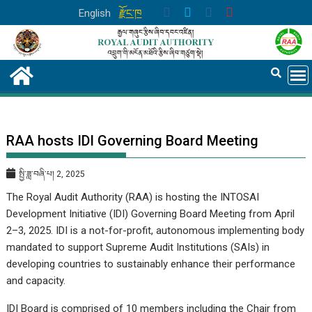
Skip
English
རྫོང་ཁ
to
content
RAA hosts IDI Governing Board Meeting
སྤྱི་ཟླ་བཞི་པ། 2, 2025
The Royal Audit Authority (RAA) is hosting the INTOSAI
Development Initiative (IDI) Governing Board Meeting from April
2–3, 2025. IDI is a not-for-profit, autonomous implementing body
mandated to support Supreme Audit Institutions (SAIs) in
developing countries to sustainably enhance their performance
and capacity.
IDI Board is comprised of 10 members including the Chair from