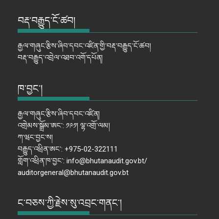
བརྡ་བརྒྱུད་ངོ་ཚབ།
རྒྱལ་གཞུང་རྩིས་ཞིབ་དབང་འཛིན་གྱི་བརྡ་བརྒྱུད་ངོ་ཚབ།
བརྡ་བརྒྱུད་འབྲེལ་འཐབ་འགོ་དཔོན།
ཁ་བྱང་།
རྒྱལ་གཞུང་རྩིས་ཞིབ་དབང་འཛིན།
འགྲེམས་སྒྲོམ་ཨང་: ༡༩༡། ལྷ་འགྲོ་ལམ།
ཀ་ཝང་བྱང་ས།
བརྒྱུད་འཕྲིན་ཨང་: +975-02-322111
གློག་འཕྲིན་ཁ་བྱང་: info@bhutanaudit.gov.bt/
auditorgeneral@bhutanaudit.gov.bt
ང་བཅས་ཀྱི་རྗེས་སུ་འབྲང་གནང་།