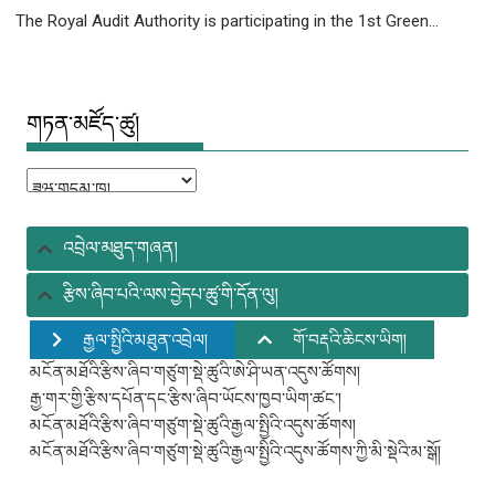
The Royal Audit Authority is participating in the 1st Green...
གཏན་མཛོད་ཚུ།
གཏན་
མཛོད་
ཚུ།
འབྲེལ་མཐུད་གཞན།
རྩིས་ཞིབ་པའི་ལས་བྱེདཔ་ཚུ་གི་དོན་ལུ།
རྒྱལ་སྤྱིའི་མཐུན་འབྲེལ།
གོ་བརྡའི་ཆིངས་ཡིག།
མངོན་མཐོའི་རྩིས་ཞིབ་གཙུག་སྡེ་ཚུའི་ཨེ་ཤི་ཡན་འདུས་ཚོགས།
རྒྱ་གར་གྱི་རྩིས་དཔོན་དང་རྩིས་ཞིབ་ཡོངས་ཁྱབ་ཡིག་ཚང་།
མངོན་མཐོའི་རྩིས་ཞིབ་གཙུག་སྡེ་ཚུའི་རྒྱལ་སྤྱིའི་འདུས་ཚོགས།
མངོན་མཐོའི་རྩིས་ཞིབ་གཙུག་སྡེ་ཚུའི་རྒྱལ་སྤྱིའི་འདུས་ཚོགས་ཀྱི་མི་སྡེའི་མ་སྒོ།