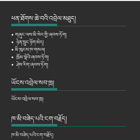
ཕན་ཐོགས་ཆེ་བའི་འབྲེལ་མཐུད།
⦁
གཞུང་ལས་མི་སེར་གྱི་ཞབས་ཏོག།
⦁
ཉེན་སྲུང་ཉོག་མེད།
⦁
མི་ཁུངས་ཁ་གསལ།
⦁
ཁྲོམ་སྡེའི་ཞབས་ཏོག།
⦁
ཤེས་རིག་ཞབས་ཏོག།
ཡོངས་འབྲེལ་སབ་ཁྲ།
ཡོངས་འབྲེལ་སབ་ཁྲ།
ཁ་མི་བཟེད་པའི་ངག་བརྗོད།
ཁ་མི་བཟེད་པའི་ངག་བརྗོད།