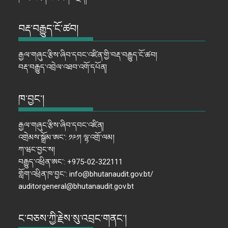
བརྡ་བརྒྱུད་ངོ་ཚབ།
རྒྱལ་གཞུང་རྩིས་ཞིབ་དབང་འཛིན་གྱི་བརྡ་བརྒྱུད་ངོ་ཚབ།
བརྡ་བརྒྱུད་འབྲེལ་འཐབ་འགོ་དཔོན།
ཁ་བྱང་།
རྒྱལ་གཞུང་རྩིས་ཞིབ་དབང་འཛིན།
འགྲེམས་སྒྲོམ་ཨང་: ༡༩༡། ལྷ་འགྲོ་ལམ།
ཀ་ཝང་བྱང་ས།
བརྒྱུད་འཕྲིན་ཨང་: +975-02-322111
གློག་འཕྲིན་ཁ་བྱང་: info@bhutanaudit.gov.bt/
auditorgeneral@bhutanaudit.gov.bt
ང་བཅས་ཀྱི་རྗེས་སུ་འབྲང་གནང་།