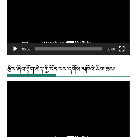
00:00
03:06
རྩིས་ཞིབ་ཉོག་མེད་ཀྱི་དོན་ལས་དགོས་མཁོའི་ཡིག་ཆས།
Video
Player