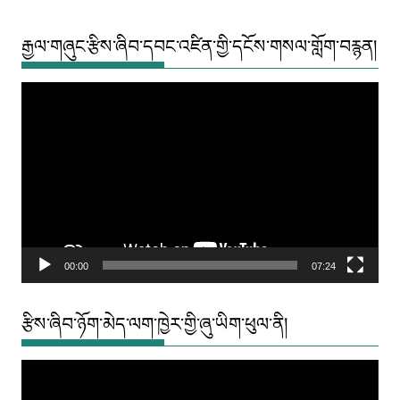
རྒྱལ་གཞུང་རྩིས་ཞིབ་དབང་འཛིན་གྱི་དངོས་གསལ་གློག་བརྙན།
Video
Player
00:00
07:24
རྩིས་ཞིབ་ཉོག་མེད་ལག་ཁྱེར་གྱི་ཞུ་ཡིག་ཕུལ་ནི།
Video
Player