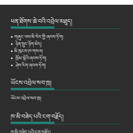
ཕན་ཐོགས་ཆེ་བའི་འབྲེལ་མཐུད།
⦁
གཞུང་ལས་མི་སེར་གྱི་ཞབས་ཏོག།
⦁
ཉེན་སྲུང་ཉོག་མེད།
⦁
མི་ཁུངས་ཁ་གསལ།
⦁
ཁྲོམ་སྡེའི་ཞབས་ཏོག།
⦁
ཤེས་རིག་ཞབས་ཏོག།
ཡོངས་འབྲེལ་སབ་ཁྲ།
ཡོངས་འབྲེལ་སབ་ཁྲ།
ཁ་མི་བཟེད་པའི་ངག་བརྗོད།
ཁ་མི་བཟེད་པའི་ངག་བརྗོད།