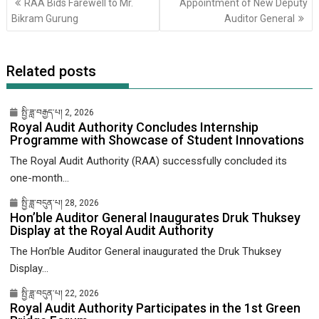
RAA Bids Farewell to Mr.
Appointment of New Deputy
གི་
Bikram Gurung
Auditor General
འགྲུལ་
ལམ།
Related posts
སྤྱི་ཟླ་བརྒྱད་པ། 2, 2026
Royal Audit Authority Concludes Internship
Programme with Showcase of Student Innovations
The Royal Audit Authority (RAA) successfully concluded its
one-month...
སྤྱི་ཟླ་བདུན་པ། 28, 2026
Hon’ble Auditor General Inaugurates Druk Thuksey
Display at the Royal Audit Authority
The Hon’ble Auditor General inaugurated the Druk Thuksey
Display...
སྤྱི་ཟླ་བདུན་པ། 22, 2026
Royal Audit Authority Participates in the 1st Green