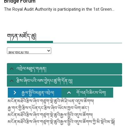
Bridge Forum
The Royal Audit Authority is participating in the 1st Green...
གཏན་མཛོད་ཚུ།
གཏན་
མཛོད་
ཚུ།
འབྲེལ་མཐུད་གཞན།
རྩིས་ཞིབ་པའི་ལས་བྱེདཔ་ཚུ་གི་དོན་ལུ།
རྒྱལ་སྤྱིའི་མཐུན་འབྲེལ།
གོ་བརྡའི་ཆིངས་ཡིག།
མངོན་མཐོའི་རྩིས་ཞིབ་གཙུག་སྡེ་ཚུའི་ཨེ་ཤི་ཡན་འདུས་ཚོགས།
རྒྱ་གར་གྱི་རྩིས་དཔོན་དང་རྩིས་ཞིབ་ཡོངས་ཁྱབ་ཡིག་ཚང་།
མངོན་མཐོའི་རྩིས་ཞིབ་གཙུག་སྡེ་ཚུའི་རྒྱལ་སྤྱིའི་འདུས་ཚོགས།
མངོན་མཐོའི་རྩིས་ཞིབ་གཙུག་སྡེ་ཚུའི་རྒྱལ་སྤྱིའི་འདུས་ཚོགས་ཀྱི་མི་སྡེའི་མ་སྒོ།