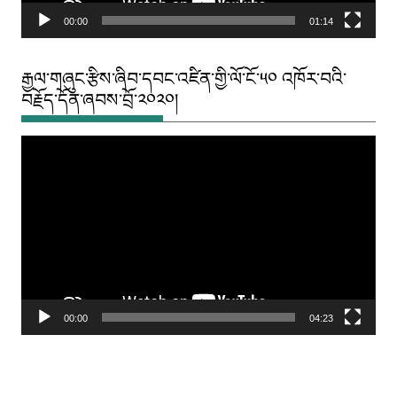
00:00
01:14
རྒྱལ་གཞུང་རྩིས་ཞིབ་དབང་འཛིན་གྱི་ལོ་ངོ་༥༠ འཁོར་བའི་
བརྗོད་དོན་ཞབས་བྲོ་༢༠༢༠།
Video
Player
00:00
04:23