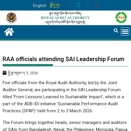
Skip
English
རྫོང་ཁ
to
content
RAA officials attending SAI Leadership Forum
སྤྱི་ཟླ་གསུམ་པ། 3, 2026
Five officials from the Royal Audit Authority, led by the Joint
Auditor General, are participating in the SAI Leadership Forum
titled ‘From Lessons Learned to Sustainable Impact’, which is a
part of the ADB-IDI initiative ‘Sustainable Performance Audit
Practices (SPAP)’ held from 2 to 3 March 2026.
The Forum brings together heads, senior managers and auditors
of SAIs from Bangladesh, Nepal, the Philippines, Mongolia, Papua