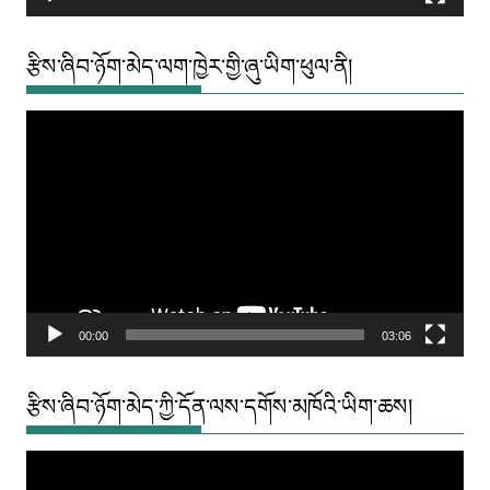
རྩིས་ཞིབ་ཉོག་མེད་ལག་ཁྱེར་གྱི་ཞུ་ཡིག་ཕུལ་ནི།
Video
Player
00:00
03:06
རྩིས་ཞིབ་ཉོག་མེད་ཀྱི་དོན་ལས་དགོས་མཁོའི་ཡིག་ཆས།
Video
Player