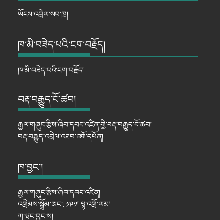
ཡོངས་འབྲེལ་སབ་ཁྲ།
ཁ་མི་བཟེད་པའི་ངག་བརྗོད།
ཁ་མི་བཟེད་པའི་ངག་བརྗོད།
བརྡ་བརྒྱུད་ངོ་ཚབ།
རྒྱལ་གཞུང་རྩིས་ཞིབ་དབང་འཛིན་གྱི་བརྡ་བརྒྱུད་ངོ་ཚབ།
བརྡ་བརྒྱུད་འབྲེལ་འཐབ་འགོ་དཔོན།
ཁ་བྱང་།
རྒྱལ་གཞུང་རྩིས་ཞིབ་དབང་འཛིན།
འགྲེམས་སྒྲོམ་ཨང་: ༡༩༡། ལྷ་འགྲོ་ལམ།
ཀ་ཝང་བྱང་ས།