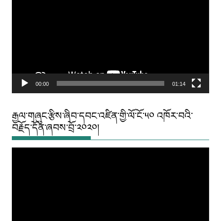
00:00
01:14
རྒྱལ་གཞུང་རྩིས་ཞིབ་དབང་འཛིན་གྱི་ལོ་ངོ་༥༠ འཁོར་བའི་
བརྗོད་དོན་ཞབས་བྲོ་༢༠༢༠།
Video
Player