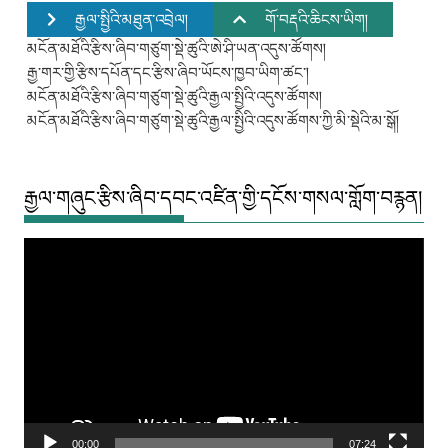
རྒྱལ་སྤྱིའི་མཐུན་འབྲེལ།
གོ་བརྡའི་ཆིངས་ཡིག།
མངོན་མཐོའི་རྩིས་ཞིབ་གཙུག་སྡེ་ཚུའི་ཨེ་ཤི་ཡན་འདུས་ཚོགས།
རྒྱ་གར་གྱི་རྩིས་དཔོན་དང་རྩིས་ཞིབ་ཡོངས་ཁྱབ་ཡིག་ཚང་།
མངོན་མཐོའི་རྩིས་ཞིབ་གཙུག་སྡེ་ཚུའི་རྒྱལ་སྤྱིའི་འདུས་ཚོགས།
མངོན་མཐོའི་རྩིས་ཞིབ་གཙུག་སྡེ་ཚུའི་རྒྱལ་སྤྱིའི་འདུས་ཚོགས་ཀྱི་མི་སྡེའི་མ་སྒོ།
རྒྱལ་གཞུང་རྩིས་ཞིབ་དབང་འཛིན་གྱི་དངོས་གསལ་གློག་བརྙན།
Video
Player
00:00
07:24