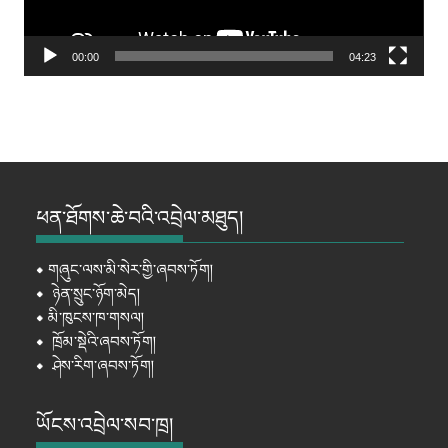
00:00
04:23
ཕན་ཐོགས་ཆེ་བའི་འབྲེལ་མཐུད།
⦁
གཞུང་ལས་མི་སེར་གྱི་ཞབས་ཏོག།
⦁
ཉེན་སྲུང་ཉོག་མེད།
⦁
མི་ཁུངས་ཁ་གསལ།
⦁
ཁྲོམ་སྡེའི་ཞབས་ཏོག།
⦁
ཤེས་རིག་ཞབས་ཏོག།
ཡོངས་འབྲེལ་སབ་ཁྲ།