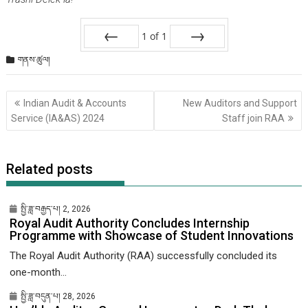
1
of
1
Prev
Next
གནས་ཚུལ།
Post
Indian Audit & Accounts
New Auditors and Support
གི་
Service (IA&AS) 2024
Staff join RAA
འགྲུལ་
ལམ།
Related posts
སྤྱི་ཟླ་བརྒྱད་པ། 2, 2026
Royal Audit Authority Concludes Internship
Programme with Showcase of Student Innovations
The Royal Audit Authority (RAA) successfully concluded its
one-month...
སྤྱི་ཟླ་བདུན་པ། 28, 2026