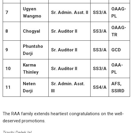
Ugyen
OAAG-
7
Sr. Admin. Asst. II
SS3/A
Wangmo
PL
OAAG-
8
Chogyal
Sr. Auditor II
SS3/A
TR
Phuntsho
9
Sr. Auditor II
SS3/A
GCD
Dorji
Karma
OAA-
10
Sr. Auditor II
SS3/A
Thinley
PL
Neten
Sr. Admin. Asst.
AFS,
11
SS4/A
Dorji
III
SSIRD
The RAA family extends heartiest congratulations on the well-
deserved promotions.
Trashi Delek la!