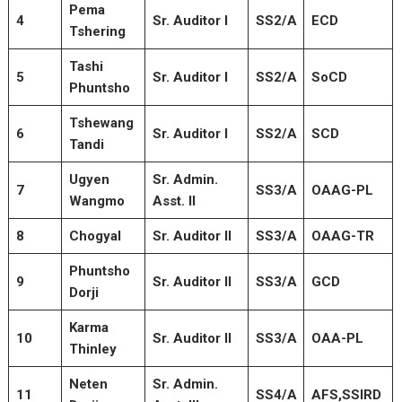
Pema
4
Sr. Auditor I
SS2/A
ECD
Tshering
Tashi
5
Sr. Auditor I
SS2/A
SoCD
Phuntsho
Tshewang
6
Sr. Auditor I
SS2/A
SCD
Tandi
Ugyen
Sr. Admin.
7
SS3/A
OAAG-PL
Wangmo
Asst. II
8
Chogyal
Sr. Auditor II
SS3/A
OAAG-TR
Phuntsho
9
Sr. Auditor II
SS3/A
GCD
Dorji
Karma
10
Sr. Auditor II
SS3/A
OAA-PL
Thinley
Neten
Sr. Admin.
11
SS4/A
AFS,SSIRD