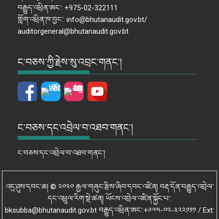
བརྒྱུད་འཕྲིན་ཨང་: +975-02-322111
གློག་འཕྲིན་ཁ་བྱང་: info@bhutanaudit.gov.bt/
auditorgeneral@bhutanaudit.gov.bt
ང་བཅས་ཀྱི་རྗེས་སུ་འབྲང་གནང་།
ང་བཅས་དང་འབྲེལ་བ་འཐབ་གནང་།
ང་བཅས་དང་འབྲེལ་བ་འཐབ་གནང་།
འདྲ་ཤུས་དབང་ཆ། © ༢༠༢༠ རྒྱལ་གཞུང་རྩིས་ཞིབ་དབང་འཛིན། བརྡ་དོན་བརྒྱུད་འབྲེལ་
དང་འཕྲུལ་རིག་སྡེ་ཚན། ཡོངས་འབྲེལ་འཛིན་སྐྱོང་པ་:
bksubba@bhutanaudit.gov.bt བརྒྱུད་འཕྲིན་ཨང་:+༩༧༥-༠༢-༣༢༢༡༡༡ / Ext: