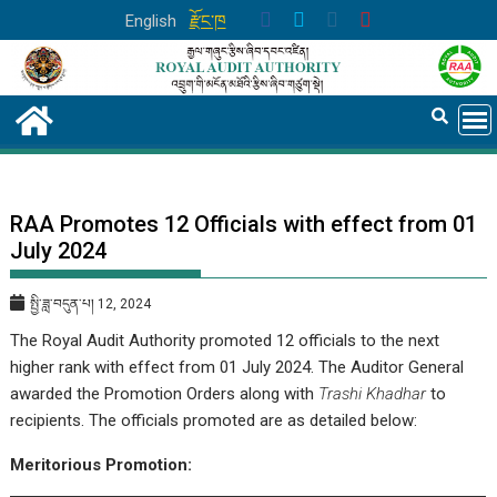
Skip
English
རྫོང་ཁ
to
content
RAA Promotes 12 Officials with effect from 01
July 2024
སྤྱི་ཟླ་བདུན་པ། 12, 2024
The Royal Audit Authority promoted 12 officials to the next
higher rank with effect from 01 July 2024. The Auditor General
awarded the Promotion Orders along with
Trashi Khadhar
to
recipients. The officials promoted are as detailed below:
Meritorious Promotion: