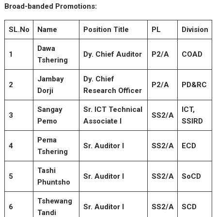
Broad-banded Promotions:
SL.No
Name
Position Title
PL
Division
Dawa
1
Dy. Chief Auditor
P2/A
COAD
Tshering
Jambay
Dy. Chief
2
P2/A
PD&RC
Dorji
Research Officer
Sangay
Sr. ICT Technical
ICT,
3
SS2/A
Pemo
Associate I
SSIRD
Pema
4
Sr. Auditor I
SS2/A
ECD
Tshering
Tashi
5
Sr. Auditor I
SS2/A
SoCD
Phuntsho
Tshewang
6
Sr. Auditor I
SS2/A
SCD
Tandi