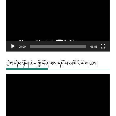
Player
00:00
03:06
རྩིས་ཞིབ་ཉོག་མེད་ཀྱི་དོན་ལས་དགོས་མཁོའི་ཡིག་ཆས།
Video
Player