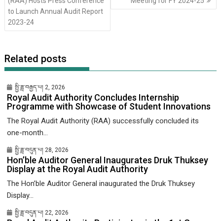
(RAA) Hosts Press Conference
Meeting for FY 2024-25
འགྲུལ་
to Launch Annual Audit Report
ལམ།
2023-24
Related posts
སྤྱི་ཟླ་བརྒྱད་པ། 2, 2026
Royal Audit Authority Concludes Internship
Programme with Showcase of Student Innovations
The Royal Audit Authority (RAA) successfully concluded its
one-month...
སྤྱི་ཟླ་བདུན་པ། 28, 2026
Hon’ble Auditor General Inaugurates Druk Thuksey
Display at the Royal Audit Authority
The Hon’ble Auditor General inaugurated the Druk Thuksey
Display...
སྤྱི་ཟླ་བདུན་པ། 22, 2026