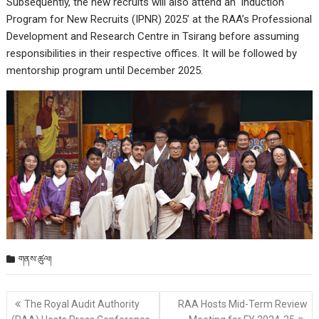
Subsequently, the new recruits will also attend an ‘Induction
Program for New Recruits (IPNR) 2025’ at the RAA’s Professional
Development and Research Centre in Tsirang before assuming
responsibilities in their respective offices. It will be followed by
mentorship program until December 2025.
གནས་ཚུལ།
Post
The Royal Audit Authority
RAA Hosts Mid-Term Review
གི་