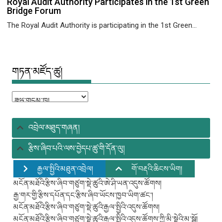
Royal Audit Authority Participates in the 1st Green
Bridge Forum
The Royal Audit Authority is participating in the 1st Green...
གཏན་མཛོད་ཚུ།
གཏན་
མཛོད་
ཚུ།
འབྲེལ་མཐུད་གཞན།
རྩིས་ཞིབ་པའི་ལས་བྱེདཔ་ཚུ་གི་དོན་ལུ།
རྒྱལ་སྤྱིའི་མཐུན་འབྲེལ།
གོ་བརྡའི་ཆིངས་ཡིག།
མངོན་མཐོའི་རྩིས་ཞིབ་གཙུག་སྡེ་ཚུའི་ཨེ་ཤི་ཡན་འདུས་ཚོགས།
རྒྱ་གར་གྱི་རྩིས་དཔོན་དང་རྩིས་ཞིབ་ཡོངས་ཁྱབ་ཡིག་ཚང་།
མངོན་མཐོའི་རྩིས་ཞིབ་གཙུག་སྡེ་ཚུའི་རྒྱལ་སྤྱིའི་འདུས་ཚོགས།
མངོན་མཐོའི་རྩིས་ཞིབ་གཙུག་སྡེ་ཚུའི་རྒྱལ་སྤྱིའི་འདུས་ཚོགས་ཀྱི་མི་སྡེའི་མ་སྒོ།