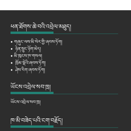
ཕན་ཐོགས་ཆེ་བའི་འབྲེལ་མཐུད།
⦁
གཞུང་ལས་མི་སེར་གྱི་ཞབས་ཏོག།
⦁
ཉེན་སྲུང་ཉོག་མེད།
⦁
མི་ཁུངས་ཁ་གསལ།
⦁
ཁྲོམ་སྡེའི་ཞབས་ཏོག།
⦁
ཤེས་རིག་ཞབས་ཏོག།
ཡོངས་འབྲེལ་སབ་ཁྲ།
ཡོངས་འབྲེལ་སབ་ཁྲ།
ཁ་མི་བཟེད་པའི་ངག་བརྗོད།