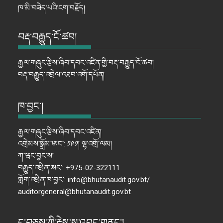
ཁ་མི་བཟེད་པའི་ངག་བརྗོད།
བརྡ་བརྒྱུད་ངོ་ཚབ།
རྒྱལ་གཞུང་རྩིས་ཞིབ་དབང་འཛིན་གྱི་བརྡ་བརྒྱུད་ངོ་ཚབ།
བརྡ་བརྒྱུད་འབྲེལ་འཐབ་འགོ་དཔོན།
ཁ་བྱང་།
རྒྱལ་གཞུང་རྩིས་ཞིབ་དབང་འཛིན།
འགྲེམས་སྒྲོམ་ཨང་: ༡༩༡། ལྷ་འགྲོ་ལམ།
ཀ་ཝང་བྱང་ས།
བརྒྱུད་འཕྲིན་ཨང་: +975-02-322111
གློག་འཕྲིན་ཁ་བྱང་: info@bhutanaudit.gov.bt/
auditorgeneral@bhutanaudit.gov.bt
ང་བཅས་ཀྱི་རྗེས་སུ་འབྲང་གནང་།