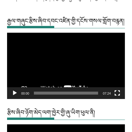
རྒྱལ་གཞུང་རྩིས་ཞིབ་དབང་འཛིན་གྱི་དངོས་གསལ་གློག་བརྙན།
Video
Player
00:00
07:24
རྩིས་ཞིབ་ཉོག་མེད་ལག་ཁྱེར་གྱི་ཞུ་ཡིག་ཕུལ་ནི།
Video