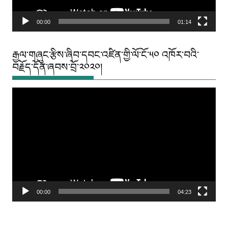
00:00
01:14
རྒྱལ་གཞུང་རྩིས་ཞིབ་དབང་འཛིན་གྱི་ལོ་ངོ་༥༠ འཁོར་བའི་
བརྗོད་དོན་ཞབས་བྲོ་༢༠༢༠།
Video
Player
00:00
04:23