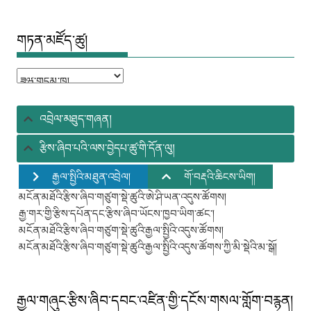
གཏན་མཛོད་ཚུ།
གཏན་
མཛོད་
ཚུ།
འབྲེལ་མཐུད་གཞན།
རྩིས་ཞིབ་པའི་ལས་བྱེདཔ་ཚུ་གི་དོན་ལུ།
རྒྱལ་སྤྱིའི་མཐུན་འབྲེལ།
གོ་བརྡའི་ཆིངས་ཡིག།
མངོན་མཐོའི་རྩིས་ཞིབ་གཙུག་སྡེ་ཚུའི་ཨེ་ཤི་ཡན་འདུས་ཚོགས།
རྒྱ་གར་གྱི་རྩིས་དཔོན་དང་རྩིས་ཞིབ་ཡོངས་ཁྱབ་ཡིག་ཚང་།
མངོན་མཐོའི་རྩིས་ཞིབ་གཙུག་སྡེ་ཚུའི་རྒྱལ་སྤྱིའི་འདུས་ཚོགས།
མངོན་མཐོའི་རྩིས་ཞིབ་གཙུག་སྡེ་ཚུའི་རྒྱལ་སྤྱིའི་འདུས་ཚོགས་ཀྱི་མི་སྡེའི་མ་སྒོ།
རྒྱལ་གཞུང་རྩིས་ཞིབ་དབང་འཛིན་གྱི་དངོས་གསལ་གློག་བརྙན།