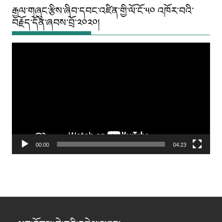
རྒྱལ་གཞུང་རྩིས་ཞིབ་དབང་འཛིན་གྱི་ལོ་ངོ་༥༠ འཁོར་བའི་
བརྗོད་དོན་ཞབས་བྲོ་༢༠༢༠།
Video
Player
00:00
04:23