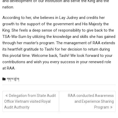
and development of our institution and serve the King and the
nation.
According to her, she believes in Lay Judrey and credits her
growth to the support of the government and His Majesty the
King. She feels a deep sense of responsibility to give back to the
TSA-Wa-Sum by utilizing the knowledge and skills she has gained
through her master’s program. The management of RAA extends
its heartfelt gratitude to Tashi for her decision to return during
this pivotal time. Welcome back, Tashi! We look forward to your
contributions and wish you every success in your renewed role
at RAA.
གནས་ཚུལ།
Post
Delegation from State Audit
RAA conducted Awareness
གི་
Office Vietnam visited Royal
and Experience Sharing
འགྲུལ་
Audit Authority
Program
ལམ།