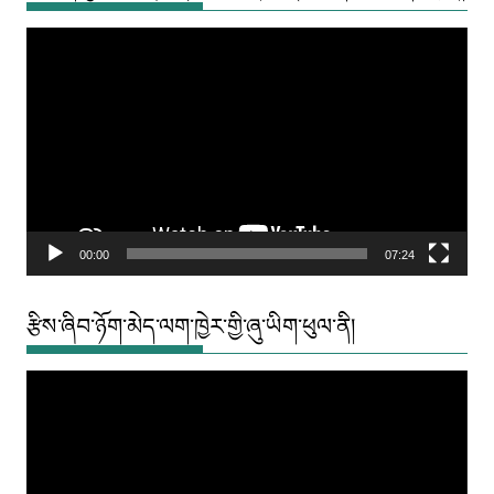
Video
Player
00:00
07:24
རྩིས་ཞིབ་ཉོག་མེད་ལག་ཁྱེར་གྱི་ཞུ་ཡིག་ཕུལ་ནི།
Video
Player