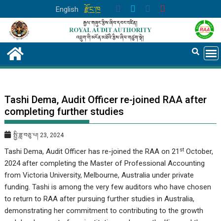
Skip
English
རྫོང་ཁ
to
content
Tashi Dema, Audit Officer re-joined RAA after
completing further studies
སྤྱི་ཟླ་བཅུ་པ། 23, 2024
st
Tashi Dema, Audit Officer has re-joined the RAA on 21
October,
2024 after completing the Master of Professional Accounting
from Victoria University, Melbourne, Australia under private
funding. Tashi is among the very few auditors who have chosen
to return to RAA after pursuing further studies in Australia,
demonstrating her commitment to contributing to the growth