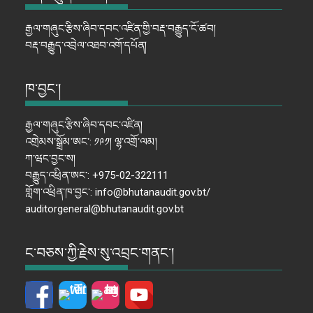
རྒྱལ་གཞུང་རྩིས་ཞིབ་དབང་འཛིན་གྱི་བརྡ་བརྒྱུད་ངོ་ཚབ།
བརྡ་བརྒྱུད་འབྲེལ་འཐབ་འགོ་དཔོན།
ཁ་བྱང་།
རྒྱལ་གཞུང་རྩིས་ཞིབ་དབང་འཛིན།
འགྲེམས་སྒྲོམ་ཨང་: ༡༩༡། ལྷ་འགྲོ་ལམ།
ཀ་ཝང་བྱང་ས།
བརྒྱུད་འཕྲིན་ཨང་: +975-02-322111
གློག་འཕྲིན་ཁ་བྱང་: info@bhutanaudit.gov.bt/
auditorgeneral@bhutanaudit.gov.bt
ང་བཅས་ཀྱི་རྗེས་སུ་འབྲང་གནང་།