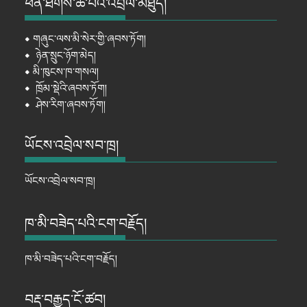
ཕན་ཐོགས་ཆེ་བའི་འབྲེལ་མཐུད།
⦁
གཞུང་ལས་མི་སེར་གྱི་ཞབས་ཏོག།
⦁
ཉེན་སྲུང་ཉོག་མེད།
⦁
མི་ཁུངས་ཁ་གསལ།
⦁
ཁྲོམ་སྡེའི་ཞབས་ཏོག།
⦁
ཤེས་རིག་ཞབས་ཏོག།
ཡོངས་འབྲེལ་སབ་ཁྲ།
ཡོངས་འབྲེལ་སབ་ཁྲ།
ཁ་མི་བཟེད་པའི་ངག་བརྗོད།
ཁ་མི་བཟེད་པའི་ངག་བརྗོད།
བརྡ་བརྒྱུད་ངོ་ཚབ།