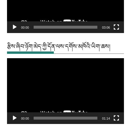
00:00
03:06
རྩིས་ཞིབ་ཉོག་མེད་ཀྱི་དོན་ལས་དགོས་མཁོའི་ཡིག་ཆས།
Video
Player
00:00
01:14