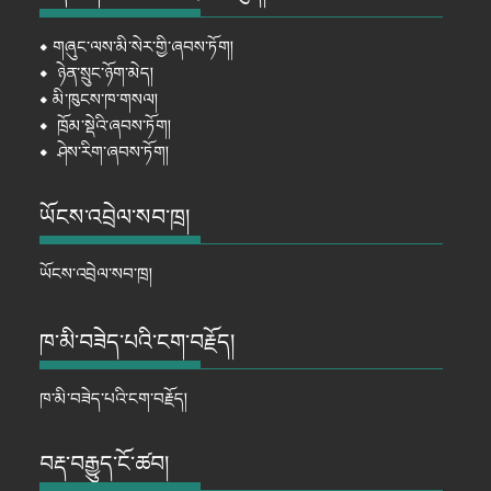
⦁
གཞུང་ལས་མི་སེར་གྱི་ཞབས་ཏོག།
⦁
ཉེན་སྲུང་ཉོག་མེད།
⦁
མི་ཁུངས་ཁ་གསལ།
⦁
ཁྲོམ་སྡེའི་ཞབས་ཏོག།
⦁
ཤེས་རིག་ཞབས་ཏོག།
ཡོངས་འབྲེལ་སབ་ཁྲ།
ཡོངས་འབྲེལ་སབ་ཁྲ།
ཁ་མི་བཟེད་པའི་ངག་བརྗོད།
ཁ་མི་བཟེད་པའི་ངག་བརྗོད།
བརྡ་བརྒྱུད་ངོ་ཚབ།