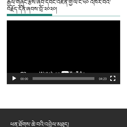
རྒྱལ་གཞུང་རྩིས་ཞིབ་དབང་འཛིན་གྱི་ལོ་ངོ་༥༠ འཁོར་བའི་
བརྗོད་དོན་ཞབས་བྲོ་༢༠༢༠།
Video
Player
00:00
04:23
ཕན་ཐོགས་ཆེ་བའི་འབྲེལ་མཐུད།