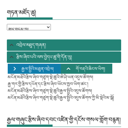
གཏན་མཛོད་ཚུ།
གཏན་
མཛོད་
ཚུ།
འབྲེལ་མཐུད་གཞན།
རྩིས་ཞིབ་པའི་ལས་བྱེདཔ་ཚུ་གི་དོན་ལུ།
རྒྱལ་སྤྱིའི་མཐུན་འབྲེལ།
གོ་བརྡའི་ཆིངས་ཡིག།
མངོན་མཐོའི་རྩིས་ཞིབ་གཙུག་སྡེ་ཚུའི་ཨེ་ཤི་ཡན་འདུས་ཚོགས།
རྒྱ་གར་གྱི་རྩིས་དཔོན་དང་རྩིས་ཞིབ་ཡོངས་ཁྱབ་ཡིག་ཚང་།
མངོན་མཐོའི་རྩིས་ཞིབ་གཙུག་སྡེ་ཚུའི་རྒྱལ་སྤྱིའི་འདུས་ཚོགས།
མངོན་མཐོའི་རྩིས་ཞིབ་གཙུག་སྡེ་ཚུའི་རྒྱལ་སྤྱིའི་འདུས་ཚོགས་ཀྱི་མི་སྡེའི་མ་སྒོ།
རྒྱལ་གཞུང་རྩིས་ཞིབ་དབང་འཛིན་གྱི་དངོས་གསལ་གློག་བརྙན།