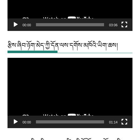
00:00
03:06
རྩིས་ཞིབ་ཉོག་མེད་ཀྱི་དོན་ལས་དགོས་མཁོའི་ཡིག་ཆས།
Video
Player
00:00
01:14