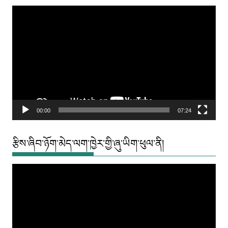
Video
Player
00:00
07:24
རྩིས་ཞིབ་ཉོག་མེད་ལག་ཁྱེར་གྱི་ཞུ་ཡིག་ཕུལ་ནི།
Video
Player