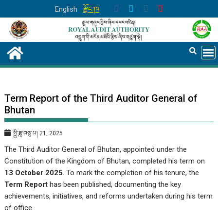
Skip
English
རྫོང་ཁ
to
content
Term Report of the Third Auditor General of
Bhutan
སྤྱི་ཟླ་བཅུ་པ། 21, 2025
The Third Auditor General of Bhutan, appointed under the
Constitution of the Kingdom of Bhutan, completed his term on
13 October 2025
. To mark the completion of his tenure, the
Term Report
has been published, documenting the key
achievements, initiatives, and reforms undertaken during his term
of office.