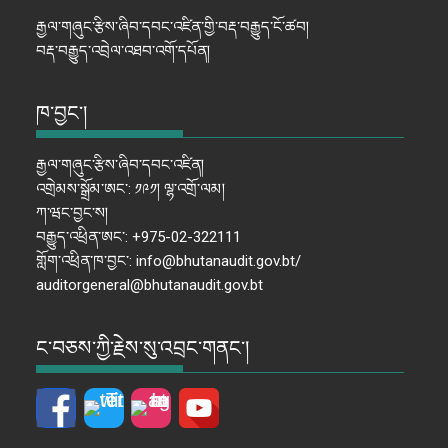
རྒྱལ་གཞུང་རྩིས་ཞིབ་དབང་འཛིན་གྱི་བརྡ་བརྒྱུད་ངོ་ཚབ།
བརྡ་བརྒྱུད་འབྲེལ་འཐབ་འགོ་དཔོན།
ཁ་བྱང་།
རྒྱལ་གཞུང་རྩིས་ཞིབ་དབང་འཛིན།
འགྲེམས་སྒྲོམ་ཨང་: ༡༩༡། ལྷ་འགྲོ་ལམ།
ཀ་ཝང་བྱང་ས།
བརྒྱུད་འཕྲིན་ཨང་: +975-02-322111
གློག་འཕྲིན་ཁ་བྱང་: info@bhutanaudit.gov.bt/
auditorgeneral@bhutanaudit.gov.bt
ང་བཅས་ཀྱི་རྗེས་སུ་འབྲང་གནང་།