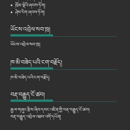
⦁
ཁྲོམ་སྡེའི་ཞབས་ཏོག།
⦁
ཤེས་རིག་ཞབས་ཏོག།
ཡོངས་འབྲེལ་སབ་ཁྲ།
ཡོངས་འབྲེལ་སབ་ཁྲ།
ཁ་མི་བཟེད་པའི་ངག་བརྗོད།
ཁ་མི་བཟེད་པའི་ངག་བརྗོད།
བརྡ་བརྒྱུད་ངོ་ཚབ།
རྒྱལ་གཞུང་རྩིས་ཞིབ་དབང་འཛིན་གྱི་བརྡ་བརྒྱུད་ངོ་ཚབ།
བརྡ་བརྒྱུད་འབྲེལ་འཐབ་འགོ་དཔོན།