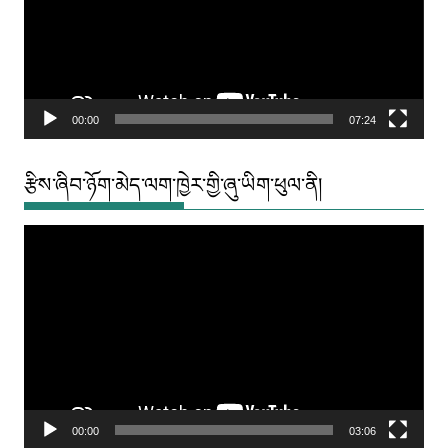
00:00
07:24
རྩིས་ཞིབ་ཉོག་མེད་ལག་ཁྱེར་གྱི་ཞུ་ཡིག་ཕུལ་ནི།
Video
Player
00:00
03:06