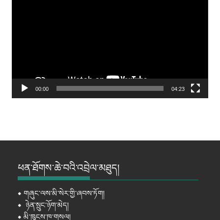
Player
00:00
04:23
ཕན་ཐོགས་ཆེ་བའི་འབྲེལ་མཐུད།
⦁
གཞུང་ལས་མི་སེར་གྱི་ཞབས་ཏོག།
⦁
ཉེན་སྲུང་ཉོག་མེད།
⦁
མི་ཁུངས་ཁ་གསལ།