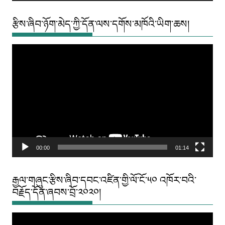
རྩིས་ཞིབ་ཉོག་མེད་ཀྱི་དོན་ལས་དགོས་མཁོའི་ཡིག་ཆས།
Video
Player
00:00
01:14
རྒྱལ་གཞུང་རྩིས་ཞིབ་དབང་འཛིན་གྱི་ལོ་ངོ་༥༠ འཁོར་བའི་
བརྗོད་དོན་ཞབས་བྲོ་༢༠༢༠།
Video