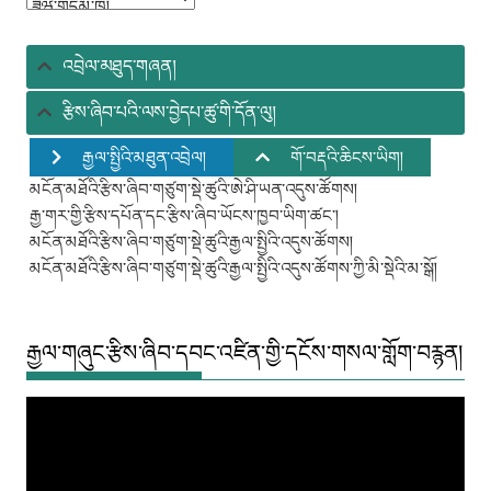
མཛོད་
ཚུ།
འབྲེལ་མཐུད་གཞན།
རྩིས་ཞིབ་པའི་ལས་བྱེདཔ་ཚུ་གི་དོན་ལུ།
རྒྱལ་སྤྱིའི་མཐུན་འབྲེལ།
གོ་བརྡའི་ཆིངས་ཡིག།
མངོན་མཐོའི་རྩིས་ཞིབ་གཙུག་སྡེ་ཚུའི་ཨེ་ཤི་ཡན་འདུས་ཚོགས།
རྒྱ་གར་གྱི་རྩིས་དཔོན་དང་རྩིས་ཞིབ་ཡོངས་ཁྱབ་ཡིག་ཚང་།
མངོན་མཐོའི་རྩིས་ཞིབ་གཙུག་སྡེ་ཚུའི་རྒྱལ་སྤྱིའི་འདུས་ཚོགས།
མངོན་མཐོའི་རྩིས་ཞིབ་གཙུག་སྡེ་ཚུའི་རྒྱལ་སྤྱིའི་འདུས་ཚོགས་ཀྱི་མི་སྡེའི་མ་སྒོ།
རྒྱལ་གཞུང་རྩིས་ཞིབ་དབང་འཛིན་གྱི་དངོས་གསལ་གློག་བརྙན།
Video
Player