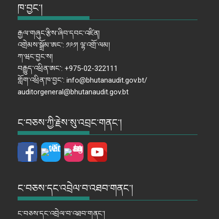
ཁ་བྱང་།
རྒྱལ་གཞུང་རྩིས་ཞིབ་དབང་འཛིན།
འགྲེམས་སྒྲོམ་ཨང་: ༡༩༡། ལྷ་འགྲོ་ལམ།
ཀ་ཝང་བྱང་ས།
བརྒྱུད་འཕྲིན་ཨང་: +975-02-322111
གློག་འཕྲིན་ཁ་བྱང་: info@bhutanaudit.gov.bt/
auditorgeneral@bhutanaudit.gov.bt
ང་བཅས་ཀྱི་རྗེས་སུ་འབྲང་གནང་།
ང་བཅས་དང་འབྲེལ་བ་འཐབ་གནང་།
ང་བཅས་དང་འབྲེལ་བ་འཐབ་གནང་།