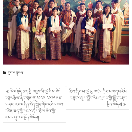
ཁྱབ་བསྒྲགས།
Post
ཆེ་བསྟོད་ཅན་གྱི་འཐུས་མི་ཚུ་གིས་ ལོ་
རྩིས་ཞིབ་པ་ཚུ་ལུ་འཛམ་གླིང་ས་གནས་ངོས་
གི་
བསྟར་རྩིས་ཞིབ་སྙན་ཞུ་༢༠༢༠-༢༠༢༡ ཅན་
བཟུང་འཕྲུལ་སྤྱོད་རིམ་ལུགས་ཀྱི་སྦྱོང་བརྡར་
འགྲུལ་
མ་དང་ རང་བཞིན་ཐོན་སྐྱེད་གོང་འཕེལ་ལས་
བྱིན་ཡོདཔ|
ལམ།
འཛིན་ཚད་ཀྱི་ལས་འབྲེལ་རྩིས་ཞིབ་ཀྱི་
གསལ་ཞུ་ནང་བྱོན་ཡོདཔ།