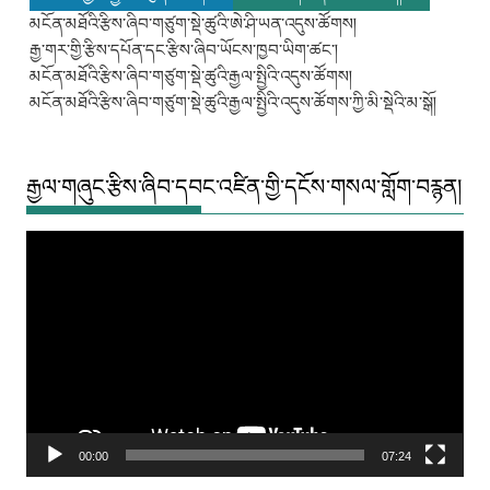
མངོན་མཐོའི་རྩིས་ཞིབ་གཙུག་སྡེ་ཚུའི་ཨེ་ཤི་ཡན་འདུས་ཚོགས།
རྒྱ་གར་གྱི་རྩིས་དཔོན་དང་རྩིས་ཞིབ་ཡོངས་ཁྱབ་ཡིག་ཚང་།
མངོན་མཐོའི་རྩིས་ཞིབ་གཙུག་སྡེ་ཚུའི་རྒྱལ་སྤྱིའི་འདུས་ཚོགས།
མངོན་མཐོའི་རྩིས་ཞིབ་གཙུག་སྡེ་ཚུའི་རྒྱལ་སྤྱིའི་འདུས་ཚོགས་ཀྱི་མི་སྡེའི་མ་སྒོ།
རྒྱལ་གཞུང་རྩིས་ཞིབ་དབང་འཛིན་གྱི་དངོས་གསལ་གློག་བརྙན།
Video
Player
00:00
07:24