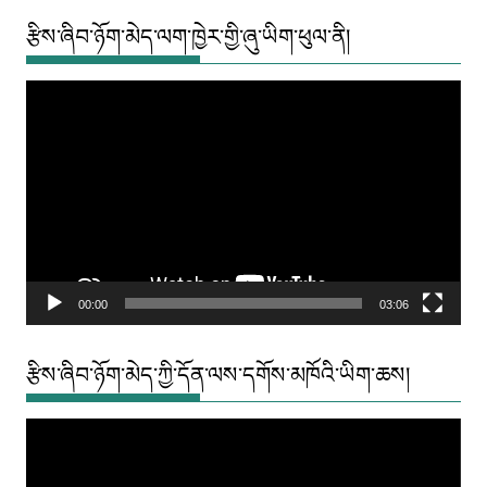
རྩིས་ཞིབ་ཉོག་མེད་ལག་ཁྱེར་གྱི་ཞུ་ཡིག་ཕུལ་ནི།
Video
Player
00:00
03:06
རྩིས་ཞིབ་ཉོག་མེད་ཀྱི་དོན་ལས་དགོས་མཁོའི་ཡིག་ཆས།
Video
Player