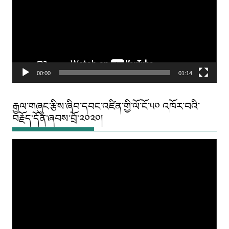
00:00
01:14
རྒྱལ་གཞུང་རྩིས་ཞིབ་དབང་འཛིན་གྱི་ལོ་ངོ་༥༠ འཁོར་བའི་
བརྗོད་དོན་ཞབས་བྲོ་༢༠༢༠།
Video
Player