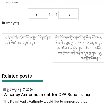
1
of
1
Prev
Next
ཁྱབ་བསྒྲགས།
Post
ཧེ་མའི་རྩིས་ཞིབ་ཡོངས་ཁྱབ་འོགམ་ཤེས་
ཆེ་བསྟོད་ཅན་གྱི་འཐུས་མི་ཚུ་གིས་ ལོ་བསྟར་
གི་
རབ་རྡོ་རྗེ་ཚེ་ལས་འདས་ཡོདཔ།
རྩིས་ཞིབ་སྙན་ཞུ་༢༠༢༠-༢༠༢༡ ཅན་མ་དང་
འགྲུལ་
རང་བཞིན་ཐོན་སྐྱེད་གོང་འཕེལ་ལས་འཛིན་
ལམ།
ཚད་ཀྱི་ལས་འབྲེལ་རྩིས་ཞིབ་ཀྱི་གསལ་ཞུ་
ནང་བྱོན་ཡོདཔ།
Related posts
སྤྱི་ཟླ་བདུན་པ། 17, 2026
Vacancy Announcement for CPA Scholarship
The Royal Audit Authority would like to announce the...