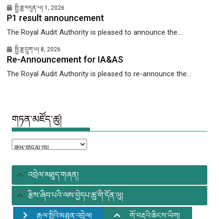
སྤྱི་ཟླ་བདུན་པ། 1, 2026
P1 result announcement
The Royal Audit Authority is pleased to announce the...
སྤྱི་ཟླ་དྲུག་པ། 8, 2026
Re-Announcement for IA&AS
The Royal Audit Authority is pleased to re-announce the...
གཏན་མཛོད་ཚུ།
གཏན་
མཛོད་
ཚུ།
འབྲེལ་མཐུད་གཞན།
རྩིས་ཞིབ་པའི་ལས་བྱེདཔ་ཚུ་གི་དོན་ལུ།
རྒྱལ་སྤྱིའི་མཐུན་འབྲེལ།
གོ་བརྡའི་ཆིངས་ཡིག།