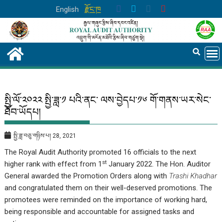
Skip
English
རྫོང་ཁ
to
content
སྤྱི་ལོ་༢༠༢༢ སྤྱི་ཟླ་༡ པའི་ནང་ ལས་བྱེདཔ་༡༦ གོ་གནས་ཡར་སེང་
ཐོབ་ཡོདཔ།
སྤྱི་ཟླ་བཅུ་གཉིས་པ། 28, 2021
The Royal Audit Authority promoted 16 officials to the next
st
higher rank with effect from 1
January 2022. The Hon. Auditor
General awarded the Promotion Orders along with
Trashi Khadhar
and congratulated them on their well-deserved promotions. The
promotees were reminded on the importance of working hard,
being responsible and accountable for assigned tasks and