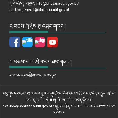
གློག་འཕྲིན་ཁ་བྱང་: info@bhutanaudit.gov.bt/
auditorgeneral@bhutanaudit.gov.bt
ང་བཅས་ཀྱི་རྗེས་སུ་འབྲང་གནང་།
ང་བཅས་དང་འབྲེལ་བ་འཐབ་གནང་།
ང་བཅས་དང་འབྲེལ་བ་འཐབ་གནང་།
འདྲ་ཤུས་དབང་ཆ། © ༢༠༢༠ རྒྱལ་གཞུང་རྩིས་ཞིབ་དབང་འཛིན། བརྡ་དོན་བརྒྱུད་འབྲེལ་
དང་འཕྲུལ་རིག་སྡེ་ཚན། ཡོངས་འབྲེལ་འཛིན་སྐྱོང་པ་:
bksubba@bhutanaudit.gov.bt བརྒྱུད་འཕྲིན་ཨང་:+༩༧༥-༠༢-༣༢༢༡༡༡ / Ext:
༢༠༠༤༩