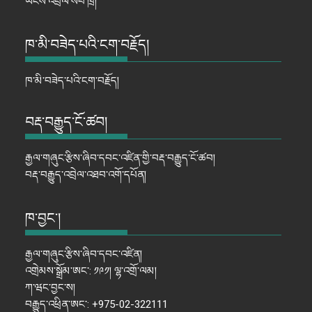
ཡོངས་འབྲེལ་སབ་ཁྲ།
ཁ་མི་བཟེད་པའི་ངག་བརྗོད།
ཁ་མི་བཟེད་པའི་ངག་བརྗོད།
བརྡ་བརྒྱུད་ངོ་ཚབ།
རྒྱལ་གཞུང་རྩིས་ཞིབ་དབང་འཛིན་གྱི་བརྡ་བརྒྱུད་ངོ་ཚབ།
བརྡ་བརྒྱུད་འབྲེལ་འཐབ་འགོ་དཔོན།
ཁ་བྱང་།
རྒྱལ་གཞུང་རྩིས་ཞིབ་དབང་འཛིན།
འགྲེམས་སྒྲོམ་ཨང་: ༡༩༡། ལྷ་འགྲོ་ལམ།
ཀ་ཝང་བྱང་ས།
བརྒྱུད་འཕྲིན་ཨང་: +975-02-322111