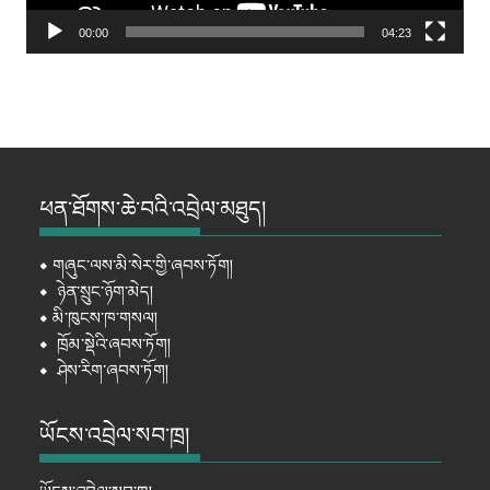
00:00
04:23
ཕན་ཐོགས་ཆེ་བའི་འབྲེལ་མཐུད།
⦁
གཞུང་ལས་མི་སེར་གྱི་ཞབས་ཏོག།
⦁
ཉེན་སྲུང་ཉོག་མེད།
⦁
མི་ཁུངས་ཁ་གསལ།
⦁
ཁྲོམ་སྡེའི་ཞབས་ཏོག།
⦁
ཤེས་རིག་ཞབས་ཏོག།
ཡོངས་འབྲེལ་སབ་ཁྲ།