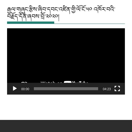
རྒྱལ་གཞུང་རྩིས་ཞིབ་དབང་འཛིན་གྱི་ལོ་ངོ་༥༠ འཁོར་བའི་
བརྗོད་དོན་ཞབས་བྲོ་༢༠༢༠།
Video
Player
00:00
04:23