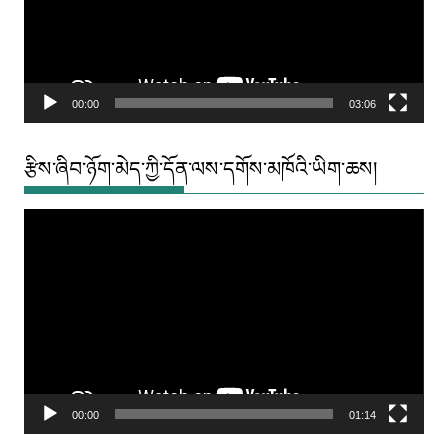
00:00
03:06
རྩིས་ཞིབ་ཉོག་མེད་ཀྱི་དོན་ལས་དགོས་མཁོའི་ཡིག་ཆས།
Video
Player
00:00
01:14