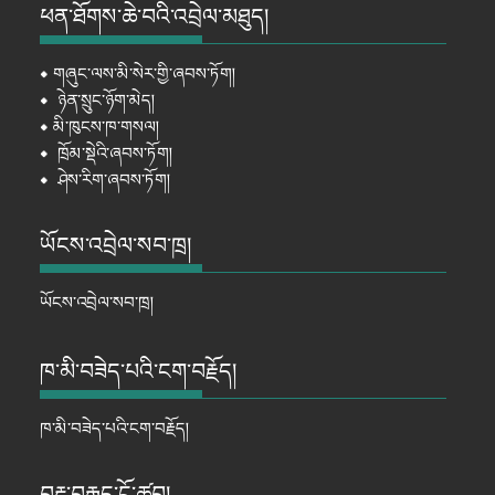
ཕན་ཐོགས་ཆེ་བའི་འབྲེལ་མཐུད།
⦁
གཞུང་ལས་མི་སེར་གྱི་ཞབས་ཏོག།
⦁
ཉེན་སྲུང་ཉོག་མེད།
⦁
མི་ཁུངས་ཁ་གསལ།
⦁
ཁྲོམ་སྡེའི་ཞབས་ཏོག།
⦁
ཤེས་རིག་ཞབས་ཏོག།
ཡོངས་འབྲེལ་སབ་ཁྲ།
ཡོངས་འབྲེལ་སབ་ཁྲ།
ཁ་མི་བཟེད་པའི་ངག་བརྗོད།
ཁ་མི་བཟེད་པའི་ངག་བརྗོད།
བརྡ་བརྒྱུད་ངོ་ཚབ།