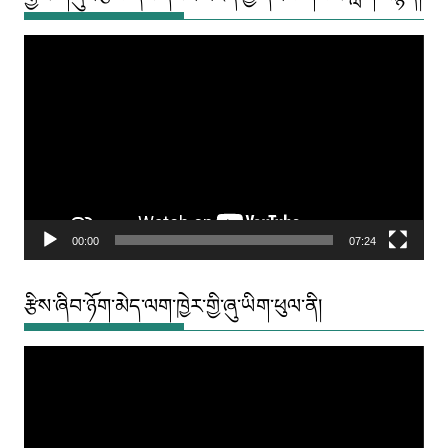
Video
Player
00:00
07:24
རྩིས་ཞིབ་ཉོག་མེད་ལག་ཁྱེར་གྱི་ཞུ་ཡིག་ཕུལ་ནི།
Video
Player