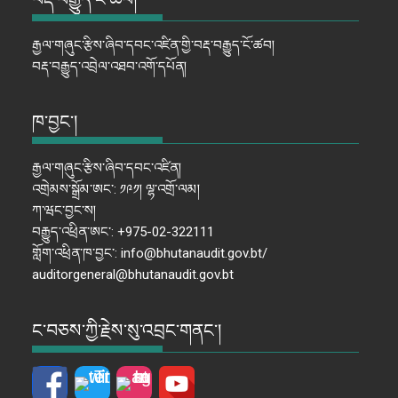
རྒྱལ་གཞུང་རྩིས་ཞིབ་དབང་འཛིན་གྱི་བརྡ་བརྒྱུད་ངོ་ཚབ།
བརྡ་བརྒྱུད་འབྲེལ་འཐབ་འགོ་དཔོན།
ཁ་བྱང་།
རྒྱལ་གཞུང་རྩིས་ཞིབ་དབང་འཛིན།
འགྲེམས་སྒྲོམ་ཨང་: ༡༩༡། ལྷ་འགྲོ་ལམ།
ཀ་ཝང་བྱང་ས།
བརྒྱུད་འཕྲིན་ཨང་: +975-02-322111
གློག་འཕྲིན་ཁ་བྱང་: info@bhutanaudit.gov.bt/
auditorgeneral@bhutanaudit.gov.bt
ང་བཅས་ཀྱི་རྗེས་སུ་འབྲང་གནང་།