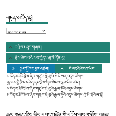
གཏན་མཛོད་ཚུ།
གཏན་
མཛོད་
ཚུ།
འབྲེལ་མཐུད་གཞན།
རྩིས་ཞིབ་པའི་ལས་བྱེདཔ་ཚུ་གི་དོན་ལུ།
རྒྱལ་སྤྱིའི་མཐུན་འབྲེལ།
གོ་བརྡའི་ཆིངས་ཡིག།
མངོན་མཐོའི་རྩིས་ཞིབ་གཙུག་སྡེ་ཚུའི་ཨེ་ཤི་ཡན་འདུས་ཚོགས།
རྒྱ་གར་གྱི་རྩིས་དཔོན་དང་རྩིས་ཞིབ་ཡོངས་ཁྱབ་ཡིག་ཚང་།
མངོན་མཐོའི་རྩིས་ཞིབ་གཙུག་སྡེ་ཚུའི་རྒྱལ་སྤྱིའི་འདུས་ཚོགས།
མངོན་མཐོའི་རྩིས་ཞིབ་གཙུག་སྡེ་ཚུའི་རྒྱལ་སྤྱིའི་འདུས་ཚོགས་ཀྱི་མི་སྡེའི་མ་སྒོ།
རྒྱལ་གཞུང་རྩིས་ཞིབ་དབང་འཛིན་གྱི་དངོས་གསལ་གློག་བརྙན།