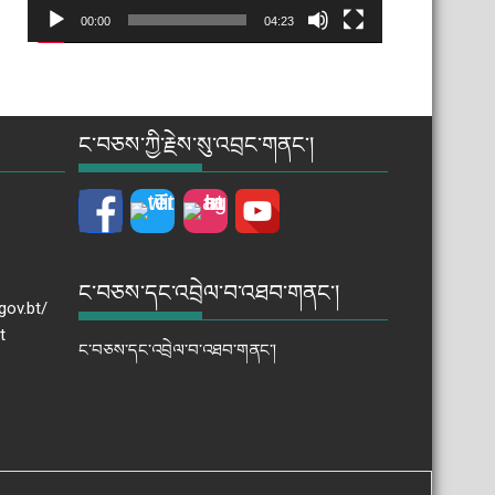
00:00
04:23
ང་བཅས་ཀྱི་རྗེས་སུ་འབྲང་གནང་།
ང་བཅས་དང་འབྲེལ་བ་འཐབ་གནང་།
gov.bt/
t
ང་བཅས་དང་འབྲེལ་བ་འཐབ་གནང་།