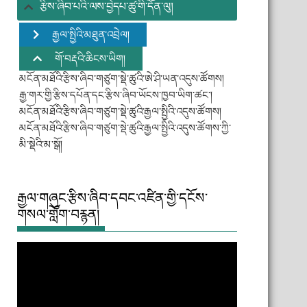
རྩིས་ཞིབ་པའི་ལས་བྱེདཔ་ཚུ་གི་དོན་ལུ།
རྒྱལ་སྤྱིའི་མཐུན་འབྲེལ།
གོ་བརྡའི་ཆིངས་ཡིག།
མངོན་མཐོའི་རྩིས་ཞིབ་གཙུག་སྡེ་ཚུའི་ཨེ་ཤི་ཡན་འདུས་ཚོགས།
རྒྱ་གར་གྱི་རྩིས་དཔོན་དང་རྩིས་ཞིབ་ཡོངས་ཁྱབ་ཡིག་ཚང་།
མངོན་མཐོའི་རྩིས་ཞིབ་གཙུག་སྡེ་ཚུའི་རྒྱལ་སྤྱིའི་འདུས་ཚོགས།
མངོན་མཐོའི་རྩིས་ཞིབ་གཙུག་སྡེ་ཚུའི་རྒྱལ་སྤྱིའི་འདུས་ཚོགས་ཀྱི་
མི་སྡེའི་མ་སྒོ།
རྒྱལ་གཞུང་རྩིས་ཞིབ་དབང་འཛིན་གྱི་དངོས་
གསལ་གློག་བརྙན།
Video
Player