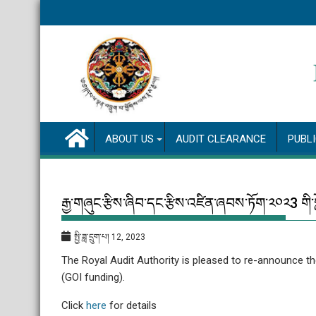
Skip
to
content
ABOUT US
AUDIT CLEARANCE
PUBL
རྒྱ་གཞུང་རྩིས་ཞིབ་དང་རྩིས་འཛིན་ཞབས་ཏོག་༢༠༢3 གི
སྤྱི་ཟླ་དྲུག་པ། 12, 2023
The Royal Audit Authority is pleased to re-announce th
(GOI funding).
Click
here
for details