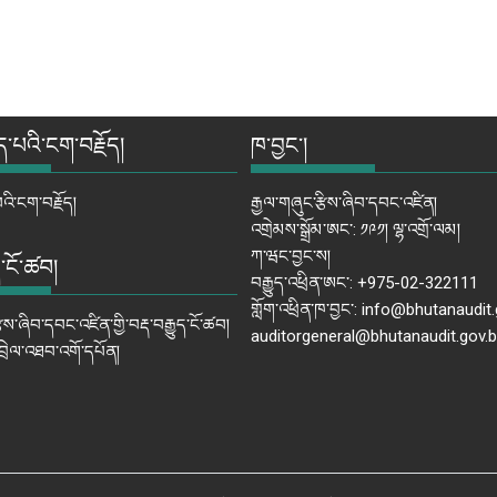
ད་པའི་ངག་བརྗོད།
ཁ་བྱང་།
འི་ངག་བརྗོད།
རྒྱལ་གཞུང་རྩིས་ཞིབ་དབང་འཛིན།
འགྲེམས་སྒྲོམ་ཨང་: ༡༩༡། ལྷ་འགྲོ་ལམ།
ཀ་ཝང་བྱང་ས།
ད་ངོ་ཚབ།
བརྒྱུད་འཕྲིན་ཨང་: +975-02-322111
གློག་འཕྲིན་ཁ་བྱང་: info@bhutanaudit.
ྩིས་ཞིབ་དབང་འཛིན་གྱི་བརྡ་བརྒྱུད་ངོ་ཚབ།
auditorgeneral@bhutanaudit.gov.b
འབྲེལ་འཐབ་འགོ་དཔོན།