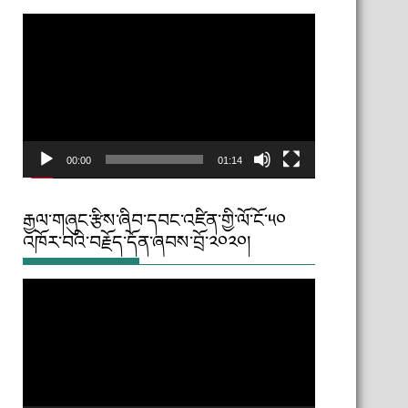
Video
Player
00:00
01:14
རྒྱལ་གཞུང་རྩིས་ཞིབ་དབང་འཛིན་གྱི་ལོ་ངོ་༥༠
འཁོར་བའི་བརྗོད་དོན་ཞབས་བྲོ་༢༠༢༠།
Video
Player