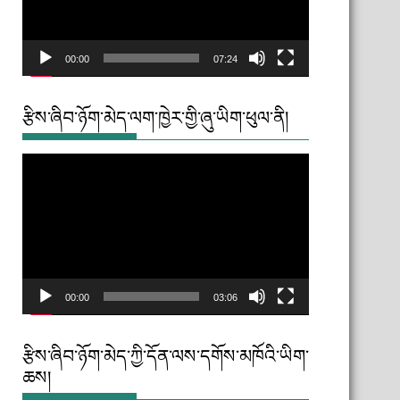
00:00
07:24
རྩིས་ཞིབ་ཉོག་མེད་ལག་ཁྱེར་གྱི་ཞུ་ཡིག་ཕུལ་ནི།
Video
Player
00:00
03:06
རྩིས་ཞིབ་ཉོག་མེད་ཀྱི་དོན་ལས་དགོས་མཁོའི་ཡིག་
ཆས།