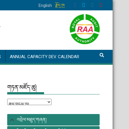
English
རྫོང་ཁ
S
ANNUAL CAPACITY DEV. CALENDAR
གཏན་མཛོད་ཚུ།
གཏན་
མཛོད་
ཚུ།
འབྲེལ་མཐུད་གཞན།