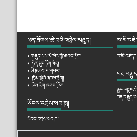
ཕན་ཐོགས་ཆེ་བའི་འབྲེལ་མཐུད།
ཁ་མི་བཟེ
⦁
གཞུང་ལས་མི་སེར་གྱི་ཞབས་ཏོག།
ཁ་མི་བཟེད་པ
⦁
ཉེན་སྲུང་ཉོག་མེད།
⦁
མི་ཁུངས་ཁ་གསལ།
བརྡ་བརྒྱུ
⦁
ཁྲོམ་སྡེའི་ཞབས་ཏོག།
⦁
ཤེས་རིག་ཞབས་ཏོག།
རྒྱལ་གཞུང་ར
བརྡ་བརྒྱུད་
ཡོངས་འབྲེལ་སབ་ཁྲ།
ཡོངས་འབྲེལ་སབ་ཁྲ།