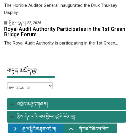
The Hon’ble Auditor General inaugurated the Druk Thuksey
Display...
སྤྱི་ཟླ་བདུན་པ། 22, 2026
Royal Audit Authority Participates in the 1st Green
Bridge Forum
The Royal Audit Authority is participating in the 1st Green...
གཏན་མཛོད་ཚུ།
གཏན་
མཛོད་
ཚུ།
འབྲེལ་མཐུད་གཞན།
རྩིས་ཞིབ་པའི་ལས་བྱེདཔ་ཚུ་གི་དོན་ལུ།
རྒྱལ་སྤྱིའི་མཐུན་འབྲེལ།
གོ་བརྡའི་ཆིངས་ཡིག།