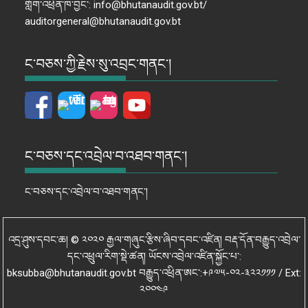
གློག་འཕྲིན་ཁ་བྱང་: info@bhutanaudit.gov.bt/
auditorgeneral@bhutanaudit.gov.bt
ང་བཅས་ཀྱི་རྗེས་སུ་འབྲང་གནང་།
ང་བཅས་དང་འབྲེལ་བ་འཐབ་གནང་།
ང་བཅས་དང་འབྲེལ་བ་འཐབ་གནང་།
འདྲ་ཤུས་དབང་ཆ། © ༢༠༢༠ རྒྱལ་གཞུང་རྩིས་ཞིབ་དབང་འཛིན། བརྡ་དོན་བརྒྱུད་འབྲེལ་
དང་འཕྲུལ་རིག་སྡེ་ཚན། ཡོངས་འབྲེལ་འཛིན་སྐྱོང་པ་:
bksubba@bhutanaudit.gov.bt བརྒྱུད་འཕྲིན་ཨང་:+༩༧༥-༠༢-༣༢༢༡༡༡ / Ext:
༢༠༠༤༩