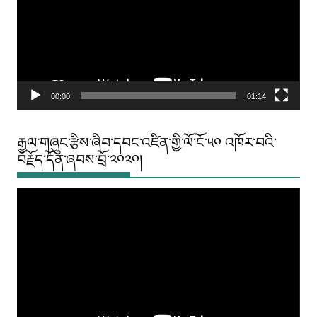
00:00
01:14
རྒྱལ་གཞུང་རྩིས་ཞིབ་དབང་འཛིན་གྱི་ལོ་ངོ་༥༠ འཁོར་བའི་
བརྗོད་དོན་ཞབས་བྲོ་༢༠༢༠།
Video
Player