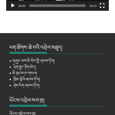
00:00
04:23
ཕན་ཐོགས་ཆེ་བའི་འབྲེལ་མཐུད།
⦁
གཞུང་ལས་མི་སེར་གྱི་ཞབས་ཏོག།
⦁
ཉེན་སྲུང་ཉོག་མེད།
⦁
མི་ཁུངས་ཁ་གསལ།
⦁
ཁྲོམ་སྡེའི་ཞབས་ཏོག།
⦁
ཤེས་རིག་ཞབས་ཏོག།
ཡོངས་འབྲེལ་སབ་ཁྲ།
ཡོངས་འབྲེལ་སབ་ཁྲ།