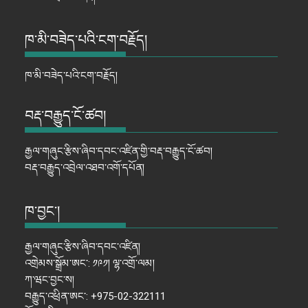
ཁ་མི་བཟེད་པའི་ངག་བརྗོད།
ཁ་མི་བཟེད་པའི་ངག་བརྗོད།
བརྡ་བརྒྱུད་ངོ་ཚབ།
རྒྱལ་གཞུང་རྩིས་ཞིབ་དབང་འཛིན་གྱི་བརྡ་བརྒྱུད་ངོ་ཚབ།
བརྡ་བརྒྱུད་འབྲེལ་འཐབ་འགོ་དཔོན།
ཁ་བྱང་།
རྒྱལ་གཞུང་རྩིས་ཞིབ་དབང་འཛིན།
འགྲེམས་སྒྲོམ་ཨང་: ༡༩༡། ལྷ་འགྲོ་ལམ།
ཀ་ཝང་བྱང་ས།
བརྒྱུད་འཕྲིན་ཨང་: +975-02-322111