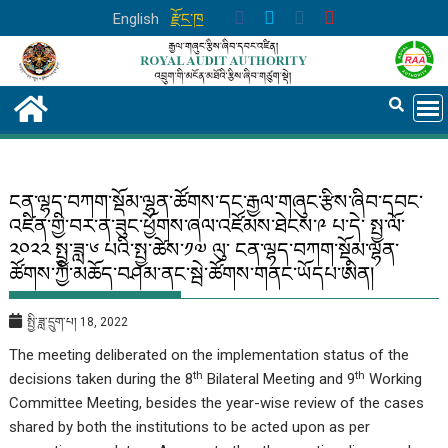
Skip
English
རྫོང་ཁ
to
content
ངན་ལྷད་བཀག་སྡོམ་ལྷན་ཚོགས་དང་རྒྱལ་གཞུང་རྩིས་ཞིབ་དབང་
འཛིན་གྱི་བར་ན་ཟུང་ཕྱོགས་ཞལ་འཛོམས་ཐེངས་༩ པ་དེ་ སྤྱ་ལོ་
༢༠༢༢ སྤྱ་ཟླ་༦ པའི་སྤྱ་ཚེས་༡༧ ལུ་ ངན་ལྷད་བཀག་སྡོམ་ལྷན་
ཚོགས་ཀྱི་མཆོད་བཤམ་ནང་སྦེ་ཚོགས་གནང་ཡོདཔ་ཨིན།
སྤྱི་ཟླ་དྲུག་པ། 18, 2022
The meeting deliberated on the implementation status of the
th
th
decisions taken during the 8
Bilateral Meeting and 9
Working
Committee Meeting, besides the year-wise review of the cases
shared by both the institutions to be acted upon as per