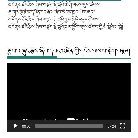
མངོན་མཐོའི་རྩིས་ཞིབ་གཙུག་སྡེ་ཚུའི་ཨེ་ཤི་ཡན་འདུས་ཚོགས།
རྒྱ་གར་གྱི་རྩིས་དཔོན་དང་རྩིས་ཞིབ་ཡོངས་ཁྱབ་ཡིག་ཚང་།
མངོན་མཐོའི་རྩིས་ཞིབ་གཙུག་སྡེ་ཚུའི་རྒྱལ་སྤྱིའི་འདུས་ཚོགས།
མངོན་མཐོའི་རྩིས་ཞིབ་གཙུག་སྡེ་ཚུའི་རྒྱལ་སྤྱིའི་འདུས་ཚོགས་ཀྱི་མི་སྡེའི་མ་སྒོ།
རྒྱལ་གཞུང་རྩིས་ཞིབ་དབང་འཛིན་གྱི་དངོས་གསལ་གློག་བརྙན།
Video
Player
00:00
07:24