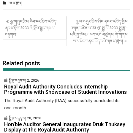
གནས་ཚུལ།
Post
རྒྱ་གཞུང་རྩིས་ཞིབ་དང་རྩིས་འཛིན་
རྒྱལ་གཞུང་རྩིས་ཞིབ་དབང་འཛིན་གྱིས་
གི་
ཞབས་ཏོག་༢༠༢༢ གི་སློབ་སྦྱང་གསལ་
འགན་འཛིན་པ་༢༣ ལུ་ སྤྱ་ལོ་༢༠༢༢ སྤྱ་ཟླ་༧
འགྲུལ་
བསྒྲགས།
པའི་སྤྱ་ཚེས་༡ ལས་འགོ་བཙུགས་ གོ་གནས་
ལམ།
ཡར་སེང་གནང་ཡོད་པའི་གནས་ཚུལ།
Related posts
སྤྱི་ཟླ་བརྒྱད་པ། 2, 2026
Royal Audit Authority Concludes Internship
Programme with Showcase of Student Innovations
The Royal Audit Authority (RAA) successfully concluded its
one-month...
སྤྱི་ཟླ་བདུན་པ། 28, 2026
Hon’ble Auditor General Inaugurates Druk Thuksey
Display at the Royal Audit Authority