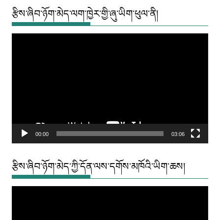
རྩིས་ཞིབ་ཉོག་མེད་ལག་ཁྱེར་གྱི་ཞུ་ཡིག་ཕུལ་ནི།
Video
Player
00:00
03:06
རྩིས་ཞིབ་ཉོག་མེད་ཀྱི་དོན་ལས་དགོས་མཁོའི་ཡིག་ཆས།
Video
Player