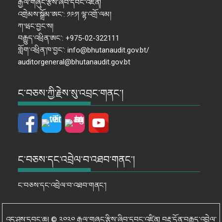
རྒྱལ་གཞུང་རྩིས་ཞིབ་དབང་འཛིན།
འགྲེམས་སྒྲོམ་ཨང་: ༡༩༡། ལྷ་འགྲོ་ལམ།
ཀ་ཝང་བྱང་ས།
བརྒྱུད་འཕྲིན་ཨང་: +975-02-322111
གློག་འཕྲིན་ཁ་བྱང་: info@bhutanaudit.gov.bt/
auditorgeneral@bhutanaudit.gov.bt
ང་བཅས་ཀྱི་རྗེས་སུ་འབྲང་གནང་།
ང་བཅས་དང་འབྲེལ་བ་འཐབ་གནང་།
ང་བཅས་དང་འབྲེལ་བ་འཐབ་གནང་།
འདྲ་ཤུས་དབང་ཆ། © ༢༠༢༠ རྒྱལ་གཞུང་རྩིས་ཞིབ་དབང་འཛིན། བརྡ་དོན་བརྒྱུད་འབྲེལ་