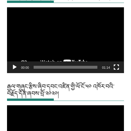
Video
Player
00:00
01:14
རྒྱལ་གཞུང་རྩིས་ཞིབ་དབང་འཛིན་གྱི་ལོ་ངོ་༥༠ འཁོར་བའི་
བརྗོད་དོན་ཞབས་བྲོ་༢༠༢༠།
Video
Player