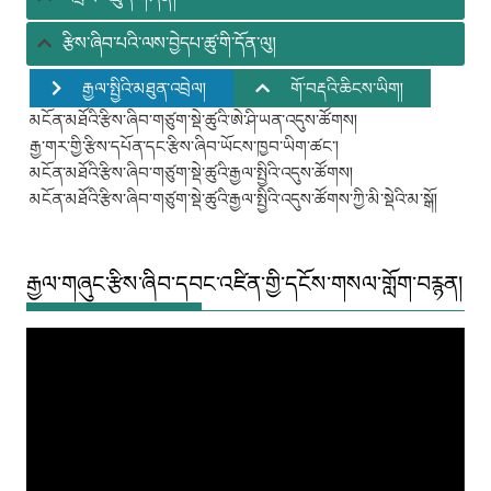
རྩིས་ཞིབ་པའི་ལས་བྱེདཔ་ཚུ་གི་དོན་ལུ།
རྒྱལ་སྤྱིའི་མཐུན་འབྲེལ།
གོ་བརྡའི་ཆིངས་ཡིག།
མངོན་མཐོའི་རྩིས་ཞིབ་གཙུག་སྡེ་ཚུའི་ཨེ་ཤི་ཡན་འདུས་ཚོགས།
རྒྱ་གར་གྱི་རྩིས་དཔོན་དང་རྩིས་ཞིབ་ཡོངས་ཁྱབ་ཡིག་ཚང་།
མངོན་མཐོའི་རྩིས་ཞིབ་གཙུག་སྡེ་ཚུའི་རྒྱལ་སྤྱིའི་འདུས་ཚོགས།
མངོན་མཐོའི་རྩིས་ཞིབ་གཙུག་སྡེ་ཚུའི་རྒྱལ་སྤྱིའི་འདུས་ཚོགས་ཀྱི་མི་སྡེའི་མ་སྒོ།
རྒྱལ་གཞུང་རྩིས་ཞིབ་དབང་འཛིན་གྱི་དངོས་གསལ་གློག་བརྙན།
Video
Player