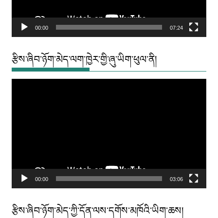
00:00
07:24
རྩིས་ཞིབ་ཉོག་མེད་ལག་ཁྱེར་གྱི་ཞུ་ཡིག་ཕུལ་ནི།
Video
Player
00:00
03:06
རྩིས་ཞིབ་ཉོག་མེད་ཀྱི་དོན་ལས་དགོས་མཁོའི་ཡིག་ཆས།