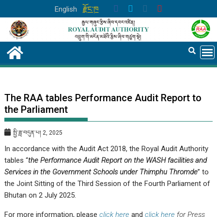
Skip
English
རྫོང་ཁ
to
content
The RAA tables Performance Audit Report to
the Parliament
སྤྱི་ཟླ་བདུན་པ། 2, 2025
In accordance with the Audit Act 2018, the Royal Audit Authority
tables “
the Performance Audit Report on the WASH facilities and
Services in the Government Schools under Thimphu Thromde
” to
the Joint Sitting of the Third Session of the Fourth Parliament of
Bhutan on 2 July 2025.
For more information, please
click here
and
click here
for Press