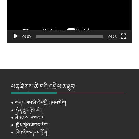
00:00
04:23
ཕན་ཐོགས་ཆེ་བའི་འབྲེལ་མཐུད།
⦁
གཞུང་ལས་མི་སེར་གྱི་ཞབས་ཏོག།
⦁
ཉེན་སྲུང་ཉོག་མེད།
⦁
མི་ཁུངས་ཁ་གསལ།
⦁
ཁྲོམ་སྡེའི་ཞབས་ཏོག།
⦁
ཤེས་རིག་ཞབས་ཏོག།