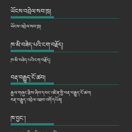
ཡོངས་འབྲེལ་སབ་ཁྲ།
ཡོངས་འབྲེལ་སབ་ཁྲ།
ཁ་མི་བཟེད་པའི་ངག་བརྗོད།
ཁ་མི་བཟེད་པའི་ངག་བརྗོད།
བརྡ་བརྒྱུད་ངོ་ཚབ།
རྒྱལ་གཞུང་རྩིས་ཞིབ་དབང་འཛིན་གྱི་བརྡ་བརྒྱུད་ངོ་ཚབ།
བརྡ་བརྒྱུད་འབྲེལ་འཐབ་འགོ་དཔོན།
ཁ་བྱང་།