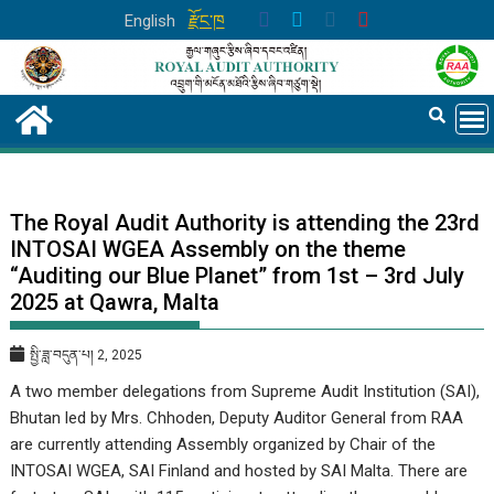
Skip
English
རྫོང་ཁ
to
content
The Royal Audit Authority is attending the 23rd
INTOSAI WGEA Assembly on the theme
“Auditing our Blue Planet” from 1st – 3rd July
2025 at Qawra, Malta
སྤྱི་ཟླ་བདུན་པ། 2, 2025
A two member delegations from Supreme Audit Institution (SAI),
Bhutan led by Mrs. Chhoden, Deputy Auditor General from RAA
are currently attending Assembly organized by Chair of the
INTOSAI WGEA, SAI Finland and hosted by SAI Malta. There are