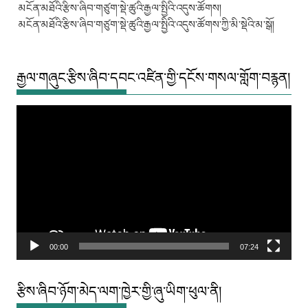
མངོན་མཐོའི་རྩིས་ཞིབ་གཙུག་སྡེ་ཚུའི་རྒྱལ་སྤྱིའི་འདུས་ཚོགས།
མངོན་མཐོའི་རྩིས་ཞིབ་གཙུག་སྡེ་ཚུའི་རྒྱལ་སྤྱིའི་འདུས་ཚོགས་ཀྱི་མི་སྡེའི་མ་སྒོ།
རྒྱལ་གཞུང་རྩིས་ཞིབ་དབང་འཛིན་གྱི་དངོས་གསལ་གློག་བརྙན།
Video
Player
00:00
07:24
རྩིས་ཞིབ་ཉོག་མེད་ལག་ཁྱེར་གྱི་ཞུ་ཡིག་ཕུལ་ནི།