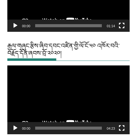
00:00
01:14
རྒྱལ་གཞུང་རྩིས་ཞིབ་དབང་འཛིན་གྱི་ལོ་ངོ་༥༠ འཁོར་བའི་
བརྗོད་དོན་ཞབས་བྲོ་༢༠༢༠།
Video
Player
00:00
04:23