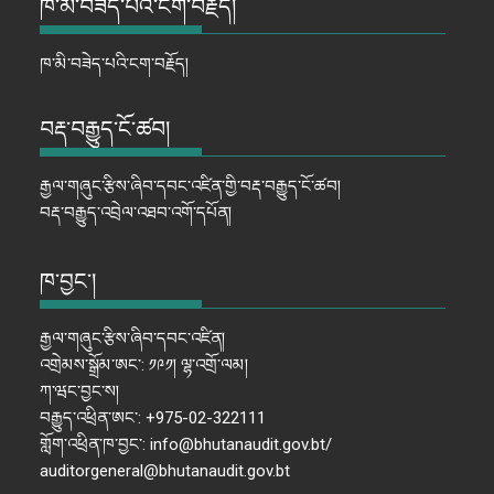
ཁ་མི་བཟེད་པའི་ངག་བརྗོད།
ཁ་མི་བཟེད་པའི་ངག་བརྗོད།
བརྡ་བརྒྱུད་ངོ་ཚབ།
རྒྱལ་གཞུང་རྩིས་ཞིབ་དབང་འཛིན་གྱི་བརྡ་བརྒྱུད་ངོ་ཚབ།
བརྡ་བརྒྱུད་འབྲེལ་འཐབ་འགོ་དཔོན།
ཁ་བྱང་།
རྒྱལ་གཞུང་རྩིས་ཞིབ་དབང་འཛིན།
འགྲེམས་སྒྲོམ་ཨང་: ༡༩༡། ལྷ་འགྲོ་ལམ།
ཀ་ཝང་བྱང་ས།
བརྒྱུད་འཕྲིན་ཨང་: +975-02-322111
གློག་འཕྲིན་ཁ་བྱང་: info@bhutanaudit.gov.bt/
auditorgeneral@bhutanaudit.gov.bt