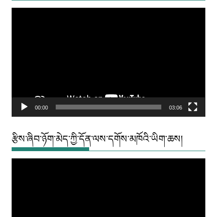
Video
Player
00:00
03:06
རྩིས་ཞིབ་ཉོག་མེད་ཀྱི་དོན་ལས་དགོས་མཁོའི་ཡིག་ཆས།
Video
Player