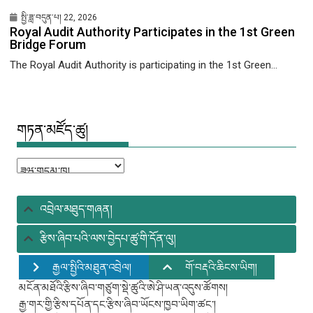
སྤྱི་ཟླ་བདུན་པ། 22, 2026
Royal Audit Authority Participates in the 1st Green
Bridge Forum
The Royal Audit Authority is participating in the 1st Green...
གཏན་མཛོད་ཚུ།
གཏན་
མཛོད་
ཚུ།
འབྲེལ་མཐུད་གཞན།
རྩིས་ཞིབ་པའི་ལས་བྱེདཔ་ཚུ་གི་དོན་ལུ།
རྒྱལ་སྤྱིའི་མཐུན་འབྲེལ།
གོ་བརྡའི་ཆིངས་ཡིག།
མངོན་མཐོའི་རྩིས་ཞིབ་གཙུག་སྡེ་ཚུའི་ཨེ་ཤི་ཡན་འདུས་ཚོགས།
རྒྱ་གར་གྱི་རྩིས་དཔོན་དང་རྩིས་ཞིབ་ཡོངས་ཁྱབ་ཡིག་ཚང་།