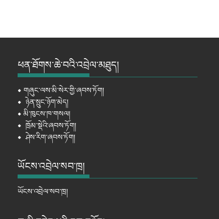
ཕན་ཐོགས་ཆེ་བའི་འབྲེལ་མཐུད།
⦁
གཞུང་ལས་མི་སེར་གྱི་ཞབས་ཏོག།
⦁
ཉེན་སྲུང་ཉོག་མེད།
⦁
མི་ཁུངས་ཁ་གསལ།
⦁
ཁྲོམ་སྡེའི་ཞབས་ཏོག།
⦁
ཤེས་རིག་ཞབས་ཏོག།
ཡོངས་འབྲེལ་སབ་ཁྲ།
ཡོངས་འབྲེལ་སབ་ཁྲ།