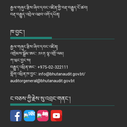
རྒྱལ་གཞུང་རྩིས་ཞིབ་དབང་འཛིན་གྱི་བརྡ་བརྒྱུད་ངོ་ཚབ།
བརྡ་བརྒྱུད་འབྲེལ་འཐབ་འགོ་དཔོན།
ཁ་བྱང་།
རྒྱལ་གཞུང་རྩིས་ཞིབ་དབང་འཛིན།
འགྲེམས་སྒྲོམ་ཨང་: ༡༩༡། ལྷ་འགྲོ་ལམ།
ཀ་ཝང་བྱང་ས།
བརྒྱུད་འཕྲིན་ཨང་: +975-02-322111
གློག་འཕྲིན་ཁ་བྱང་: info@bhutanaudit.gov.bt/
auditorgeneral@bhutanaudit.gov.bt
ང་བཅས་ཀྱི་རྗེས་སུ་འབྲང་གནང་།