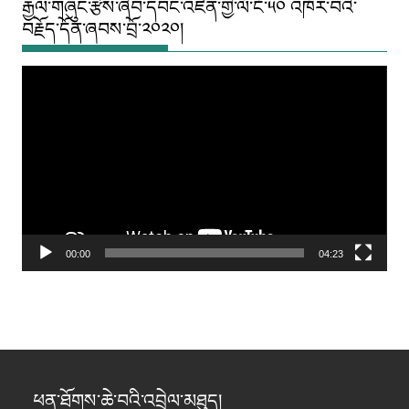
རྒྱལ་གཞུང་རྩིས་ཞིབ་དབང་འཛིན་གྱི་ལོ་ངོ་༥༠ འཁོར་བའི་
བརྗོད་དོན་ཞབས་བྲོ་༢༠༢༠།
Video
Player
00:00
04:23
ཕན་ཐོགས་ཆེ་བའི་འབྲེལ་མཐུད།