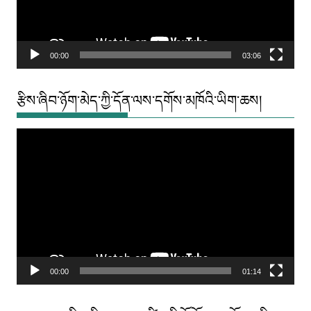
00:00
03:06
རྩིས་ཞིབ་ཉོག་མེད་ཀྱི་དོན་ལས་དགོས་མཁོའི་ཡིག་ཆས།
Video
Player
00:00
01:14