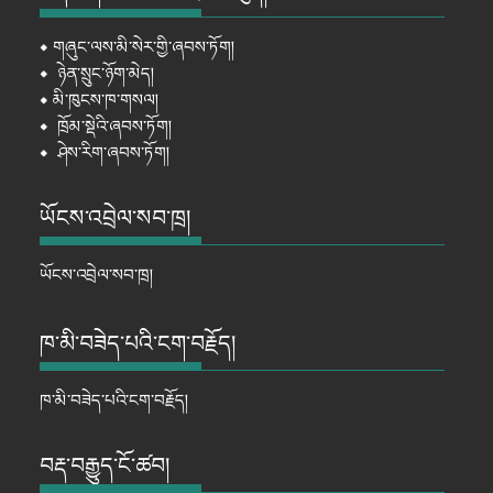
⦁
གཞུང་ལས་མི་སེར་གྱི་ཞབས་ཏོག།
⦁
ཉེན་སྲུང་ཉོག་མེད།
⦁
མི་ཁུངས་ཁ་གསལ།
⦁
ཁྲོམ་སྡེའི་ཞབས་ཏོག།
⦁
ཤེས་རིག་ཞབས་ཏོག།
ཡོངས་འབྲེལ་སབ་ཁྲ།
ཡོངས་འབྲེལ་སབ་ཁྲ།
ཁ་མི་བཟེད་པའི་ངག་བརྗོད།
ཁ་མི་བཟེད་པའི་ངག་བརྗོད།
བརྡ་བརྒྱུད་ངོ་ཚབ།