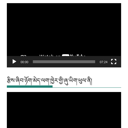
Video
Player
00:00
07:24
རྩིས་ཞིབ་ཉོག་མེད་ལག་ཁྱེར་གྱི་ཞུ་ཡིག་ཕུལ་ནི།
Video
Player