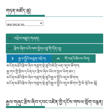
གཏན་མཛོད་ཚུ།
གཏན་
མཛོད་
ཚུ།
འབྲེལ་མཐུད་གཞན།
རྩིས་ཞིབ་པའི་ལས་བྱེདཔ་ཚུ་གི་དོན་ལུ།
རྒྱལ་སྤྱིའི་མཐུན་འབྲེལ།
གོ་བརྡའི་ཆིངས་ཡིག།
མངོན་མཐོའི་རྩིས་ཞིབ་གཙུག་སྡེ་ཚུའི་ཨེ་ཤི་ཡན་འདུས་ཚོགས།
རྒྱ་གར་གྱི་རྩིས་དཔོན་དང་རྩིས་ཞིབ་ཡོངས་ཁྱབ་ཡིག་ཚང་།
མངོན་མཐོའི་རྩིས་ཞིབ་གཙུག་སྡེ་ཚུའི་རྒྱལ་སྤྱིའི་འདུས་ཚོགས།
མངོན་མཐོའི་རྩིས་ཞིབ་གཙུག་སྡེ་ཚུའི་རྒྱལ་སྤྱིའི་འདུས་ཚོགས་ཀྱི་མི་སྡེའི་མ་སྒོ།
རྒྱལ་གཞུང་རྩིས་ཞིབ་དབང་འཛིན་གྱི་དངོས་གསལ་གློག་བརྙན།