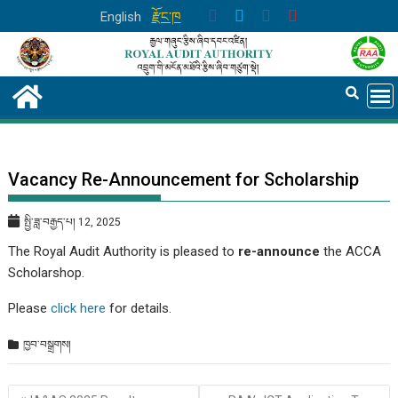
Skip
English
རྫོང་ཁ
to
content
Vacancy Re-Announcement for Scholarship
སྤྱི་ཟླ་བརྒྱད་པ། 12, 2025
The Royal Audit Authority is pleased to
re-announce
the ACCA
Scholarshop.
Please
click here
for details.
ཁྱབ་བསྒྲགས།
Post