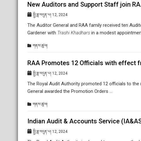
New Auditors and Support Staff join R
སྤྱི་ཟླ་བདུན་པ། 12, 2024
The Auditor General and RAA family received ten Audito
Gardener with
Trashi Khadhars
in a modest appointmen
གནས་ཚུལ།
RAA Promotes 12 Officials with effect 
སྤྱི་ཟླ་བདུན་པ། 12, 2024
The Royal Audit Authority promoted 12 officials to the 
General awarded the Promotion Orders …
གནས་ཚུལ།
Indian Audit & Accounts Service (IA&A
སྤྱི་ཟླ་བདུན་པ། 12, 2024