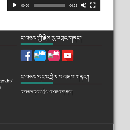
00:00
04:23
ང་བཅས་ཀྱི་རྗེས་སུ་འབྲང་གནང་།
ང་བཅས་དང་འབྲེལ་བ་འཐབ་གནང་།
gov.bt/
t
ང་བཅས་དང་འབྲེལ་བ་འཐབ་གནང་།