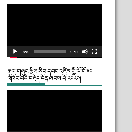
Video
Player
00:00
01:14
རྒྱལ་གཞུང་རྩིས་ཞིབ་དབང་འཛིན་གྱི་ལོ་ངོ་༥༠
འཁོར་བའི་བརྗོད་དོན་ཞབས་བྲོ་༢༠༢༠།
Video
Player