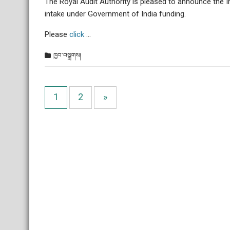
The Royal Audit Authority is pleased to announce the 
intake under Government of India funding.
Please
click
…
ཁྱབ་བསྒྲགས།
1
2
»