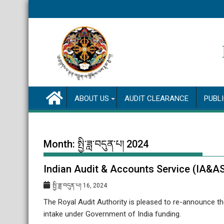
Skip
to
content
ABOUT US
AUDIT CLEARANCE
PUBL
Month:
སྤྱི་ཟླ་བདུན་པ། 2024
Indian Audit & Accounts Service (IA&A
སྤྱི་ཟླ་བདུན་པ། 16, 2024
The Royal Audit Authority is pleased to re-announce t
intake under Government of India funding.