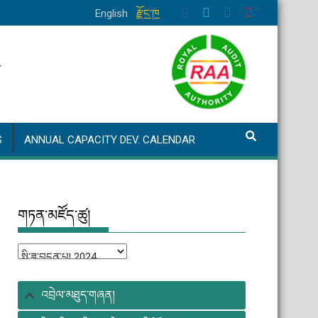
English
རྫོང་ཁ
S
ANNUAL CAPACITY DEV. CALENDAR
གཏན་མཛོད་ཚུ།
གཏན་
མཛོད་
ཚུ།
འབྲེལ་མཐུད་གཞན།