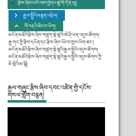
རྩིས་ཞིབ་པའི་ལས་བྱེདཔ་ཚུ་གི་དོན་ལུ།
རྒྱལ་སྤྱིའི་མཐུན་འབྲེལ།
གོ་བརྡའི་ཆིངས་ཡིག།
མངོན་མཐོའི་རྩིས་ཞིབ་གཙུག་སྡེ་ཚུའི་ཨེ་ཤི་ཡན་འདུས་ཚོགས།
རྒྱ་གར་གྱི་རྩིས་དཔོན་དང་རྩིས་ཞིབ་ཡོངས་ཁྱབ་ཡིག་ཚང་།
མངོན་མཐོའི་རྩིས་ཞིབ་གཙུག་སྡེ་ཚུའི་རྒྱལ་སྤྱིའི་འདུས་ཚོགས།
མངོན་མཐོའི་རྩིས་ཞིབ་གཙུག་སྡེ་ཚུའི་རྒྱལ་སྤྱིའི་འདུས་ཚོགས་ཀྱི་
མི་སྡེའི་མ་སྒོ།
རྒྱལ་གཞུང་རྩིས་ཞིབ་དབང་འཛིན་གྱི་དངོས་
གསལ་གློག་བརྙན།
Video
Player