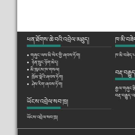
ཕན་ཐོགས་ཆེ་བའི་འབྲེལ་མཐུད།
ཁ་མི་བཟེ
⦁
གཞུང་ལས་མི་སེར་གྱི་ཞབས་ཏོག།
ཁ་མི་བཟེད་པ
⦁
ཉེན་སྲུང་ཉོག་མེད།
⦁
མི་ཁུངས་ཁ་གསལ།
བརྡ་བརྒྱུ
⦁
ཁྲོམ་སྡེའི་ཞབས་ཏོག།
⦁
ཤེས་རིག་ཞབས་ཏོག།
རྒྱལ་གཞུང་ར
བརྡ་བརྒྱུད་
ཡོངས་འབྲེལ་སབ་ཁྲ།
ཡོངས་འབྲེལ་སབ་ཁྲ།