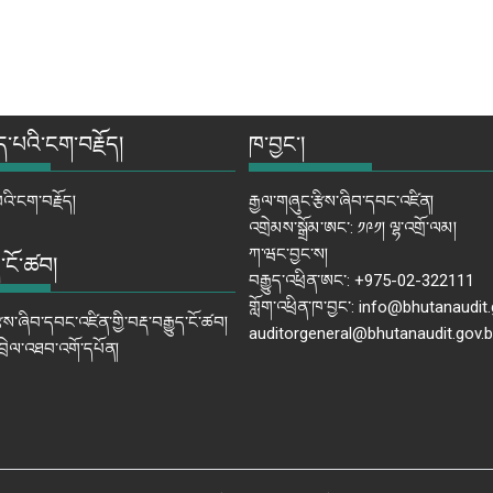
ད་པའི་ངག་བརྗོད།
ཁ་བྱང་།
འི་ངག་བརྗོད།
རྒྱལ་གཞུང་རྩིས་ཞིབ་དབང་འཛིན།
འགྲེམས་སྒྲོམ་ཨང་: ༡༩༡། ལྷ་འགྲོ་ལམ།
ཀ་ཝང་བྱང་ས།
ད་ངོ་ཚབ།
བརྒྱུད་འཕྲིན་ཨང་: +975-02-322111
གློག་འཕྲིན་ཁ་བྱང་: info@bhutanaudit.
ྩིས་ཞིབ་དབང་འཛིན་གྱི་བརྡ་བརྒྱུད་ངོ་ཚབ།
auditorgeneral@bhutanaudit.gov.b
འབྲེལ་འཐབ་འགོ་དཔོན།