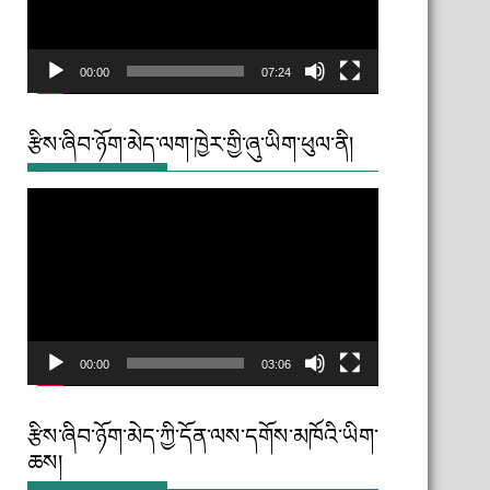
00:00
07:24
རྩིས་ཞིབ་ཉོག་མེད་ལག་ཁྱེར་གྱི་ཞུ་ཡིག་ཕུལ་ནི།
Video
Player
00:00
03:06
རྩིས་ཞིབ་ཉོག་མེད་ཀྱི་དོན་ལས་དགོས་མཁོའི་ཡིག་
ཆས།