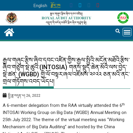
Skip
English
རྫོང་ཁ
to
content
རྒྱལ་གཞུང་རྩིས་ཞིབ་དབང་འཛིན་གྱིས་རྒྱལ་སྤྱིའི་མངོན་མཐོའི་རྩིས་
ཞིབ་གཙུག་སྡེ་ཚུའི་(INTOSIA) གནས་སྡུད་ཆེན་མོའི་ལས་བྱེད་
སྡེ་ཚན་ (WGBD) གྱི་ལོ་བསྟར་ཞལ་འཛོམས་༢༠༢༢ ཅན་མའི་ནང་
གྲལ་གཏོགས་འབད་ཡོདཔ།
སྤྱི་ཟླ་བདུན་པ། 26, 2022
th
A 6-member delegation from the RAA virtually attended the 6
INTOSAI Working Group on Big Data (WGBD) Annual Meeting on
25th July 2022. The theme of the virtual meeting was “Working
Mechanism of Big Data Auditing” and hosted by the China