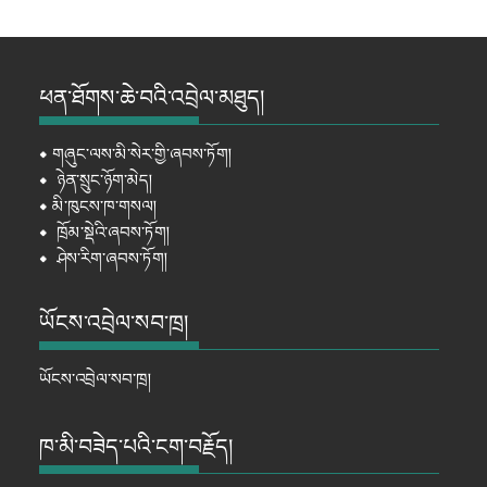
ཕན་ཐོགས་ཆེ་བའི་འབྲེལ་མཐུད།
⦁
གཞུང་ལས་མི་སེར་གྱི་ཞབས་ཏོག།
⦁
ཉེན་སྲུང་ཉོག་མེད།
⦁
མི་ཁུངས་ཁ་གསལ།
⦁
ཁྲོམ་སྡེའི་ཞབས་ཏོག།
⦁
ཤེས་རིག་ཞབས་ཏོག།
ཡོངས་འབྲེལ་སབ་ཁྲ།
ཡོངས་འབྲེལ་སབ་ཁྲ།
ཁ་མི་བཟེད་པའི་ངག་བརྗོད།