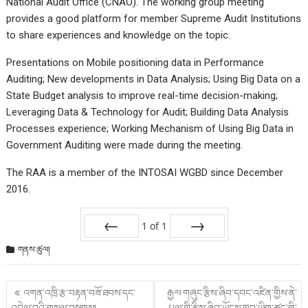
National Audit Office (CNAO). The working group meeting
provides a good platform for member Supreme Audit Institutions
to share experiences and knowledge on the topic.
Presentations on Mobile positioning data in Performance
Auditing; New developments in Data Analysis; Using Big Data on a
State Budget analysis to improve real-time decision-making;
Leveraging Data & Technology for Audit; Building Data Analysis
Processes experience; Working Mechanism of Using Big Data in
Government Auditing were made during the meeting.
The RAA is a member of the INTOSAI WGBD since December
2016.
1
of
1
Prev
Next
གནས་ཚུལ།
Post
འགན་འཁྲི་རྩ་བརྟན་བཟོ་ཐབས་དང་
རྒྱལ གཞུང་རྩིས་ཞིབ་དབང་འཛིན་གྱིས་ནེ་
གི་
འབྲེལ་བའི་གསལ་བསྒྲགས།
པཱལ་གྱི་རྩིས་ཞིབ་ཡོངས་ཁྱབ་ཡིག་ཚང་གི་