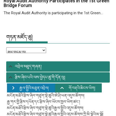
Royal Audit Authority Participates in the 1st Green
Bridge Forum
The Royal Audit Authority is participating in the 1st Green...
གཏན་མཛོད་ཚུ།
གཏན་
མཛོད་
ཚུ།
འབྲེལ་མཐུད་གཞན།
རྩིས་ཞིབ་པའི་ལས་བྱེདཔ་ཚུ་གི་དོན་ལུ།
རྒྱལ་སྤྱིའི་མཐུན་འབྲེལ།
གོ་བརྡའི་ཆིངས་ཡིག།
མངོན་མཐོའི་རྩིས་ཞིབ་གཙུག་སྡེ་ཚུའི་ཨེ་ཤི་ཡན་འདུས་ཚོགས།
རྒྱ་གར་གྱི་རྩིས་དཔོན་དང་རྩིས་ཞིབ་ཡོངས་ཁྱབ་ཡིག་ཚང་།
མངོན་མཐོའི་རྩིས་ཞིབ་གཙུག་སྡེ་ཚུའི་རྒྱལ་སྤྱིའི་འདུས་ཚོགས།
མངོན་མཐོའི་རྩིས་ཞིབ་གཙུག་སྡེ་ཚུའི་རྒྱལ་སྤྱིའི་འདུས་ཚོགས་ཀྱི་མི་སྡེའི་མ་སྒོ།