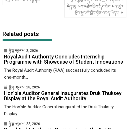
འགྲུལ་
དོན་ལུ་ ལས་འབྲེལ་རྩིས་ཞིབ་ཐོག་ ཕན་ཚུན་
ལམ།
སློབ་སྦྱང་གི་སློབ་སྟོན་འབད་ཡོདཔ།
Related posts
སྤྱི་ཟླ་བརྒྱད་པ། 2, 2026
Royal Audit Authority Concludes Internship
Programme with Showcase of Student Innovations
The Royal Audit Authority (RAA) successfully concluded its
one-month...
སྤྱི་ཟླ་བདུན་པ། 28, 2026
Hon’ble Auditor General Inaugurates Druk Thuksey
Display at the Royal Audit Authority
The Hon’ble Auditor General inaugurated the Druk Thuksey
Display...
སྤྱི་ཟླ་བདུན་པ། 22, 2026