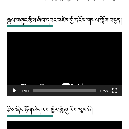
རྒྱལ་གཞུང་རྩིས་ཞིབ་དབང་འཛིན་གྱི་དངོས་གསལ་གློག་བརྙན།
Video
Player
00:00
07:24
རྩིས་ཞིབ་ཉོག་མེད་ལག་ཁྱེར་གྱི་ཞུ་ཡིག་ཕུལ་ནི།
Video