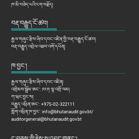
ཁ་མི་བཟེད་པའི་ངག་བརྗོད།
བརྡ་བརྒྱུད་ངོ་ཚབ།
རྒྱལ་གཞུང་རྩིས་ཞིབ་དབང་འཛིན་གྱི་བརྡ་བརྒྱུད་ངོ་ཚབ།
བརྡ་བརྒྱུད་འབྲེལ་འཐབ་འགོ་དཔོན།
ཁ་བྱང་།
རྒྱལ་གཞུང་རྩིས་ཞིབ་དབང་འཛིན།
འགྲེམས་སྒྲོམ་ཨང་: ༡༩༡། ལྷ་འགྲོ་ལམ།
ཀ་ཝང་བྱང་ས།
བརྒྱུད་འཕྲིན་ཨང་: +975-02-322111
གློག་འཕྲིན་ཁ་བྱང་: info@bhutanaudit.gov.bt/
auditorgeneral@bhutanaudit.gov.bt
ང་བཅས་ཀྱི་རྗེས་སུ་འབྲང་གནང་།