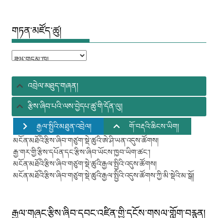
གཏན་མཛོད་ཚུ།
གཏན་
མཛོད་
ཚུ།
འབྲེལ་མཐུད་གཞན།
རྩིས་ཞིབ་པའི་ལས་བྱེདཔ་ཚུ་གི་དོན་ལུ།
རྒྱལ་སྤྱིའི་མཐུན་འབྲེལ།
གོ་བརྡའི་ཆིངས་ཡིག།
མངོན་མཐོའི་རྩིས་ཞིབ་གཙུག་སྡེ་ཚུའི་ཨེ་ཤི་ཡན་འདུས་ཚོགས།
རྒྱ་གར་གྱི་རྩིས་དཔོན་དང་རྩིས་ཞིབ་ཡོངས་ཁྱབ་ཡིག་ཚང་།
མངོན་མཐོའི་རྩིས་ཞིབ་གཙུག་སྡེ་ཚུའི་རྒྱལ་སྤྱིའི་འདུས་ཚོགས།
མངོན་མཐོའི་རྩིས་ཞིབ་གཙུག་སྡེ་ཚུའི་རྒྱལ་སྤྱིའི་འདུས་ཚོགས་ཀྱི་མི་སྡེའི་མ་སྒོ།
རྒྱལ་གཞུང་རྩིས་ཞིབ་དབང་འཛིན་གྱི་དངོས་གསལ་གློག་བརྙན།