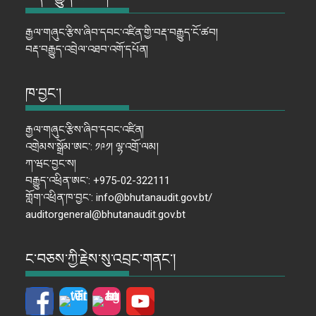
རྒྱལ་གཞུང་རྩིས་ཞིབ་དབང་འཛིན་གྱི་བརྡ་བརྒྱུད་ངོ་ཚབ།
བརྡ་བརྒྱུད་འབྲེལ་འཐབ་འགོ་དཔོན།
ཁ་བྱང་།
རྒྱལ་གཞུང་རྩིས་ཞིབ་དབང་འཛིན།
འགྲེམས་སྒྲོམ་ཨང་: ༡༩༡། ལྷ་འགྲོ་ལམ།
ཀ་ཝང་བྱང་ས།
བརྒྱུད་འཕྲིན་ཨང་: +975-02-322111
གློག་འཕྲིན་ཁ་བྱང་: info@bhutanaudit.gov.bt/
auditorgeneral@bhutanaudit.gov.bt
ང་བཅས་ཀྱི་རྗེས་སུ་འབྲང་གནང་།