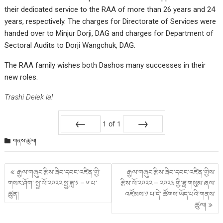
their dedicated service to the RAA of more than 26 years and 24
years, respectively. The charges for Directorate of Services were
handed over to Minjur Dorji, DAG and charges for Department of
Sectoral Audits to Dorji Wangchuk, DAG.
The RAA family wishes both Dashos many successes in their
new roles.
Trashi Delek la!
1
of
1
Prev
Next
གནས་ཚུལ།
Post
རྒྱལ་གཞུང་རྩིས་ཞིབ་དབང་འཛིན་གྱི་
རྒྱལ་གཞུང་རྩིས་ཞིབ་དབང་འཛིན་གྱིས་
གི་
གསར་ཤོག་ སྤྱ་ལོ་༢༠༢༢ སྤྱ་ཟླ་༡ – ༦ པ་
རྩིས་ལོ་༢༠༢༢ – ༢༠༢༣ གྱི་ཟླ་གསུམ་ཞལ་
འགྲུལ་
ཚུན།
འཛོམས་༡ པ་དེ་ ཚོགས་ཡོད་པའི་གནས་
ལམ།
ཚུལ།