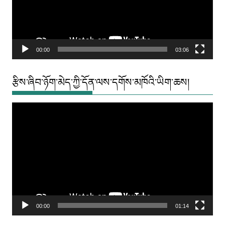
00:00
03:06
རྩིས་ཞིབ་ཉོག་མེད་ཀྱི་དོན་ལས་དགོས་མཁོའི་ཡིག་ཆས།
Video
Player
00:00
01:14