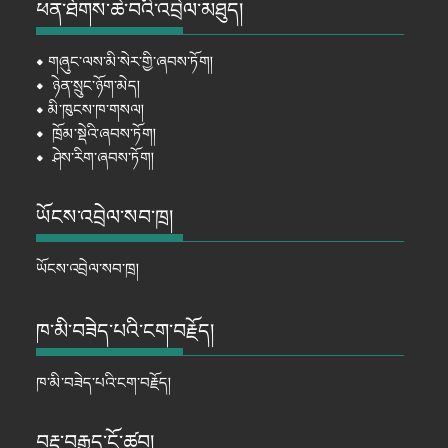
ཕན་ཐོགས་ཆེ་བའི་འབྲེལ་མཐུད།
⦁
གཞུང་ལས་མི་སེར་གྱི་ཞབས་ཏོག།
⦁
ཉེན་སྲུང་ཉོག་མེད།
⦁
མི་ཁུངས་ཁ་གསལ།
⦁
ཁྲོམ་སྡེའི་ཞབས་ཏོག།
⦁
ཤེས་རིག་ཞབས་ཏོག།
ཡོངས་འབྲེལ་སབ་ཁྲ།
ཡོངས་འབྲེལ་སབ་ཁྲ།
ཁ་མི་བཟེད་པའི་ངག་བརྗོད།
ཁ་མི་བཟེད་པའི་ངག་བརྗོད།
བརྡ་བརྒྱུད་ངོ་ཚབ།