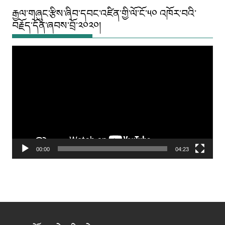
རྒྱལ་གཞུང་རྩིས་ཞིབ་དབང་འཛིན་གྱི་ལོ་ངོ་༥༠ འཁོར་བའི་
བརྗོད་དོན་ཞབས་བྲོ་༢༠༢༠།
Video
Player
00:00
04:23