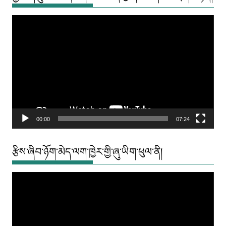
Video
Player
00:00
07:24
རྩིས་ཞིབ་ཉོག་མེད་ལག་ཁྱེར་གྱི་ཞུ་ཡིག་ཕུལ་ནི།
Video
Player